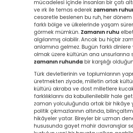
mücadelesi içinde insanları bir çatı altı
ve ırk ile temas ederek
zamanın ruhu
cesaretle beslenen bu ruh, her dönem
farklı bölge ve ülkelerinde yaşam süren
görmek mümkün.
Zamanın ruhu
elbet
algılanmış olabilir. Ancak bu hiçbir 
anlamına gelmez. Bugün farklı dinlere
olmak üzere kültürün ana unsurlarına
zamanın ruhunda
bir karşılığı olduğ
Türk devletlerinin ve toplumlarının ya
üretmekten ziyade, milletin ortak kült
kültürü akraba ve dost milletlere kucak
farklılıklarını da kabullenilebilir hale
zaman yolculuğunda ortak bir hikâye 
politik çıkmazlarının altında, bilinçal
hikâyeler yatar. Bireyler bir uzman 
hususunda gayet mahir davranışlar serg