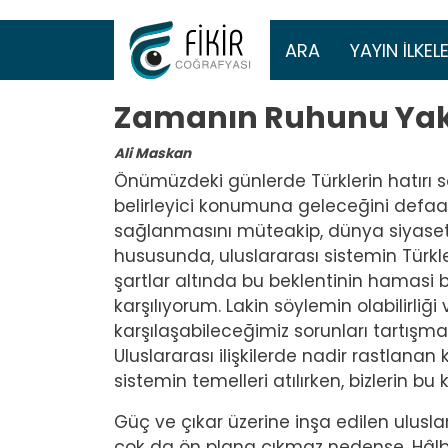
Ana gezinti 
ARA
YAYIN İLKELE
Zamanın Ruhunu Yak
Ali Maskan
Önümüzdeki günlerde Türklerin hatırı say
belirleyici konumuna geleceğini defaatle
sağlanmasını müteakip, dünya siyase
hususunda, uluslararası sistemin Türkl
şartlar altında bu beklentinin hamasi 
karşılıyorum. Lakin söylemin olabilirliğ
karşılaşabileceğimiz sorunları tartışm
Uluslararası ilişkilerde nadir rastlanan 
sistemin temelleri atılırken, bizlerin 
Güç ve çıkar üzerine inşa edilen uluslara
çok da ön plana çıkmaz nedense. Hâlbuk