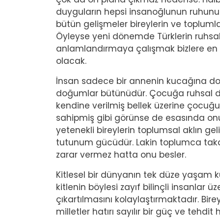
duyguların hepsi insanoğlunun ruhunun
bütün gelişmeler bireylerin ve toplumlar
Öyleyse yeni dönemde Türklerin ruhsa
anlamlandırmaya çalışmak bizlere en 
olacak.
İnsan sadece bir annenin kucağına do
doğumlar bütünüdür. Çocuğa ruhsal do
kendine verilmiş bellek üzerine çocuğunu 
sahipmiş gibi görünse de esasında onu b
yetenekli bireylerin toplumsal aklın gel
tutunum gücüdür. Lakin toplumca takdir 
zarar vermez hatta onu besler.
Kitlesel bir dünyanın tek düze yaşam k
kitlenin böylesi zayıf bilinçli insanla
çıkartılmasını kolaylaştırmaktadır. Bire
milletler hatırı sayılır bir güç ve tehdit