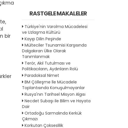
 çıkma
RASTGELE MAKALELER
te,
Türkiye'nin Varolma Mücadelesi
ıl
ve Uzlaşma Kültürü
n bir
Kayıp Dilin Peşinde
Mülteciler Tsunamisi Karşısında
Dalgakıran Ülke Olarak
Tanımlanmak
Terör, Akıl Tutulması ve
Politikacıların, Aydınların Rolü
Paradoksal Nimet
ürkler
BM Çölleşme İle Mücadele
Toplantısında Konuşulmayanlar
Rusya'nın Tarihsel Misyon Algısı
Necdet Subaşı ile Bilim ve Hayata
Dair
Ortadoğu Sarmalında Kerkük
Çıkmazı
Korkutan Çokseslilik