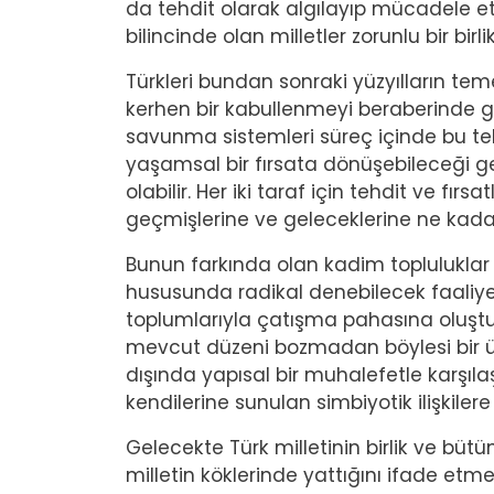
da tehdit olarak algılayıp mücadele e
bilincinde olan milletler zorunlu bir bir
Türkleri bundan sonraki yüzyılların t
kerhen bir kabullenmeyi beraberinde get
savunma sistemleri süreç içinde bu tehdi
yaşamsal bir fırsata dönüşebileceği g
olabilir. Her iki taraf için tehdit ve fırsa
geçmişlerine ve geleceklerine ne kadar 
Bunun farkında olan kadim topluluklar
hususunda radikal denebilecek faaliyetl
toplumlarıyla çatışma pahasına oluştu
mevcut düzeni bozmadan böylesi bir ü
dışında yapısal bir muhalefetle karşıl
kendilerine sunulan simbiyotik ilişkile
Gelecekte Türk milletinin birlik ve bütü
milletin köklerinde yattığını ifade et