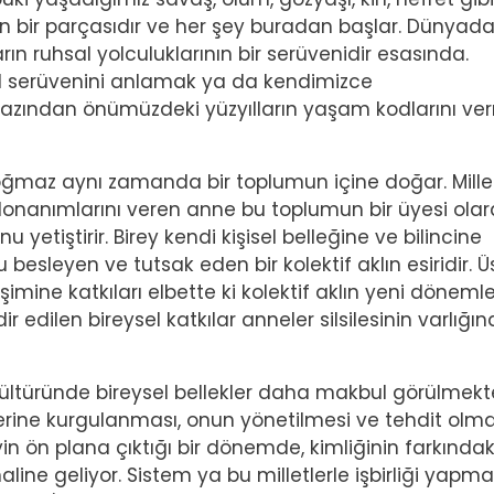
 bir parçasıdır ve her şey buradan başlar. Dünyada
ın ruhsal yolculuklarının bir serüvenidir esasında.
l serüvenini anlamak ya da kendimizce
azından önümüzdeki yüzyılların yaşam kodlarını ve
ğmaz aynı zamanda bir toplumun içine doğar. Millet
nanımlarını veren anne bu toplumun bir üyesi olar
yetiştirir. Birey kendi kişisel belleğine ve bilincine
esleyen ve tutsak eden bir kolektif aklın esiridir. Ü
işimine katkıları elbette ki kolektif aklın yeni döneml
edilen bireysel katkılar anneler silsilesinin varlığın
ültüründe bireysel bellekler daha makbul görülmekte
r üzerine kurgulanması, onun yönetilmesi ve tehdit olm
yin ön plana çıktığı bir dönemde, kimliğinin farkındak
 haline geliyor. Sistem ya bu milletlerle işbirliği yapma