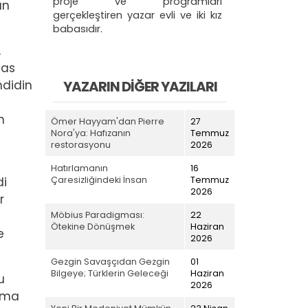
proje ve programları
ün
gerçekleştiren yazar evli ve iki kız
babasıdır.
,
has
YAZARIN DIĞER YAZILARI
hdidin
n
Ömer Hayyam'dan Pierre
27
Nora'ya: Hafızanın
Temmuz
restorasyonu
2026
Hatırlamanın
16
Çaresizliğindeki İnsan
Temmuz
di
2026
r
Möbius Paradigması:
22
Ötekine Dönüşmek
Haziran
e
2026
Gezgin Savaşçıdan Gezgin
01
Bilgeye; Türklerin Geleceği
Haziran
u
2026
olma