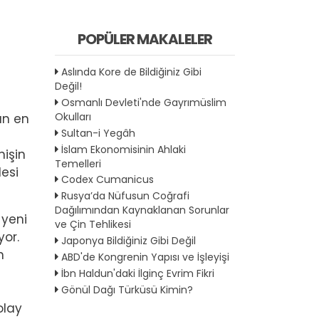
POPÜLER MAKALELER
Aslında Kore de Bildiğiniz Gibi
Değil!
Osmanlı Devleti'nde Gayrımüslim
Okulları
an en
Sultan-i Yegâh
İslam Ekonomisinin Ahlaki
nişin
Temelleri
esi
Codex Cumanicus
Rusya’da Nüfusun Coğrafi
Dağılımından Kaynaklanan Sorunlar
 yeni
ve Çin Tehlikesi
yor.
Japonya Bildiğiniz Gibi Değil
n
ABD'de Kongrenin Yapısı ve İşleyişi
İbn Haldun'daki İlginç Evrim Fikri
Gönül Dağı Türküsü Kimin?
olay