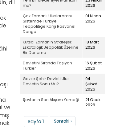
Yeni Bir Medeniyet Mümkün
23 Nisan
n, dil
mü?
2026
e
Çok Zamanlı Uluslararası
01 Nisan
çok
Sistemde Türkiye:
2026
lde
Teopolitiğe Karşı Rasyonel
Denge
Kutsal Zamanın Stratejisi:
18 Mart
Eskatolojik Jeopolitik Üzerine
2026
âhil
Bir Deneme
Devletini Sırtında Taşıyan
16 Şubat
Türkler
2026
Gazze Şehir Devleti Ulus
04
aşı
Devletin Sonu Mu?
Şubat
2026
ana
Şeytanın Son Akşam Yemeği
21 Ocak
2026
l ve
amış
Sayfalama
Sonraki sayfa
Sayfa 1
Sonraki ›
zmak