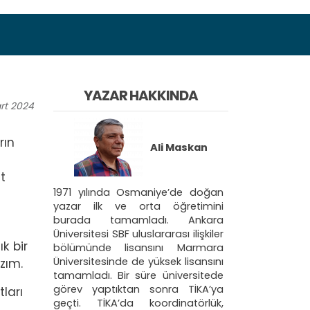
YAZAR HAKKINDA
rt
2024
rın
Ali Maskan
t
1971 yılında Osmaniye’de doğan
yazar ilk ve orta öğretimini
burada tamamladı. Ankara
Üniversitesi SBF uluslararası ilişkiler
ık bir
bölümünde lisansını Marmara
Üniversitesinde de yüksek lisansını
azım.
tamamladı. Bir süre üniversitede
görev yaptıktan sonra TİKA’ya
tları
geçti. TİKA’da koordinatörlük,