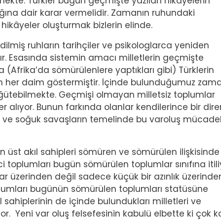
mekte. Türkler bugün geçmişte yazılan hikâyelerin
ına dair karar vermelidir. Zamanın ruhundaki
ikâyeler oluşturmak bizlerin elinde.
dilmiş ruhların tarihçiler ve psikologlarca yeniden
r. Esasında sistemin amacı milletlerin geçmişte
(Afrika’da sömürülenlere yaptıkları gibi) Türklerin
ih her daim göstermiştir. İçinde bulunduğumuz zam
öğütebilmekte. Geçmişi olmayan milletsiz toplumlar
alıyor. Bunun farkında olanlar kendilerince bir dire
k ve soğuk savaşların temelinde bu varoluş mücadel
n üst akıl sahipleri sömüren ve sömürülen ilişkisinde
toplumları bugün sömürülen toplumlar sınıfına itili
lar üzerinden değil sadece küçük bir azınlık üzerinde
plumları bugünün sömürülen toplumları statüsüne
l sahiplerinin de içinde bulundukları milletleri ve
yor. Yeni var oluş felsefesinin kabulü elbette ki çok k