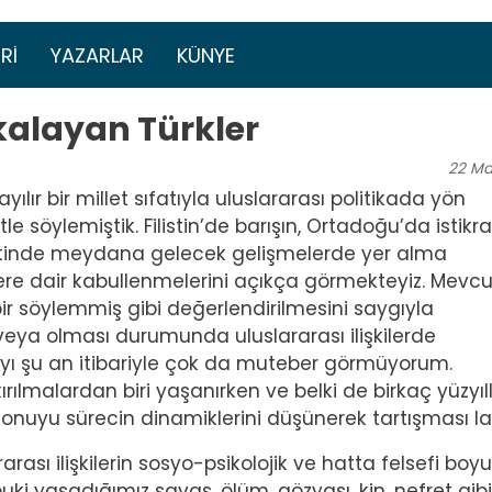
Ana içeriğe atla
menüsü
RI
YAZARLAR
KÜNYE
alayan Türkler
22
Ma
ılır bir millet sıfatıyla uluslararası politikada yön
 söylemiştik. Filistin’de barışın, Ortadoğu’da istikra
tinde meydana gelecek gelişmelerde yer alma
ere dair kabullenmelerini açıkça görmekteyiz. Mevcu
bir söylemmiş gibi değerlendirilmesini saygıyla
i veya olması durumunda uluslararası ilişkilerde
ayı şu an itibariyle çok da muteber görmüyorum.
kırılmalardan biri yaşanırken ve belki de birkaç yüzyıll
bu konuyu sürecin dinamiklerini düşünerek tartışması l
rası ilişkilerin sosyo-psikolojik ve hatta felsefi boyu
i yaşadığımız savaş, ölüm, gözyaşı, kin, nefret gibi