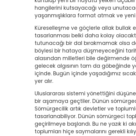
kurtulup yeni bir hayata yelken açabil
hangilerini kutsayacağı veya unutacağ
yaşanmışlıklara format atmak ve yeni h
Küreselleşme ve göçlerle allak bullak e
tasarlanması belki daha kolay olacaktı
tutunacağı bir dal bırakmamak olsa da 
böylesi bir hataya düşmeyeceğini tar
alasından milletleri bile değirmende 
gelecek algısının tam da göbeğinde yer 
içinde. Bugün içinde yaşadığımız sıca
yer alır.
Uluslararası sistemi yönettiğini düşüne
bir aşamaya geçtiler. Dünün sömürgeci 
Sömürgecilik artık devletler ve toplum
tasarlanabiliyor. Dünün sömürgeci to
geçirilmeye başlandı. Bu ne yazık ki akı
toplumları hiçe saymalarını gerekli kılı