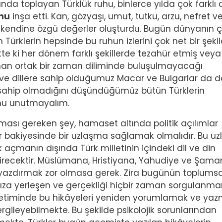
nda toplayan Türklük ruhu, binlerce yılda çok farklı di
nu
inşa etti. Kan, gözyaşı, umut, tutku, arzu, nefret v
 kendine özgü değerler oluşturdu. Bugün dünyanın 
 Türklerin hepsinde bu ruhun izlerini çok net bir şeki
te ki her dönem farklı şekillerde tezahür etmiş veya
zaman ortak bir zaman diliminde buluşulmayacağı
 ve dillere sahip olduğumuz Macar ve Bulgarlar da d
 sahip olmadığını düşündüğümüz bütün Türklerin
unu unutmayalım.
pması gereken şey, hamaset altında politik açılımlar
ür bakiyesinde bir uzlaşma sağlamak olmalıdır. Bu uzl
 açmanın dışında Türk milletinin içindeki dil ve din
 getirecektir. Müslümana, Hristiyana, Yahudiye ve Şam
yazdırmak zor olmasa gerek. Zira bugünün toplumsa
tımıza yerleşen ve gerçekliği hiçbir zaman sorgulanm
denetiminde bu hikâyeleri yeniden yorumlamak ve ya
ileyebilmekte. Bu şekilde psikolojik sorunlarından