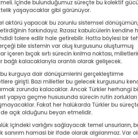
tmeli. İçinde bulunduğumuz süreçte bu kolektif güc
liktelik yaşayacaklar gibi görünüyor.
emel aktörü yapacak bu zorunlu sistemsel dönüşümün
irdiğinin farkındayız. Rızasız kabulcülerin kendine 
di tolere edilir hale getirebilir. Hatta böylesi bir te
erçeği bile sistemin var oluş kurgusunu oluşturmuş
tlar içeren bıçak sırtı sürecin kırılma noktası, milletleri
bağlı kalacaklarıyla orantılı olarak gelişecek.
 bu kurguya dair dönüşümlerini gerçekleştirme
ere girişti. Bazı milletler bu gelecek kurgusunu ken
rmak zorunda kalacaklar. Ancak Türkler herhangi bi
st yapıya geçme hususunda sürecin rutin zorlukları
aşmayacaklar. Fakat her halükarda Türkler bu süreçt
re de açık olduğunu beyan etmelidir.
nlük içindeki varlığını sağlayacak temel unsurların, b
mek sanırım hamasi bir ifade olarak algılanmaz. Var 