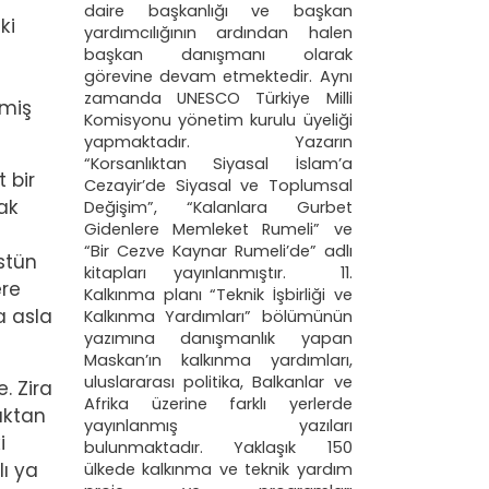
daire başkanlığı ve başkan
ki
yardımcılığının ardından halen
başkan danışmanı olarak
görevine devam etmektedir. Aynı
zamanda UNESCO Türkiye Milli
rmiş
Komisyonu yönetim kurulu üyeliği
yapmaktadır. Yazarın
“Korsanlıktan Siyasal İslam’a
 bir
Cezayir’de Siyasal ve Toplumsal
ak
Değişim”, “Kalanlara Gurbet
Gidenlere Memleket Rumeli” ve
“Bir Cezve Kaynar Rumeli’de” adlı
stün
kitapları yayınlanmıştır. 11.
ere
Kalkınma planı “Teknik İşbirliği ve
a asla
Kalkınma Yardımları” bölümünün
yazımına danışmanlık yapan
Maskan’ın kalkınma yardımları,
uluslararası politika, Balkanlar ve
. Zira
Afrika üzerine farklı yerlerde
aktan
yayınlanmış yazıları
i
bulunmaktadır. Yaklaşık 150
lı ya
ülkede kalkınma ve teknik yardım