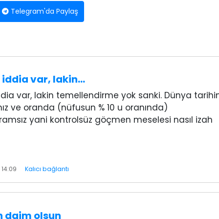
Telegram'da Paylaş
 iddia var, lakin…
ddia var, lakin temellendirme yok sanki. Dünya tarih
ız ve oranda (nüfusun % 10 u oranında)
ramsız yani kontrolsüz göçmen meselesi nasıl izah
 14:09
Kalıcı bağlantı
n daim olsun