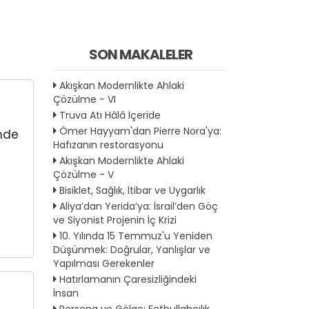
SON MAKALELER
Akışkan Modernlikte Ahlaki
Çözülme - VI
Truva Atı Hâlâ İçeride
Ömer Hayyam'dan Pierre Nora'ya:
inde
Hafızanın restorasyonu
Akışkan Modernlikte Ahlaki
Çözülme - V
Bisiklet, Sağlık, İtibar ve Uygarlık
Aliya’dan Yerida’ya: İsrail’den Göç
ve Siyonist Projenin İç Krizi
10. Yılında 15 Temmuz'u Yeniden
Düşünmek: Doğrular, Yanlışlar ve
Yapılması Gerekenler
Hatırlamanın Çaresizliğindeki
İnsan
Persona ve Gölge: Fethullahçılık