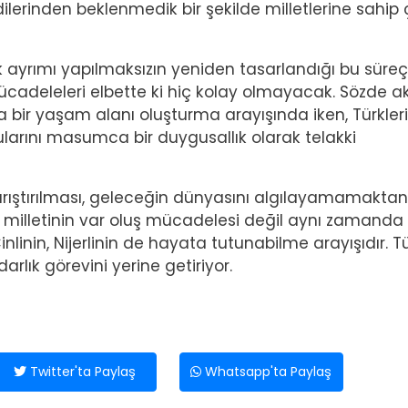
dilerinden beklenmedik bir şekilde milletlerine sahip
 ırk ayrımı yapılmaksızın yeniden tasarlandığı bu süreç
ücadeleleri elbette ki hiç kolay olmayacak. Sözde ak
sa bir yaşam alanı oluşturma arayışında iken, Türkleri
larını masumca bir duygusallık olarak telakki
 karıştırılması, geleceğin dünyasını algılayamamaktan
k milletinin var oluş mücadelesi değil aynı zamanda
Çinlinin, Nijerlinin de hayata tutunabilme arayışıdır. T
lık görevini yerine getiriyor.
Twitter'ta Paylaş
Whatsapp'ta Paylaş