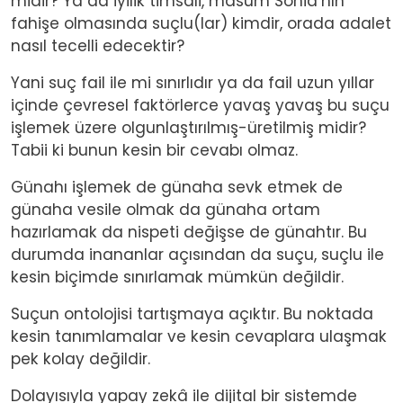
midir? Ya da iyilik timsali, masum Sonia’nın
fahişe olmasında suçlu(lar) kimdir, orada adalet
nasıl tecelli edecektir?
Yani suç fail ile mi sınırlıdır ya da fail uzun yıllar
içinde çevresel faktörlerce yavaş yavaş bu suçu
işlemek üzere olgunlaştırılmış-üretilmiş midir?
Tabii ki bunun kesin bir cevabı olmaz.
Günahı işlemek de günaha sevk etmek de
günaha vesile olmak da günaha ortam
hazırlamak da nispeti değişse de günahtır. Bu
durumda inananlar açısından da suçu, suçlu ile
kesin biçimde sınırlamak mümkün değildir.
Suçun ontolojisi tartışmaya açıktır. Bu noktada
kesin tanımlamalar ve kesin cevaplara ulaşmak
pek kolay değildir.
Dolayısıyla yapay zekâ ile dijital bir sistemde