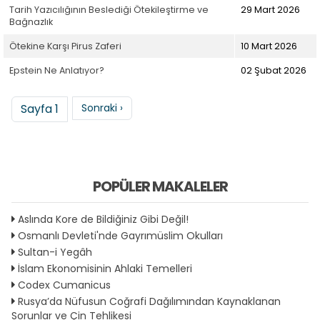
Tarih Yazıcılığının Beslediği Ötekileştirme ve
29 Mart 2026
Bağnazlık
Ötekine Karşı Pirus Zaferi
10 Mart 2026
Epstein Ne Anlatıyor?
02 Şubat 2026
Sayfalama
Sonraki sayfa
Sayfa 1
Sonraki ›
POPÜLER MAKALELER
Aslında Kore de Bildiğiniz Gibi Değil!
Osmanlı Devleti'nde Gayrımüslim Okulları
Sultan-i Yegâh
İslam Ekonomisinin Ahlaki Temelleri
Codex Cumanicus
Rusya’da Nüfusun Coğrafi Dağılımından Kaynaklanan
Sorunlar ve Çin Tehlikesi