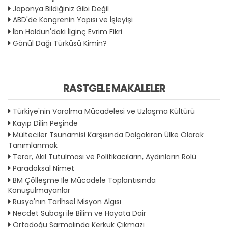
Japonya Bildiğiniz Gibi Değil
ABD'de Kongrenin Yapısı ve İşleyişi
İbn Haldun'daki İlginç Evrim Fikri
Gönül Dağı Türküsü Kimin?
RASTGELE MAKALELER
Türkiye'nin Varolma Mücadelesi ve Uzlaşma Kültürü
Kayıp Dilin Peşinde
Mülteciler Tsunamisi Karşısında Dalgakıran Ülke Olarak
Tanımlanmak
Terör, Akıl Tutulması ve Politikacıların, Aydınların Rolü
Paradoksal Nimet
BM Çölleşme İle Mücadele Toplantısında
Konuşulmayanlar
Rusya'nın Tarihsel Misyon Algısı
Necdet Subaşı ile Bilim ve Hayata Dair
Ortadoğu Sarmalında Kerkük Çıkmazı