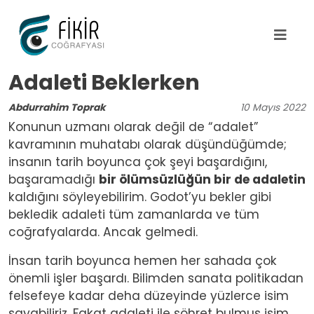
Ana içeriğe atla
Adaleti Beklerken
Abdurrahim Toprak
10
Mayıs
2022
Konunun uzmanı olarak değil de “adalet”
kavramının muhatabı olarak düşündüğümde;
insanın tarih boyunca çok şeyi başardığını,
başaramadığı
bir ölümsüzlüğün bir de adaletin
kaldığını söyleyebilirim. Godot’yu bekler gibi
bekledik adaleti tüm zamanlarda ve tüm
coğrafyalarda. Ancak gelmedi.
İnsan tarih boyunca hemen her sahada çok
önemli işler başardı. Bilimden sanata politikadan
felsefeye kadar deha düzeyinde yüzlerce isim
sayabiliriz. Fakat adaleti ile şöhret bulmuş isim