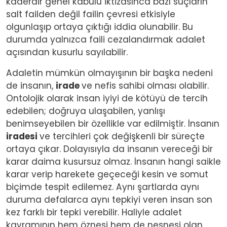
kaderdir genel kabulü iktizasınca bazı suçların
salt failden değil failin çevresi etkisiyle
olgunlaşıp ortaya çıktığı iddia olunabilir. Bu
durumda yalnızca faili cezalandırmak adalet
açısından kusurlu sayılabilir.
Adaletin mümkün olmayışının bir başka nedeni
de insanın,
irade
ve nefis sahibi olması olabilir.
Ontolojik olarak insan iyiyi de kötüyü de tercih
edebilen; doğruya ulaşabilen, yanlışı
benimseyebilen bir özellikle var edilmiştir. İnsanın
iradesi
ve tercihleri çok değişkenli bir süreçte
ortaya çıkar. Dolayısıyla da insanın vereceği bir
karar daima kusursuz olmaz. İnsanın hangi saikle
karar verip harekete geçeceği kesin ve somut
biçimde tespit edilemez. Aynı şartlarda aynı
duruma defalarca aynı tepkiyi veren insan son
kez farklı bir tepki verebilir. Haliyle adalet
kavramının hem öznesi hem de nesnesi olan