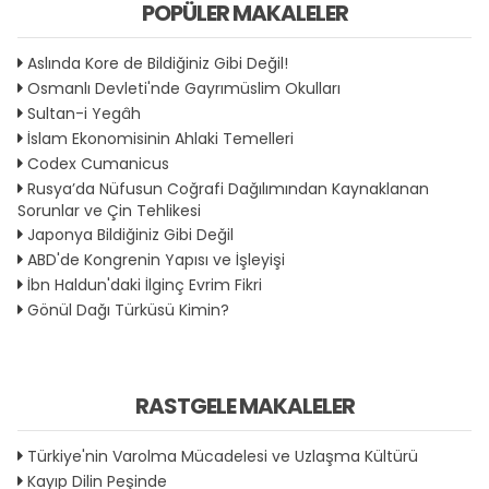
POPÜLER MAKALELER
Aslında Kore de Bildiğiniz Gibi Değil!
Osmanlı Devleti'nde Gayrımüslim Okulları
Sultan-i Yegâh
İslam Ekonomisinin Ahlaki Temelleri
Codex Cumanicus
Rusya’da Nüfusun Coğrafi Dağılımından Kaynaklanan
Sorunlar ve Çin Tehlikesi
Japonya Bildiğiniz Gibi Değil
ABD'de Kongrenin Yapısı ve İşleyişi
İbn Haldun'daki İlginç Evrim Fikri
Gönül Dağı Türküsü Kimin?
RASTGELE MAKALELER
Türkiye'nin Varolma Mücadelesi ve Uzlaşma Kültürü
Kayıp Dilin Peşinde