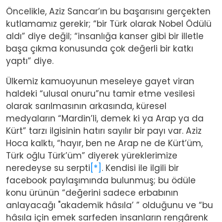
Öncelikle, Aziz Sancar’ın bu başarısını gerçekten
kutlamamız gerekir; “bir Türk olarak Nobel Ödülü
aldı” diye değil; “insanlığa kanser gibi bir illetle
başa çıkma konusunda çok değerli bir katkı
yaptı” diye.
Ülkemiz kamuoyunun meseleye gayet viran
haldeki “ulusal onuru”nu tamir etme vesilesi
olarak sarılmasının arkasında, küresel
medyaların “Mardin’li, demek ki ya Arap ya da
Kürt” tarzı ilgisinin hatırı sayılır bir payı var. Aziz
Hoca kalktı, “hayır, ben ne Arap ne de Kürt’üm,
Türk oğlu Türk’üm” diyerek yüreklerimize
neredeyse su serpti
[*]
. Kendisi ile ilgili bir
facebook paylaşımında bulunmuş; bu ödüle
konu ürünün “değerini sadece erbabının
anlayacağı "akademik hâsıla’ ” olduğunu ve “bu
hâsıla için emek sarfeden insanların rengârenk