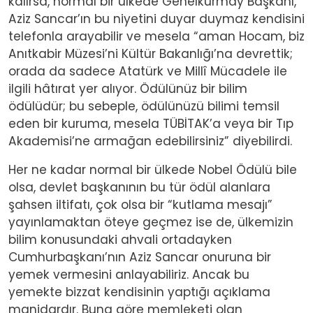
kalırsa, normal bir ülkede Genelkurmay Başkanı,
Aziz Sancar’ın bu niyetini duyar duymaz kendisini
telefonla arayabilir ve mesela “aman Hocam, biz
Anıtkabir Müzesi’ni Kültür Bakanlığı’na devrettik;
orada da sadece Atatürk ve Millî Mücadele ile
ilgili hâtırat yer alıyor. Ödülünüz bir bilim
ödülüdür; bu sebeple, ödülünüzü bilimi temsil
eden bir kuruma, mesela TÜBİTAK’a veya bir Tıp
Akademisi’ne armağan edebilirsiniz” diyebilirdi.
Her ne kadar normal bir ülkede Nobel Ödülü bile
olsa, devlet başkanının bu tür ödül alanlara
şahsen iltifatı, çok olsa bir “kutlama mesajı”
yayınlamaktan öteye geçmez ise de, ülkemizin
bilim konusundaki ahvali ortadayken
Cumhurbaşkanı’nın Aziz Sancar onuruna bir
yemek vermesini anlayabiliriz. Ancak bu
yemekte bizzat kendisinin yaptığı açıklama
manidardır. Buna göre memleketi olan