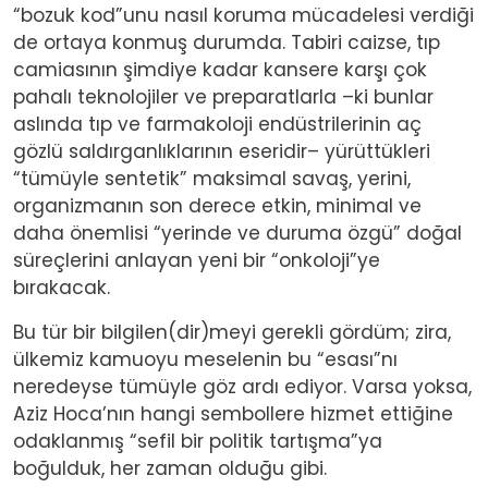
“bozuk kod”unu nasıl koruma mücadelesi verdiği
de ortaya konmuş durumda. Tabiri caizse, tıp
camiasının şimdiye kadar kansere karşı çok
pahalı teknolojiler ve preparatlarla –ki bunlar
aslında tıp ve farmakoloji endüstrilerinin aç
gözlü saldırganlıklarının eseridir– yürüttükleri
“tümüyle sentetik” maksimal savaş, yerini,
organizmanın son derece etkin, minimal ve
daha önemlisi “yerinde ve duruma özgü” doğal
süreçlerini anlayan yeni bir “onkoloji”ye
bırakacak.
Bu tür bir bilgilen(dir)meyi gerekli gördüm; zira,
ülkemiz kamuoyu meselenin bu “esası”nı
neredeyse tümüyle göz ardı ediyor. Varsa yoksa,
Aziz Hoca’nın hangi sembollere hizmet ettiğine
odaklanmış “sefil bir politik tartışma”ya
boğulduk, her zaman olduğu gibi.