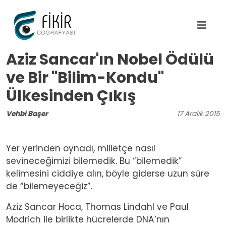
Ana içeriğe atla
Aziz Sancar'ın Nobel Ödülü
ve Bir "Bilim-Kondu"
Ülkesinden Çıkış
Vehbi Başer
17
Aralık
2015
Yer yerinden oynadı, milletçe nasıl
sevineceğimizi bilemedik. Bu “bilemedik”
kelimesini ciddiye alın, böyle giderse uzun süre
de “bilemeyeceğiz”.
Aziz Sancar Hoca, Thomas Lindahl ve Paul
Modrich ile birlikte hücrelerde DNA’nın