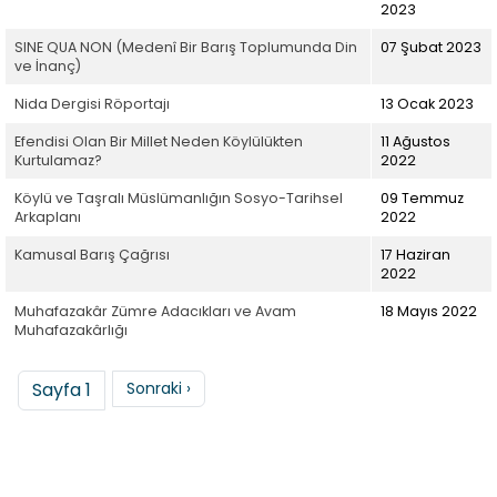
2023
SINE QUA NON (Medenî Bir Barış Toplumunda Din
07 Şubat 2023
ve İnanç)
Nida Dergisi Röportajı
13 Ocak 2023
Efendisi Olan Bir Millet Neden Köylülükten
11 Ağustos
Kurtulamaz?
2022
Köylü ve Taşralı Müslümanlığın Sosyo-Tarihsel
09 Temmuz
Arkaplanı
2022
Kamusal Barış Çağrısı
17 Haziran
2022
Muhafazakâr Zümre Adacıkları ve Avam
18 Mayıs 2022
Muhafazakârlığı
Sayfalama
Sonraki sayfa
Sayfa 1
Sonraki ›