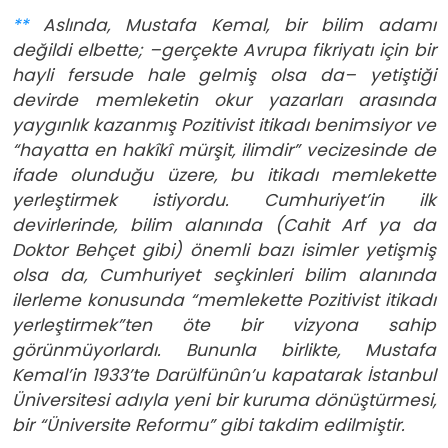
**
Aslında, Mustafa Kemal, bir bilim adamı
değildi elbette; –gerçekte Avrupa fikriyatı için bir
hayli fersude hale gelmiş olsa da– yetiştiği
devirde memleketin okur yazarları arasında
yaygınlık kazanmış Pozitivist itikadı benimsiyor ve
“hayatta en hakîkî mürşit, ilimdir” vecizesinde de
ifade olunduğu üzere, bu itikadı memlekette
yerleştirmek istiyordu. Cumhuriyet’in ilk
devirlerinde, bilim alanında (Cahit Arf ya da
Doktor Behçet gibi) önemli bazı isimler yetişmiş
olsa da, Cumhuriyet seçkinleri bilim alanında
ilerleme konusunda “memlekette Pozitivist itikadı
yerleştirmek”ten öte bir vizyona sahip
görünmüyorlardı. Bununla birlikte, Mustafa
Kemal’in 1933’te Darülfünûn’u kapatarak İstanbul
Üniversitesi adıyla yeni bir kuruma dönüştürmesi,
bir “Üniversite Reformu” gibi takdim edilmiştir.