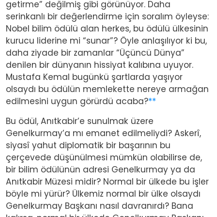
getirme” değilmiş gibi görünüyor. Daha
serinkanlı bir değerlendirme için soralım öyleyse:
Nobel bilim ödülü alan herkes, bu ödülü ülkesinin
kurucu liderine mi “sunar”? Öyle anlaşılıyor ki bu,
daha ziyade bir zamanlar “Üçüncü Dünya”
denilen bir dünyanın hissiyat kalıbına uyuyor.
Mustafa Kemal bugünkü şartlarda yaşıyor
olsaydı bu ödülün memlekette nereye armağan
edilmesini uygun görürdü acaba?
**
Bu ödül, Anıtkabir’e sunulmak üzere
Genelkurmay’a mı emanet edilmeliydi? Askerî,
siyasî yahut diplomatik bir başarının bu
çerçevede düşünülmesi mümkün olabilirse de,
bir bilim ödülünün adresi Genelkurmay ya da
Anıtkabir Müzesi midir? Normal bir ülkede bu işler
böyle mi yürür? Ülkemiz normal bir ülke olsaydı
Genelkurmay Başkanı nasıl davranırdı? Bana