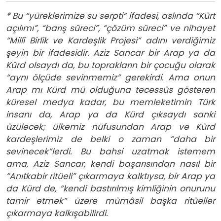
* Bu “yüreklerimize su serpti” ifadesi, aslında “Kürt
açılımı”, “barış süreci”, “çözüm süreci” ve nihayet
“Millî Birlik ve Kardeşlik Projesi” adını verdiğimiz
şeyin bir ifadesidir. Aziz Sancar bir Arap ya da
Kürd olsaydı da, bu toprakların bir çocuğu olarak
“aynı ölçüde sevinmemiz” gerekirdi. Ama onun
Arap mı Kürd mü olduğuna tecessüs gösteren
küresel medya kadar, bu memleketimin Türk
insanı da, Arap ya da Kürd çıksaydı sanki
üzülecek; ülkemiz nüfusundan Arap ve Kürd
kardeşlerimiz de belki o zaman “daha bir
sevinecek”lerdi. Bu bahsi uzatmak istemem
ama, Aziz Sancar, kendi başarısından nasıl bir
“Anıtkabir ritüeli” çıkarmaya kalktıysa, bir Arap ya
da Kürd de, “kendi bastırılmış kimliğinin onurunu
tamir etmek” üzere mümâsil başka ritüeller
çıkarmaya kalkışabilirdi.