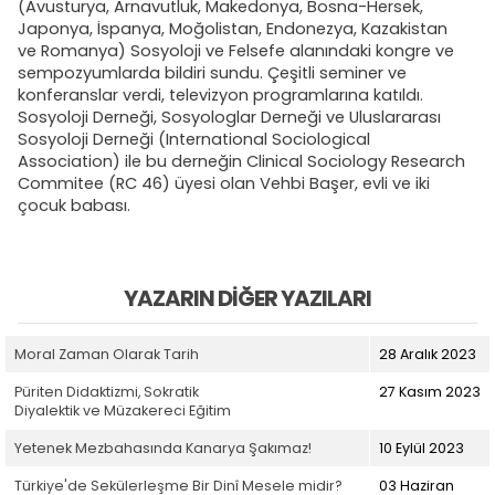
(Avusturya, Arnavutluk, Makedonya, Bosna-Hersek,
Japonya, İspanya, Moğolistan, Endonezya, Kazakistan
ve Romanya) Sosyoloji ve Felsefe alanındaki kongre ve
sempozyumlarda bildiri sundu. Çeşitli seminer ve
konferanslar verdi, televizyon programlarına katıldı.
Sosyoloji Derneği, Sosyologlar Derneği ve Uluslararası
Sosyoloji Derneği (International Sociological
Association) ile bu derneğin Clinical Sociology Research
Commitee (RC 46) üyesi olan Vehbi Başer, evli ve iki
çocuk babası.
YAZARIN DIĞER YAZILARI
Moral Zaman Olarak Tarih
28 Aralık 2023
Püriten Didaktizmi, Sokratik
27 Kasım 2023
Diyalektik ve Müzakereci Eğitim
Yetenek Mezbahasında Kanarya Şakımaz!
10 Eylül 2023
Türkiye'de Sekülerleşme Bir Dinî Mesele midir?
03 Haziran