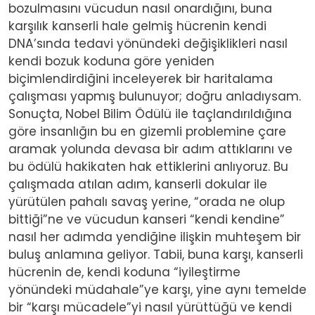
bozulmasını vücudun nasıl onardığını, buna
karşılık kanserli hale gelmiş hücrenin kendi
DNA’sında tedavi yönündeki değişiklikleri nasıl
kendi bozuk koduna göre yeniden
biçimlendirdiğini inceleyerek bir haritalama
çalışması yapmış bulunuyor; doğru anladıysam.
Sonuçta, Nobel Bilim Ödülü ile taçlandırıldığına
göre insanlığın bu en gizemli problemine çare
aramak yolunda devasa bir adım attıklarını ve
bu ödülü hakikaten hak ettiklerini anlıyoruz. Bu
çalışmada atılan adım, kanserli dokular ile
yürütülen pahalı savaş yerine, “orada ne olup
bittiği”ne ve vücudun kanseri “kendi kendine”
nasıl her adımda yendiğine ilişkin muhteşem bir
buluş anlamına geliyor. Tabii, buna karşı, kanserli
hücrenin de, kendi koduna “iyileştirme
yönündeki müdahale”ye karşı, yine aynı temelde
bir “karşı mücadele”yi nasıl yürüttüğü ve kendi