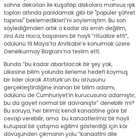
sahne dekorları ile kuşatılıp diskolara mahsus ışık
topları altında parıldamak gibi bir "popüler şöhret
tapınısı" beklemedikleri”ni söylemiştim. Bu son
söylediğimden artık o kadar da emin değilim,
zira Aziz Hoca, başarısını bir hayli “ritüalize etti”,
ödülünü 19 Mayıs’ta Anıtkabir’e konulmak üzere
Genelkurmay Başkanı’na teslim etti.
Bunda “bu kadar abartılacak bir şey yok,
ülkesine bilim yolunda ilerleme hedefi koymuş
bir lider olarak Atatürk’ün bu arzusunu
gerçekleştirdiğine inanan bir bilim adamı,
ödülünü de Cumhuriyet’in kurucusuna adamıştır,
bu da gayet normal bir davranıştır” denebilir mi?
Bu soruya, her birimiz kendi kanaatine göre bir
cevap verebilir, ama bu kanaatlerimiz bir hayli
kutupsal bir çatışma eğilimi gösterdiği için kör
dövüşünden çıkmanın yolu “kanaatini dile