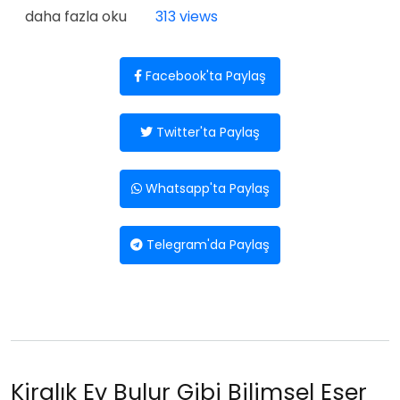
Yeni Pozitivizm Tehlikesi hakkında
daha fazla oku
313 views
Facebook'ta Paylaş
Twitter'ta Paylaş
Whatsapp'ta Paylaş
Telegram'da Paylaş
Kiralık Ev Bulur Gibi Bilimsel Eser