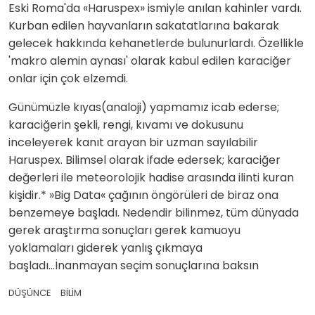
Eski Roma'da «Haruspex» ismiyle anılan kahinler vardı.
Kurban edilen hayvanların sakatatlarına bakarak
gelecek hakkında kehanetlerde bulunurlardı. Özellikle
'makro alemin aynası' olarak kabul edilen karaciğer
onlar için çok elzemdi.
Günümüzle kıyas(analoji) yapmamız icab ederse;
karaciğerin şekli, rengi, kıvamı ve dokusunu
inceleyerek kanıt arayan bir uzman sayılabilir
Haruspex. Bilimsel olarak ifade edersek; karaciğer
değerleri ile meteorolojik hadise arasında ilinti kuran
kişidir.* »Big Data« çağının öngörüleri de biraz ona
benzemeye başladı. Nedendir bilinmez, tüm dünyada
gerek araştırma sonuçları gerek kamuoyu
yoklamaları giderek yanlış çıkmaya
başladı...İnanmayan seçim sonuçlarına baksın
DÜŞÜNCE
BİLİM