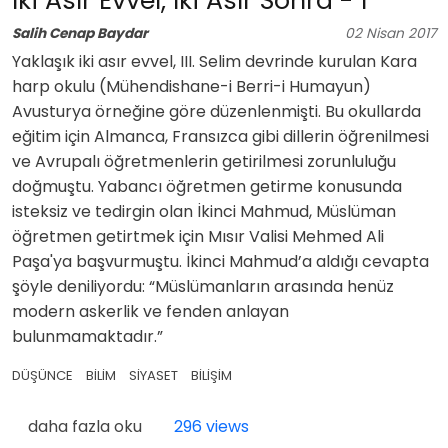
İki Asır Evvel, İki Asır Sonra - 1
Salih Cenap Baydar
02
Nisan
2017
Yaklaşık iki asır evvel, III. Selim devrinde kurulan Kara
harp okulu (Mühendishane-i Berri-i Humayun)
Avusturya örneğine göre düzenlenmişti. Bu okullarda
eğitim için Almanca, Fransızca gibi dillerin öğrenilmesi
ve Avrupalı öğretmenlerin getirilmesi zorunluluğu
doğmuştu. Yabancı öğretmen getirme konusunda
isteksiz ve tedirgin olan İkinci Mahmud, Müslüman
öğretmen getirtmek için Mısır Valisi Mehmed Ali
Paşa'ya başvurmuştu. İkinci Mahmud’a aldığı cevapta
şöyle deniliyordu: “Müslümanların arasında henüz
modern askerlik ve fenden anlayan
bulunmamaktadır.”
DÜŞÜNCE
BİLİM
SİYASET
BİLİŞİM
İki Asır Evvel, İki Asır Sonra - 1 hakkında
daha fazla oku
296 views