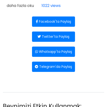
Kiralık Ev Bulur Gibi Bilimsel Eser Üretmek hakkında
daha fazla oku
1022 views
Facebook'ta Paylaş
Twitter'ta Paylaş
Whatsapp'ta Paylaş
Telegram'da Paylaş
Beynimizi Etkin Kullanmak: