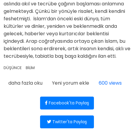
aslında akıl ve tecrübe çağının başlaması anlamına
gelmekteydi. Çünkü bir yönüyle risalet, kendi kendini
feshetmişti. İslam’dan önceki eski dünya, tüm
kültürler ve dinler, yeniden ve beklenmedik anda
gelecek, haberler veya kurtarıcılar beklentisi
içindeydi. Arap coğrafyasında ortaya çıkan İslam, bu
beklentileri sona erdirerek, artık insanın kendisi, aklı ve
tecrübesiyle, tabiatla baş başa kaldığını ilan etti.
DÜŞÜNCE
BİLİM
Kültürel Birikimimiz ve Anadolu Rönesansı'nın Kodları 
daha fazla oku
Yeni yorum ekle
600 views
Facebook'ta Paylaş
Twitter'ta Paylaş