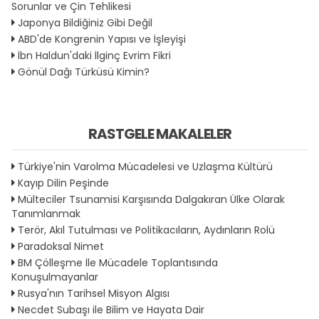
Sorunlar ve Çin Tehlikesi
Japonya Bildiğiniz Gibi Değil
ABD'de Kongrenin Yapısı ve İşleyişi
İbn Haldun'daki İlginç Evrim Fikri
Gönül Dağı Türküsü Kimin?
RASTGELE MAKALELER
Türkiye'nin Varolma Mücadelesi ve Uzlaşma Kültürü
Kayıp Dilin Peşinde
Mülteciler Tsunamisi Karşısında Dalgakıran Ülke Olarak
Tanımlanmak
Terör, Akıl Tutulması ve Politikacıların, Aydınların Rolü
Paradoksal Nimet
BM Çölleşme İle Mücadele Toplantısında
Konuşulmayanlar
Rusya'nın Tarihsel Misyon Algısı
Necdet Subaşı ile Bilim ve Hayata Dair