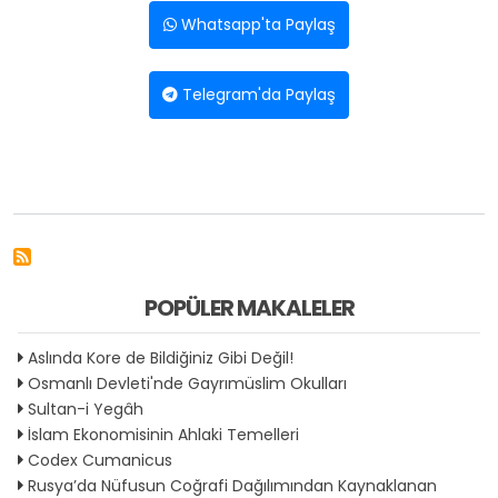
Whatsapp'ta Paylaş
Telegram'da Paylaş
POPÜLER MAKALELER
Aslında Kore de Bildiğiniz Gibi Değil!
Osmanlı Devleti'nde Gayrımüslim Okulları
Sultan-i Yegâh
İslam Ekonomisinin Ahlaki Temelleri
Codex Cumanicus
Rusya’da Nüfusun Coğrafi Dağılımından Kaynaklanan