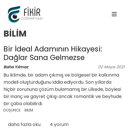
Ana içeriğe atla
BİLİM
Bir İdeal Adamının Hikayesi:
Dağlar Sana Gelmezse
Baha Yılmaz
02
Mayıs
2021
Bu iklimde, bir adam çıkmış ve bölgesel bir kalkınma
modeli oluşturduğunu iddia ediyordu. Son yıllarda
hiçbir sorununa çözüm bulamamış bir ülkede, böylesi
bir inanç ve gayret çıkışı ancak romantik ve beyhude
bir çaba olabilirdi.
DÜŞÜNCE
BİLİM
Bir İdeal Adamının Hikayesi: Dağlar Sana Gelmezse h
daha fazla oku
4 yorum