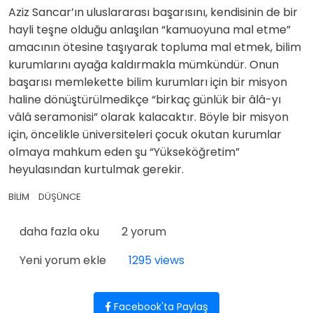
Aziz Sancar’ın uluslararası başarısını, kendisinin de bir
hayli teşne olduğu anlaşılan “kamuoyuna mal etme”
amacının ötesine taşıyarak topluma mal etmek, bilim
kurumlarını ayağa kaldırmakla mümkündür. Onun
başarısı memlekette bilim kurumları için bir misyon
haline dönüştürülmedikçe “birkaç günlük bir âlâ-yı
vâlâ seramonisi” olarak kalacaktır. Böyle bir misyon
için, öncelikle üniversiteleri çocuk okutan kurumlar
olmaya mahkum eden şu “Yükseköğretim”
heyulasından kurtulmak gerekir.
BİLİM
DÜŞÜNCE
Aziz Sancar'ın Nobel Ödülü ve Bir "Bilim-Kondu" Ülkesi
daha fazla oku
2 yorum
Yeni yorum ekle
1295 views
Facebook'ta Paylaş