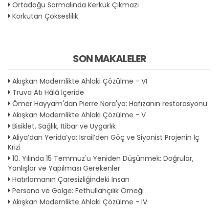
Ortadoğu Sarmalında Kerkük Çıkmazı
Korkutan Çokseslilik
SON MAKALELER
Akışkan Modernlikte Ahlaki Çözülme - VI
Truva Atı Hâlâ İçeride
Ömer Hayyam'dan Pierre Nora'ya: Hafızanın restorasyonu
Akışkan Modernlikte Ahlaki Çözülme - V
Bisiklet, Sağlık, İtibar ve Uygarlık
Aliya’dan Yerida’ya: İsrail’den Göç ve Siyonist Projenin İç
Krizi
10. Yılında 15 Temmuz'u Yeniden Düşünmek: Doğrular,
Yanlışlar ve Yapılması Gerekenler
Hatırlamanın Çaresizliğindeki İnsan
Persona ve Gölge: Fethullahçılık Örneği
Akışkan Modernlikte Ahlaki Çözülme - IV