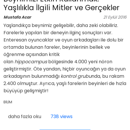
Yaşlılıkla İlgili Mitler ve Gerçekler
Mustafa Acar
21
Eylül
2016
Yaşlandıkça beynimiz gelişebilir, daha zeki olabiliriz.
Farelerle yapılan bir deneyin ilginç sonuçları var.
Enteresan oyuncaklar ve oyun arkadaşları ile dolu bir
ortamda bulunan fareler, beyinlerinin bellek ve
öğrenme açısından kritik
olan
hippocampus
bölgesinde 4.000 yeni nöron
geliştirmiştir. Öte yandan, hiçbir oyuncağın ya da oyun
arkadaşının bulunmadığı
kontrol grubu
nda, bu rakam
2.400 olmuştur. Ayrıca, yaşlı farelerin beyinleri de hızla
büyüyüp gelişmiştir!
BİLİM
Beynimizi Etkin Kullanmak: Yaşlılıkla İlgili Mitler ve Ge
daha fazla oku
738 views