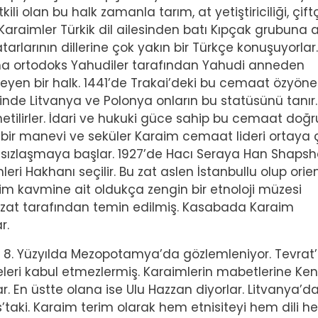
ili olan bu halk zamanla tarım, at yetiştiriciliği, çiftçi
araimler Türkik dil ailesinden batı Kıpçak grubuna a
rlarının dillerine çok yakın bir Türkçe konuşuyorlar.
 ama ortodoks Yahudiler tarafından Yahudi anneden
eyen bir halk. 1441’de Trakai’deki bu cemaat özyön
de Litvanya ve Polonya onların bu statüsünü tanır.
önetilirler. İdari ve hukuki güce sahip bu cemaat doğ
bir manevi ve seküler Karaim cemaat lideri ortaya ç
msızlaşmaya başlar. 1927’de Hacı Seraya Han Shapsh
ri Hakhanı seçilir. Bu zat aslen İstanbullu olup orie
im kavmine ait oldukça zengin bir etnoloji müzesi
zat tarafından temin edilmiş. Kasabada Karaim
r.
 8. Yüzyılda Mezopotamya’da gözlemleniyor. Tevrat’
eleri kabul etmezlermiş. Karaimlerin mabetlerine Ke
. En üstte olana ise Ulu Hazzan diyorlar. Litvanya’da
us’taki. Karaim terim olarak hem etnisiteyi hem dili 