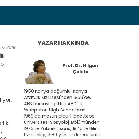
YAZAR HAKKINDA
uz
2019
lk
 o
Prof. Dr.
Nilgün
Çelebi
1950 Konya doğumlu. Konya
Atatürk Kız Lisesi'nden 1968'de,
iyor.
AFS bursuyla gittiği ABD'de
Wahpeton High School'dan
1969'da mezun oldu. Hacettepe
Üniversitesi Sosyoloji Bölümünden
rlik
1973'te Yüksek Lisans, 1975'te Bilim
,
Uzmanlığı, 1980 yılında derecelerini
nda