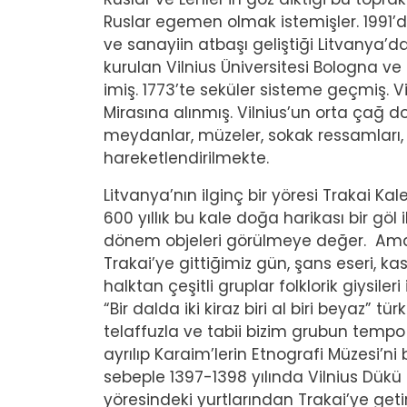
Ruslar egemen olmak istemişler. 1991’d
ve sanayiin atbaşı geliştiği Litvanya’da
kurulan Vilnius Üniversitesi Bologna ve
imiş. 1773’te seküler sisteme geçmiş. 
Mirasına alınmış. Vilnius’un orta çağ d
meydanlar, müzeler, sokak ressamları, s
hareketlendirilmekte.
Litvanya’nın ilginç bir yöresi Trakai K
600 yıllık bu kale doğa harikası bir göl il
dönem objeleri görülmeye değer. Ama Tr
Trakai’ye gittiğimiz gün, şans eseri, 
halktan çeşitli gruplar folklorik giysile
“Bir dalda iki kiraz biri al biri beyaz” 
telaffuzla ve tabii bizim grubun tempo
ayrılıp Karaim’lerin Etnografi Müzesi’ni 
sebeple 1397-1398 yılında Vilnius Dükü
yöresindeki yurtlarından Trakai’ye getiri