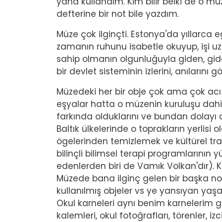
yana kullandım. Kim bilir belki de o müz
defterine bir not bile yazdım.
Müze çok ilginçti. Estonya'da yıllarc
zamanın ruhunu isabetle okuyup, işi u
sahip olmanın olgunluğuyla giden, gider
bir devlet sisteminin izlerini, anıların
Müzedeki her bir obje çok ama çok acı ve
eşyalar hatta o müzenin kuruluşu dahi
farkında olduklarını ve bundan dolayı d
Baltık ülkelerinde o toprakların yerlisi o
ögelerinden temizlemek ve kültürel tr
bilinçli bilimsel terapi programlarının
edenlerden biri de Vamık Volkan'dır). Kim
Müzede bana ilginç gelen bir başka nok
kullanılmış objeler vs ye yansıyan yaş
Okul karneleri aynı benim karnelerim gi
kalemleri, okul fotoğrafları, törenler, i