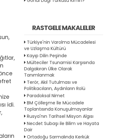
Gönül Dağı Türküsü Kimin?
RASTGELE MAKALELER
e
sun,
Türkiye'nin Varolma Mücadelesi
ve Uzlaşma Kültürü
Kayıp Dilin Peşinde
ıtlar,
Mülteciler Tsunamisi Karşısında
ın
Dalgakıran Ülke Olarak
 önce
Tanımlanmak
efret
Terör, Akıl Tutulması ve
Politikacıların, Aydınların Rolü
Paradoksal Nimet
nize
BM Çölleşme İle Mücadele
ı idi.
Toplantısında Konuşulmayanlar
,
Rusya'nın Tarihsel Misyon Algısı
Necdet Subaşı ile Bilim ve Hayata
Dair
aların
Ortadoğu Sarmalında Kerkük