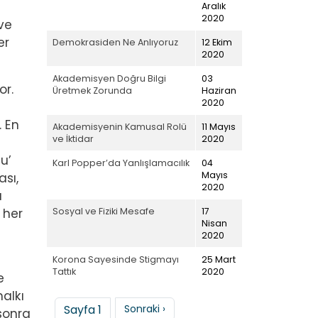
Aralık
2020
ve
er
Demokrasiden Ne Anlıyoruz
12 Ekim
2020
Akademisyen Doğru Bilgi
03
or.
Üretmek Zorunda
Haziran
2020
. En
Akademisyenin Kamusal Rolü
11 Mayıs
ve İktidar
2020
a
u’
Karl Popper’da Yanlışlamacılık
04
Mayıs
sı,
2020
u
Sosyal ve Fiziki Mesafe
17
 her
Nisan
2020
Korona Sayesinde Stigmayı
25 Mart
Tattık
2020
e
alkı
Sayfalama
Sonraki sayfa
Sayfa 1
Sonraki ›
 sonra