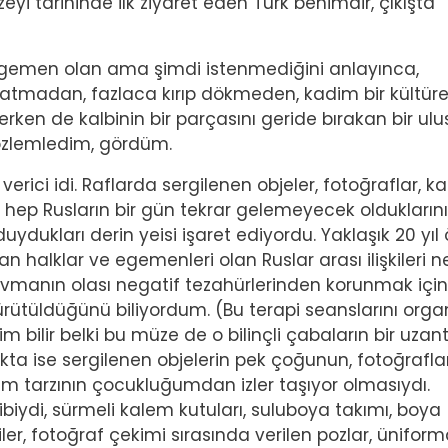
eyi tarihinde ilk ziyaret eden Türk benimdir, çıkışta
a egemen olan ama şimdi istenmediğini anlayınca,
zatmadan, fazlaca kırıp dökmeden, kadim bir kültür
ken de kalbinin bir parçasını geride bırakan bir ulu
ı gözlemledim, gördüm.
rici idi. Raflarda sergilenen objeler, fotoğraflar, kağ
 hep Rusların bir gün tekrar gelemeyecek oldukların
uydukları derin yeisi işaret ediyordu. Yaklaşık 20 yıl
lan halklar ve egemenleri olan Ruslar arası ilişkileri n
avmanın olası negatif tezahürlerinden korunmak için
 yürütüldüğünü biliyordum. (Bu terapi seanslarını orga
 bilir belki bu müze de o bilinçli çabaların bir uzantıs
ta ise sergilenen objelerin pek çoğunun, fotoğraflar
am tarzının çocukluğumdan izler taşıyor olmasıydı.
biydi, sürmeli kalem kutuları, suluboya takımı, boya
zciler, fotoğraf çekimi sırasında verilen pozlar, üniform