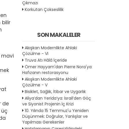
Çıkmazı
Korkutan Çokseslilik
yen
bilir
n
SON MAKALELER
Akışkan Modernlikte Ahlaki
Çözülme - VI
, mavi
Truva Atı Hâlâ İçeride
Ömer Hayyam'dan Pierre Nora'ya:
emek
Hafızanın restorasyonu
Akışkan Modernlikte Ahlaki
Çözülme - V
yat
Bisiklet, Sağlık, İtibar ve Uygarlık
Aliya’dan Yerida’ya: İsrail’den Göç
r de
ve Siyonist Projenin İç Krizi
 üç
10. Yılında 15 Temmuz'u Yeniden
Düşünmek: Doğrular, Yanlışlar ve
rda
Yapılması Gerekenler
Hatırlamanın Çaresizliğindeki