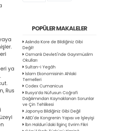
a
POPÜLER MAKALELER
nyaya
Aslında Kore de Bildiğiniz Gibi
şler.
Değil!
eri
Osmanlı Devleti'nde Gayrımüslim
Okulları
Sultan-i Yegâh
eri ya
İslam Ekonomisinin Ahlaki
.
Temelleri
ut.
Codex Cumanicus
n, Rus
Rusya’da Nüfusun Coğrafi
Dağılımından Kaynaklanan Sorunlar
ve Çin Tehlikesi
i
Japonya Bildiğiniz Gibi Değil
üzeyi
ABD'de Kongrenin Yapısı ve İşleyişi
en
İbn Haldun'daki İlginç Evrim Fikri