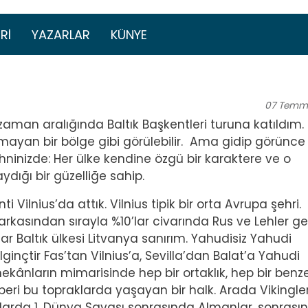
Ana içeriğe atla
menüsü
RI
YAZARLAR
KÜNYE
07
Temm
an aralığında Baltık Başkentleri turuna katıldım. İ
 olmayan bir bölge gibi görülebilir. Ama gidip görünce
ninizde: Her ülke kendine özgü bir karaktere ve o
dığı bir güzelliğe sahip.
 Vilnius’da attık. Vilnius tipik bir orta Avrupa şehri.
kasından sırayla %10’lar civarında Rus ve Lehler gel
ar Baltık ülkesi Litvanya sanırım. Yahudisiz Yahudi
lginçtir Fas’tan Vilnius’a, Sevilla’dan Balat’a Yahudi
ekânların mimarisinde hep bir ortaklık, hep bir benze
 beri bu topraklarda yaşayan bir halk. Arada Vikingler
raklarda 1. Dünya Savaşı sonrasında Almanlar, sonrası