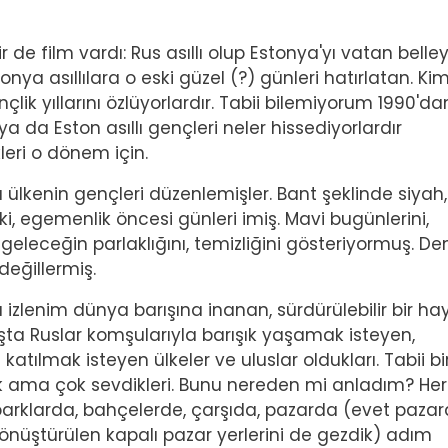
bir de film vardı: Rus asıllı olup Estonya'yı vatan belle
nya asıllılara o eski güzel (?) günleri hatırlatan. Kim 
nçlik yıllarını özlüyorlardır. Tabii bilemiyorum 1990'da
 da Eston asıllı gençleri neler hissediyorlardır
leri o dönem için.
ülkenin gençleri düzenlemişler. Bant şeklinde siyah
i, egemenlik öncesi günleri imiş. Mavi bugünlerini,
e geleceğin parlaklığını, temizliğini gösteriyormuş. D
eğillermiş.
ı izlenim dünya barışına inanan, sürdürülebilir bir ha
şta Ruslar komşularıyla barışık yaşamak isteyen,
a katılmak isteyen ülkeler ve uluslar oldukları. Tabii bi
çok ama çok sevdikleri. Bunu nereden mi anladım? Her
 parklarda, bahçelerde, çarşıda, pazarda (evet paza
dönüştürülen kapalı pazar yerlerini de gezdik) adım