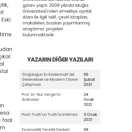
lik,
görev yaptı. 2009 yılında Muğla
Üniversitesi'nden emekliye ayrıldı.
it
Alanı ile ilgili telif, çeviri kitapları,
 Eski
makaleleri, bazıları yayımlanmış
araştırma projeleri
etime
bulunmaktadır.
rudan
ıkar.
YAZARIN DIĞER YAZILARI
al
ntal
‘Doğduğun Ev Kaderindir’de
05
Geleneksel ve Modern Olanın
Şubat
Çatışması
2021
Prof. Dr. Nur Vergin'in
24
Ardından
Ocak
2021
ın
nesa
Post-Truth'un Truth'la İmtihanı
11 Ocak
 faal
2021
hem
Evrensellik Yerellik Derken
06