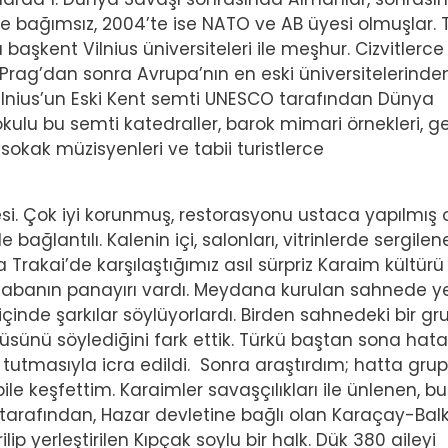
e bağımsız, 2004’te ise NATO ve AB üyesi olmuşlar. 
 başkent Vilnius üniversiteleri ile meşhur. Cizvitlerce
 Prag’dan sonra Avrupa’nın en eski üniversitelerinden
Vilnius’un Eski Kent semti UNESCO tarafından Dünya
okulu bu semti katedraller, barok mimari örnekleri, g
okak müzisyenleri ve tabii turistlerce
alesi. Çok iyi korunmuş, restorasyonu ustaca yapılmış 
e bağlantılı. Kalenin içi, salonları, vitrinlerde sergile
akai’de karşılaştığımız asıl sürpriz Karaim kültürü 
kasabanın panayırı vardı. Meydana kurulan sahnede ye
ri içinde şarkılar söylüyorlardı. Birden sahnedeki bir g
türküsünü söylediğini fark ettik. Türkü baştan sona hatas
 tutmasıyla icra edildi. Sonra araştırdım; hatta gru
bile keşfettim. Karaimler savaşçılıkları ile ünlenen, bu
 tarafından, Hazar devletine bağlı olan Karaçay-Bal
lip yerleştirilen Kıpçak soylu bir halk. Dük 380 aileyi