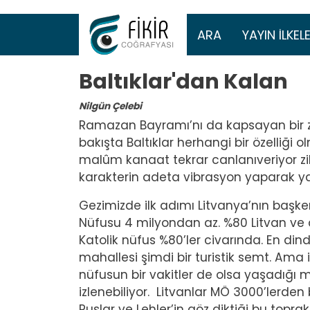
Ana gezinti 
ARA
YAYIN İLKELE
Baltıklar'dan Kalan
Nilgün Çelebi
Ramazan Bayramı’nı da kapsayan bir zam
bakışta Baltıklar herhangi bir özelliği
malûm kanaat tekrar canlanıveriyor zih
karakterin adeta vibrasyon yaparak yay
Gezimizde ilk adımı Litvanya’nın başkenti
Nüfusu 4 milyondan az. %80 Litvan ve ar
Katolik nüfus %80’ler civarında. En dind
mahallesi şimdi bir turistik semt. Ama i
nüfusun bir vakitler de olsa yaşadığı m
izlenebiliyor. Litvanlar MÖ 3000’lerden
Ruslar ve Lehler’in göz diktiği bu top