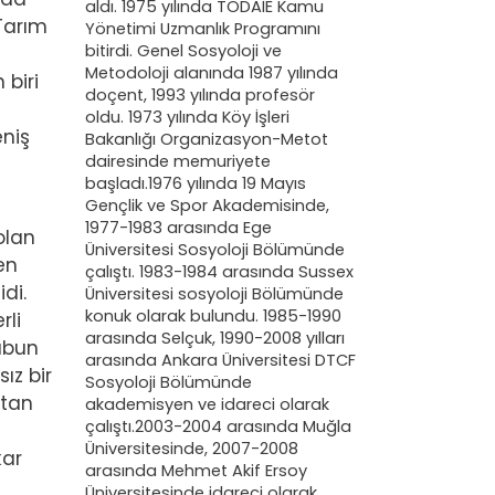
aldı. 1975 yılında TODAİE Kamu
Tarım
Yönetimi Uzmanlık Programını
bitirdi. Genel Sosyoloji ve
Metodoloji alanında 1987 yılında
 biri
doçent, 1993 yılında profesör
oldu. 1973 yılında Köy İşleri
eniş
Bakanlığı Organizasyon-Metot
dairesinde memuriyete
başladı.1976 yılında 19 Mayıs
Gençlik ve Spor Akademisinde,
1977-1983 arasında Ege
olan
Üniversitesi Sosyoloji Bölümünde
nen
çalıştı. 1983-1984 arasında Sussex
idi.
Üniversitesi sosyoloji Bölümünde
konuk olarak bulundu. 1985-1990
rli
arasında Selçuk, 1990-2008 yılları
rubun
arasında Ankara Üniversitesi DTCF
ız bir
Sosyoloji Bölümünde
ptan
akademisyen ve idareci olarak
çalıştı.2003-2004 arasında Muğla
Üniversitesinde, 2007-2008
kar
arasında Mehmet Akif Ersoy
Üniversitesinde idareci olarak