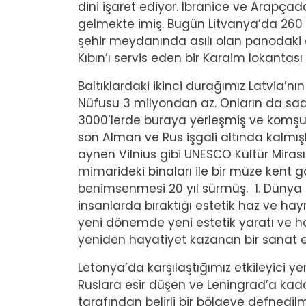
dini işaret ediyor. İbranice ve Arap
gelmekte imiş. Bugün Litvanya’da 260 K
şehir meydanında asılı olan panodaki 
Kıbın’ı servis eden bir Karaim lokantası 
Baltıklardaki ikinci durağımız Latvia’nı
Nüfusu 3 milyondan az. Onların da sade
3000’lerde buraya yerleşmiş ve komşu ül
son Alman ve Rus işgali altında kalmışl
aynen Vilnius gibi UNESCO Kültür Mirası
mimarideki binaları ile bir müze kent 
benimsenmesi 20 yıl sürmüş. 1. Dünya 
insanlarda bıraktığı estetik haz ve ha
yeni dönemde yeni estetik yaratı ve ha
yeniden hayatiyet kazanan bir sanat e
Letonya’da karşılaştığımız etkileyici ye
Ruslara esir düşen ve Leningrad’a kada
tarafından belirli bir bölgeye defnedil