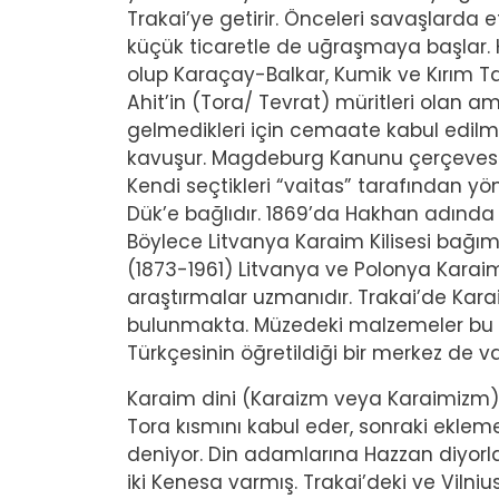
Trakai’ye getirir. Önceleri savaşlarda etk
küçük ticaretle de uğraşmaya başlar. K
olup Karaçay-Balkar, Kumik ve Kırım Tata
Ahit’in (Tora/ Tevrat) müritleri olan
gelmedikleri için cemaate kabul edilm
kavuşur. Magdeburg Kanunu çerçevesin
Kendi seçtikleri “vaitas” tarafından y
Dük’e bağlıdır. 1869’da Hakhan adında 
Böylece Litvanya Karaim Kilisesi bağı
(1873-1961) Litvanya ve Polonya Karaimle
araştırmalar uzmanıdır. Trakai’de Kara
bulunmakta. Müzedeki malzemeler bu 
Türkçesinin öğretildiği bir merkez de va
Karaim dini (Karaizm veya Karaimizm)
Tora kısmını kabul eder, sonraki eklem
deniyor. Din adamlarına Hazzan diyorlar
iki Kenesa varmış. Trakai’deki ve Vilni