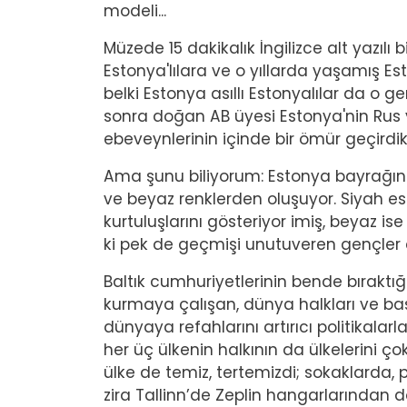
modeli...
Müzede 15 dakikalık İngilizce alt yazılı 
Estonya'lılara ve o yıllarda yaşamış Esto
belki Estonya asıllı Estonyalılar da o ge
sonra doğan AB üyesi Estonya'nin Rus ya
ebeveynlerinin içinde bir ömür geçirdik
Ama şunu biliyorum: Estonya bayrağını 
ve beyaz renklerden oluşuyor. Siyah esk
kurtuluşlarını gösteriyor imiş, beyaz is
ki pek de geçmişi unutuveren gençler d
Baltık cumhuriyetlerinin bende bıraktığ
kurmaya çalışan, dünya halkları ve ba
dünyaya refahlarını artırıcı politikalarl
her üç ülkenin halkının da ülkelerini 
ülke de temiz, tertemizdi; sokaklarda,
zira Tallinn’de Zeplin hangarlarından 