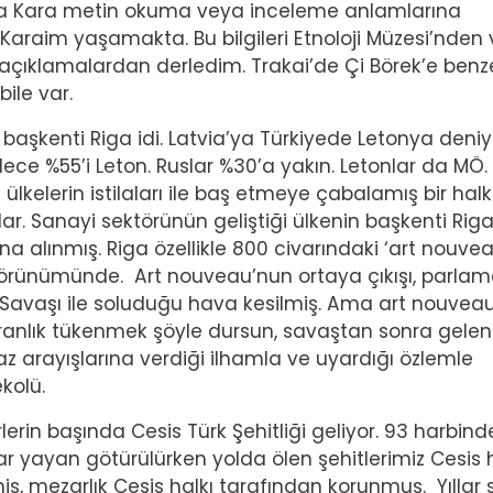
çada Kara metin okuma veya inceleme anlamlarına
araim yaşamakta. Bu bilgileri Etnoloji Müzesi’nden 
açıklamalardan derledim. Trakai’de Çi Börek’e benz
bile var.
n başkenti Riga idi. Latvia’ya Türkiyede Letonya deniy
ce %55’i Leton. Ruslar %30’a yakın. Letonlar da MÖ.
kelerin istilaları ile baş etmeye çabalamış bir halk
ar. Sanayi sektörünün geliştiği ülkenin başkenti Rig
na alınmış. Riga özellikle 800 civarındaki ‘art nouvea
görünümünde. Art nouveau’nun ortaya çıkışı, parlama
Savaşı ile soluduğu hava kesilmiş. Ama art nouvea
yranlık tükenmek şöyle dursun, savaştan sonra gelen
z arayışlarına verdiği ilhamla ve uyardığı özlemle
kolü.
rlerin başında Cesis Türk Şehitliği geliyor. 93 harbind
r yayan götürülürken yolda ölen şehitlerimiz Cesis h
miş, mezarlık Cesis halkı tarafından korunmuş. Yıllar