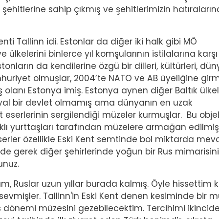
ehitlerine sahip çıkmış ve şehitlerimizin hatıraların
i Tallinn idi. Estonlar da diğer iki halk gibi MÖ
ülkelerini binlerce yıl komşularının istilalarına karşı
nların da kendilerine özgü bir dilleri, kültürleri, dü
mhuriyet olmuşlar, 2004’te NATO ve AB üyeliğine girmi
iş olanı Estonya imiş. Estonya aynen diğer Baltık ülkel
ryal bir devlet olmamış ama dünyanın en uzak
t eserlerinin sergilendiği müzeler kurmuşlar. Bu objel
ıklı yurttaşları tarafından müzelere armağan edilmiş
rler özellikle Eski Kent semtinde bol miktarda mevc
de gerek diğer şehirlerinde yoğun bir Rus mimarisini
sunuz.
ûm, Ruslar uzun yıllar burada kalmış. Öyle hissettim k
 sevmişler. Tallinn'in Eski Kent denen kesiminde bir m
us dönemi müzesini gezebilecektim. Tercihimi ikincid