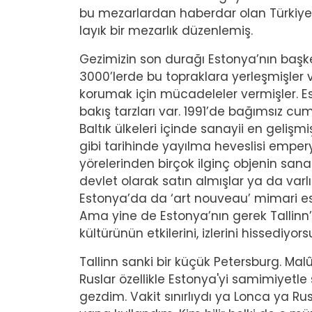
bu mezarlardan haberdar olan Türkiye ş
layık bir mezarlık düzenlemiş.
Gezimizin son durağı Estonya’nın başkent
3000’lerde bu topraklara yerleşmişler ve 
korumak için mücadeleler vermişler. Esto
bakış tarzları var. 1991’de bağımsız cu
Baltık ülkeleri içinde sanayii en gelişm
gibi tarihinde yayılma heveslisi empe
yörelerinden birçok ilginç objenin sana
devlet olarak satın almışlar ya da varl
Estonya’da da ‘art nouveau’ mimari ese
Ama yine de Estonya’nın gerek Tallinn’
kültürünün etkilerini, izlerini hissediyor
Tallinn sanki bir küçük Petersburg. Mal
Ruslar özellikle Estonya'yi samimiyetle
gezdim. Vakit sınırlıydı ya Lonca ya R