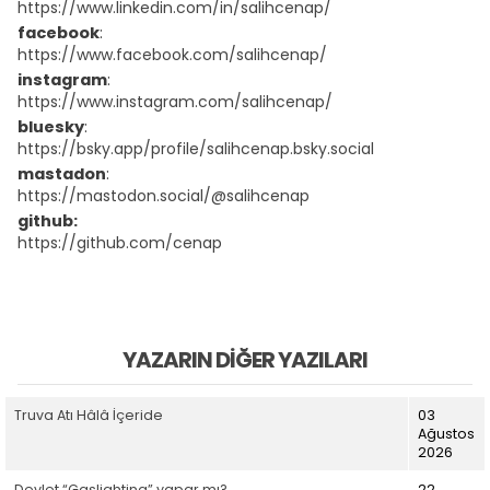
https://www.linkedin.com/in/salihcenap/
facebook
:
https://www.facebook.com/salihcenap/
instagram
:
https://www.instagram.com/salihcenap/
bluesky
:
https://bsky.app/profile/salihcenap.bsky.social
mastadon
:
https://mastodon.social/@salihcenap
github:
https://github.com/cenap
YAZARIN DIĞER YAZILARI
Truva Atı Hâlâ İçeride
03
Ağustos
2026
Devlet “Gaslighting” yapar mı?
22