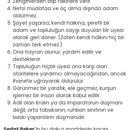
Zenginlerden alıp fakirlere verir.
Nefsi müdafaa ve öç alma dışında adam
öldürmez.
Şayet yaşarsa, kendi halkına, şerefli bir
adam ve topluluğun saygı duyulan bir üyesi
olarak geri döner. (Zaten kendi halkını hiç bir
zaman terk etmez.)
Ona hayran olunur, yardım edilir ve
desteklenir.
Topluluğun hiçbir üyesi ona karşı olan
otoritelere yardımcı olmayacağından, ancak
ihanete uğrayarak öldürülür.
Görünmez bir yaratık, ele geçmez, kurşun
işlemez bir insan olarak kabul edilir.
Adil olan kralın ya da imparatorun düşmanı
değil, orta tabakanın, ruhban sınıfının ve
baskı yapanların düşmanıdır.
Sedat Peker
’in bu dokuz maddenin kaçını