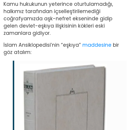
Kamu hukukunun yeterince oturtulamadığı,
halkımız tarafından içselleştirilemediği
coğrafyamızda aşk-nefret ekseninde gidip
gelen devlet-eşkıya ilişkisinin kökleri eski
zamanlara gidiyor.
İslam Ansiklopedisi’nin “eşkıya”
maddesine
bir
göz atalım:
Image