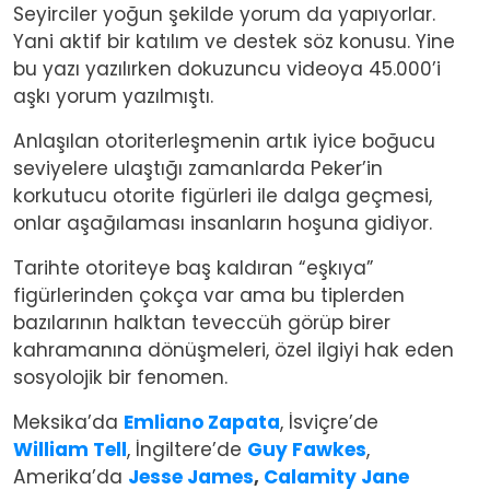
Seyirciler yoğun şekilde yorum da yapıyorlar.
Yani aktif bir katılım ve destek söz konusu. Yine
bu yazı yazılırken dokuzuncu videoya 45.000’i
aşkı yorum yazılmıştı.
Anlaşılan otoriterleşmenin artık iyice boğucu
seviyelere ulaştığı zamanlarda Peker’in
korkutucu otorite figürleri ile dalga geçmesi,
onlar aşağılaması insanların hoşuna gidiyor.
Tarihte otoriteye baş kaldıran “eşkıya”
figürlerinden çokça var ama bu tiplerden
bazılarının halktan teveccüh görüp birer
kahramanına dönüşmeleri, özel ilgiyi hak eden
sosyolojik bir fenomen.
Meksika’da
Emliano Zapata
, İsviçre’de
William Tell
, İngiltere’de
Guy Fawkes
,
Amerika’da
Jesse James
,
Calamity Jane