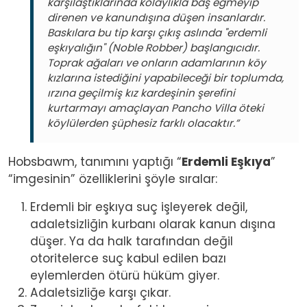
karşılaştıklarında kolaylıkla baş eğmeyip
direnen ve kanundışına düşen insanlardır.
Baskılara bu tip karşı çıkış aslında "erdemli
eşkıyalığın" (Noble Robber) başlangıcıdır.
Toprak ağaları ve onların adamlarının köy
kızlarına istediğini yapabileceği bir toplumda,
ırzına geçilmiş kız kardeşinin şerefini
kurtarmayı amaçlayan Pancho Villa öteki
köylülerden şüphesiz farklı olacaktır.”
Hobsbawm, tanımını yaptığı “
Erdemli Eşkıya
”
“imgesinin” özelliklerini şöyle sıralar:
Erdemli bir eşkıya suç işleyerek değil,
adaletsizliğin kurbanı olarak kanun dışına
düşer. Ya da halk tarafından değil
otoritelerce suç kabul edilen bazı
eylemlerden ötürü hüküm giyer.
Adaletsizliğe karşı çıkar.