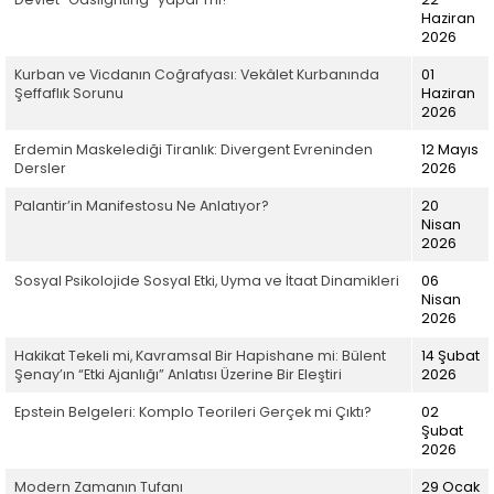
Haziran
2026
Kurban ve Vicdanın Coğrafyası: Vekâlet Kurbanında
01
Şeffaflık Sorunu
Haziran
2026
Erdemin Maskelediği Tiranlık: Divergent Evreninden
12 Mayıs
Dersler
2026
Palantir’in Manifestosu Ne Anlatıyor?
20
Nisan
2026
Sosyal Psikolojide Sosyal Etki, Uyma ve İtaat Dinamikleri
06
Nisan
2026
Hakikat Tekeli mi, Kavramsal Bir Hapishane mi: Bülent
14 Şubat
Şenay’ın “Etki Ajanlığı” Anlatısı Üzerine Bir Eleştiri
2026
Epstein Belgeleri: Komplo Teorileri Gerçek mi Çıktı?
02
Şubat
2026
Modern Zamanın Tufanı
29 Ocak