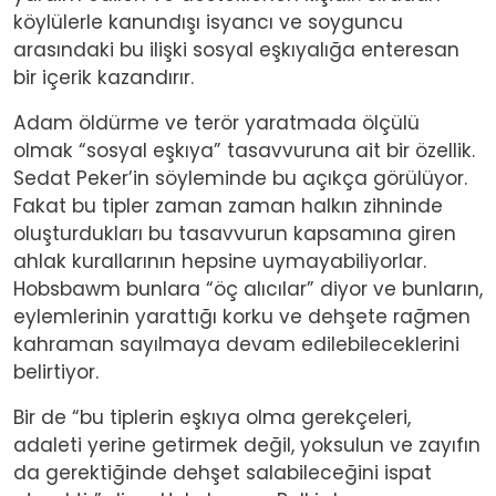
köylülerle kanundışı isyancı ve soyguncu
arasındaki bu ilişki sosyal eşkıyalığa enteresan
bir içerik kazandırır.
Adam öldürme ve terör yaratmada ölçülü
olmak “sosyal eşkıya” tasavvuruna ait bir özellik.
Sedat Peker’in söyleminde bu açıkça görülüyor.
Fakat bu tipler zaman zaman halkın zihninde
oluşturdukları bu tasavvurun kapsamına giren
ahlak kurallarının hepsine uymayabiliyorlar.
Hobsbawm bunlara “öç alıcılar” diyor ve bunların,
eylemlerinin yarattığı korku ve dehşete rağmen
kahraman sayılmaya devam edilebileceklerini
belirtiyor.
Bir de “bu tiplerin eşkıya olma gerekçeleri,
adaleti yerine getirmek değil, yoksulun ve zayıfın
da gerektiğinde dehşet salabileceğini ispat