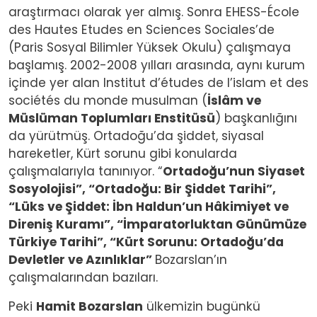
araştırmacı olarak yer almış. Sonra EHESS-École
des Hautes Etudes en Sciences Sociales’de
(Paris Sosyal Bilimler Yüksek Okulu) çalışmaya
başlamış. 2002-2008 yılları arasında, aynı kurum
içinde yer alan Institut d’études de l’islam et des
sociétés du monde musulman (
İslâm ve
Müslüman Toplumları Enstitüsü
) başkanlığını
da yürütmüş. Ortadoğu’da şiddet, siyasal
hareketler, Kürt sorunu gibi konularda
çalışmalarıyla tanınıyor. “
Ortadoğu’nun Siyaset
Sosyolojisi”, “Ortadoğu: Bir Şiddet Tarihi”,
“Lüks ve Şiddet: İbn Haldun’un Hâkimiyet ve
Direniş Kuramı”, “İmparatorluktan Günümüze
Türkiye Tarihi”, “Kürt Sorunu: Ortadoğu’da
Devletler ve Azınlıklar”
Bozarslan’ın
çalışmalarından bazıları.
Peki
Hamit Bozarslan
ülkemizin bugünkü