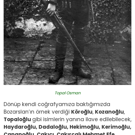
Topal Osman
Dönüp kendi coğrafyamıza baktığımızda
Bozarslan’ın örnek verdiği
Köroğlu
,
Kozanoğlu
,
Topaloğlu
gibi isimlerin yanına ilave edilebilecek,
Haydaroğlu, Dadaloğlu, Hekimoğlu, Kerimoğlu,
Çapanoğlu, Çakıcı, Çakırcalı Mehmet Efe,