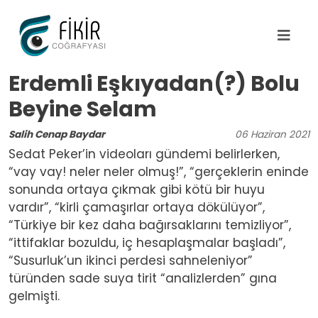
Ana içeriğe atla
Erdemli Eşkıyadan(?) Bolu
Beyine Selam
Salih Cenap Baydar
06
Haziran
2021
Sedat Peker’in videoları gündemi belirlerken,
“vay vay! neler neler olmuş!”, “gerçeklerin eninde
sonunda ortaya çıkmak gibi kötü bir huyu
vardır”, “kirli çamaşırlar ortaya dökülüyor”,
“Türkiye bir kez daha bağırsaklarını temizliyor”,
“ittifaklar bozuldu, iç hesaplaşmalar başladı”,
“Susurluk’un ikinci perdesi sahneleniyor”
türünden sade suya tirit “analizlerden” gına
gelmişti.