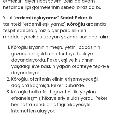
etmektir” diyor Hobsbawm. Belki de avam
nezdinde ilgi görmelerinin sebebi biraz da bu.
Yeni “
erdemli eşkıyamız
”
Sedat Peker
ile
tarihteki “erdemli eşkıyamız”
Köroğlu
arasında
tespit edebildiğimiz diğer paralellikleri
maddeleyerek bu uzayan yazımızı sonlandıralım.
Köroğlu isyanının meşruiyetini, babasının
gözüne mil çektiren otoriteye tepkiye
dayandırıyordu. Peker, eşi ve kızlarının
yaşadığı eve baskın yapan otoriteye tepkiye
dayandırıyor.
Köroğlu, otoritenin elinin erişemeyeceği
dağlara kaçmıştı. Peker Dubai’de.
Köroğlu halka fısıltı gazetesi ile yayılan
efsaneleşmiş hikayeleriyle ulaşıyordu. Peker
her hafta kendi anlattığı hikayesiyle
internetten ulaşıyor.