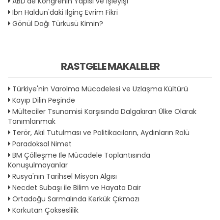
ABD'de Kongrenin Yapısı ve İşleyişi
İbn Haldun'daki İlginç Evrim Fikri
Gönül Dağı Türküsü Kimin?
RASTGELE MAKALELER
Türkiye'nin Varolma Mücadelesi ve Uzlaşma Kültürü
Kayıp Dilin Peşinde
Mülteciler Tsunamisi Karşısında Dalgakıran Ülke Olarak
Tanımlanmak
Terör, Akıl Tutulması ve Politikacıların, Aydınların Rolü
Paradoksal Nimet
BM Çölleşme İle Mücadele Toplantısında
Konuşulmayanlar
Rusya'nın Tarihsel Misyon Algısı
Necdet Subaşı ile Bilim ve Hayata Dair
Ortadoğu Sarmalında Kerkük Çıkmazı
Korkutan Çokseslilik