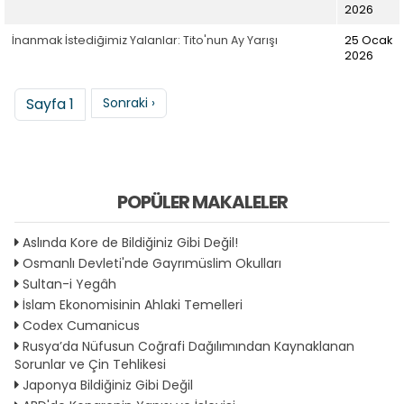
2026
İnanmak İstediğimiz Yalanlar: Tito'nun Ay Yarışı
25 Ocak
2026
Sayfalama
Sonraki sayfa
Sayfa 1
Sonraki ›
POPÜLER MAKALELER
Aslında Kore de Bildiğiniz Gibi Değil!
Osmanlı Devleti'nde Gayrımüslim Okulları
Sultan-i Yegâh
İslam Ekonomisinin Ahlaki Temelleri
Codex Cumanicus
Rusya’da Nüfusun Coğrafi Dağılımından Kaynaklanan
Sorunlar ve Çin Tehlikesi
Japonya Bildiğiniz Gibi Değil