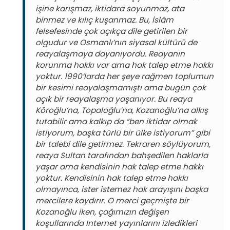
işine karışmaz, iktidara soyunmaz, ata
binmez ve kılıç kuşanmaz. Bu, İslâm
felsefesinde çok açıkça dile getirilen bir
olgudur ve Osmanlı’nın siyasal kültürü de
reayalaşmaya dayanıyordu. Reayanın
korunma hakkı var ama hak talep etme hakkı
yoktur. 1990’larda her şeye rağmen toplumun
bir kesimi reayalaşmamıştı ama bugün çok
açık bir reayalaşma yaşanıyor. Bu reaya
Köroğlu’na, Topaloğlu’na, Kozanoğlu’na alkış
tutabilir ama kalkıp da “ben iktidar olmak
istiyorum, başka türlü bir ülke istiyorum” gibi
bir talebi dile getirmez. Tekraren söylüyorum,
reaya Sultan tarafından bahşedilen haklarla
yaşar ama kendisinin hak talep etme hakkı
yoktur. Kendisinin hak talep etme hakkı
olmayınca, ister istemez hak arayışını başka
mercilere kaydırır. O merci geçmişte bir
Kozanoğlu iken, çağımızın değişen
koşullarında Internet yayınlarını izledikleri