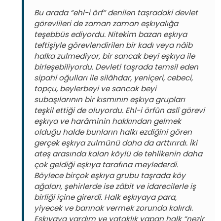
Bu arada “ehl-i örf” denilen taşradaki devlet
görevlileri de zaman zaman eşkıyalığa
teşebbüs ediyordu. Nitekim bazan eşkıya
teftişiyle görevlendirilen bir kadı veya nâib
halka zulmediyor, bir sancak beyi eşkıya ile
birleşebiliyordu. Devleti taşrada temsil eden
sipahi oğulları ile silâhdar, yeniçeri, cebeci,
topçu, beylerbeyi ve sancak beyi
subaşılarının bir kısmının eşkıya grupları
teşkil ettiği de oluyordu. Ehl-i örfün aslî görevi
eşkıya ve harâminin hakkından gelmek
olduğu halde bunların halkı ezdiğini gören
gerçek eşkıya zulmünü daha da arttırırdı. İki
ateş arasında kalan köylü de tehlikenin daha
çok geldiği eşkıya tarafına meylederdi.
Böylece birçok eşkıya grubu taşrada köy
ağaları, şehirlerde ise zâbit ve idarecilerle iş
birliği içine girerdi. Halk eşkıyaya para,
yiyecek ve barınak vermek zorunda kalırdı.
Eşkıyaya yardım ve yataklık yapan halk “nezir