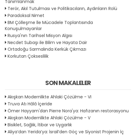
Tanımlanmak
Terör, Akıl Tutulması ve Politikacıların, Aydınların Rolü
Paradoksal Nimet
BM Çölleşme İle Mücadele Toplantısında
Konuşulmayanlar
Rusya'nın Tarihsel Misyon Algısı
Necdet Subaşı ile Bilim ve Hayata Dair
Ortadoğu Sarmalında Kerkük Çıkmazı
Korkutan Çokseslilik
SON MAKALELER
Akışkan Modernlikte Ahlaki Çözülme - VI
Truva Atı Hâlâ İçeride
Ömer Hayyam'dan Pierre Nora'ya: Hafızanın restorasyonu
Akışkan Modernlikte Ahlaki Çözülme - V
Bisiklet, Sağlık, İtibar ve Uygarlık
Aliya’dan Yerida’ya: İsrail’den Göç ve Siyonist Projenin İç