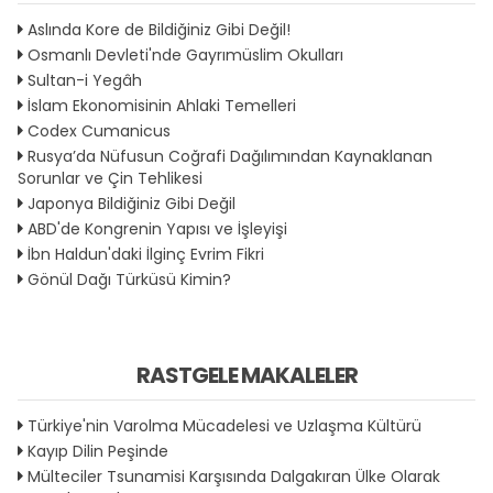
Aslında Kore de Bildiğiniz Gibi Değil!
Osmanlı Devleti'nde Gayrımüslim Okulları
Sultan-i Yegâh
İslam Ekonomisinin Ahlaki Temelleri
Codex Cumanicus
Rusya’da Nüfusun Coğrafi Dağılımından Kaynaklanan
Sorunlar ve Çin Tehlikesi
Japonya Bildiğiniz Gibi Değil
ABD'de Kongrenin Yapısı ve İşleyişi
İbn Haldun'daki İlginç Evrim Fikri
Gönül Dağı Türküsü Kimin?
RASTGELE MAKALELER
Türkiye'nin Varolma Mücadelesi ve Uzlaşma Kültürü
Kayıp Dilin Peşinde
Mülteciler Tsunamisi Karşısında Dalgakıran Ülke Olarak