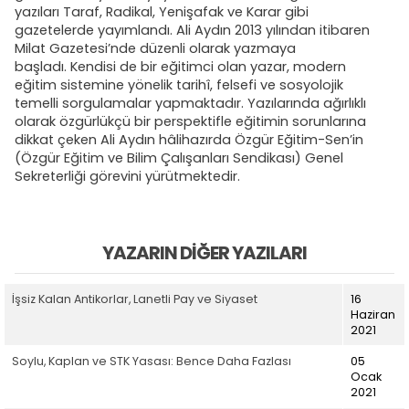
yazıları Taraf, Radikal, Yenişafak ve Karar gibi
gazetelerde yayımlandı. Ali Aydın 2013 yılından itibaren
Milat Gazetesi’nde düzenli olarak yazmaya
başladı. Kendisi de bir eğitimci olan yazar, modern
eğitim sistemine yönelik tarihî, felsefi ve sosyolojik
temelli sorgulamalar yapmaktadır. Yazılarında ağırlıklı
olarak özgürlükçü bir perspektifle eğitimin sorunlarına
dikkat çeken Ali Aydın hâlihazırda Özgür Eğitim-Sen’in
(Özgür Eğitim ve Bilim Çalışanları Sendikası) Genel
Sekreterliği görevini yürütmektedir.
YAZARIN DIĞER YAZILARI
İşsiz Kalan Antikorlar, Lanetli Pay ve Siyaset
16
Haziran
2021
Soylu, Kaplan ve STK Yasası: Bence Daha Fazlası
05
Ocak
2021