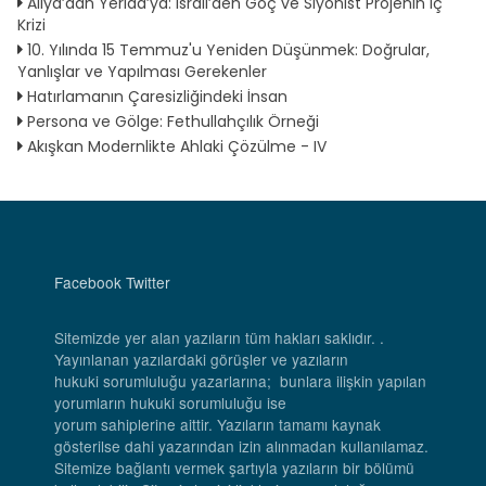
Aliya’dan Yerida’ya: İsrail’den Göç ve Siyonist Projenin İç
Krizi
10. Yılında 15 Temmuz'u Yeniden Düşünmek: Doğrular,
Yanlışlar ve Yapılması Gerekenler
Hatırlamanın Çaresizliğindeki İnsan
Persona ve Gölge: Fethullahçılık Örneği
Akışkan Modernlikte Ahlaki Çözülme - IV
Facebook
Twitter
Sitemizde yer alan yazıların tüm hakları saklıdır. .
Yayınlanan yazılardaki görüşler ve yazıların
hukuki sorumluluğu yazarlarına; bunlara ilişkin yapılan
yorumların hukuki sorumluluğu ise
yorum sahiplerine aittir. Yazıların tamamı kaynak
gösterilse dahi yazarından izin alınmadan kullanılamaz.
Sitemize bağlantı vermek şartıyla yazıların bir bölümü