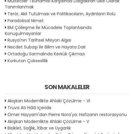
Mülteciler Tsunamisi Karşısında Dalgakıran Ülke Olarak
Tanımlanmak
Terör, Akıl Tutulması ve Politikacıların, Aydınların Rolü
Paradoksal Nimet
BM Çölleşme İle Mücadele Toplantısında
Konuşulmayanlar
Rusya'nın Tarihsel Misyon Algısı
Necdet Subaşı ile Bilim ve Hayata Dair
Ortadoğu Sarmalında Kerkük Çıkmazı
Korkutan Çokseslilik
SON MAKALELER
Akışkan Modernlikte Ahlaki Çözülme - VI
Truva Atı Hâlâ İçeride
Ömer Hayyam'dan Pierre Nora'ya: Hafızanın restorasyonu
Akışkan Modernlikte Ahlaki Çözülme - V
Bisiklet, Sağlık, İtibar ve Uygarlık