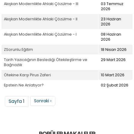
Akışkan Modernlikte Ahlaki Çözülme - III
03 Temmuz
2026
Akışkan Modernlikte Ahlaki Çözülme - II
23 Haziran
2026
Akışkan Modernlikte Ahlaki Çözülme - I
08 Haziran
2026
ZSorunlu Eğitim
18 Nisan 2026
Tarih Yazıcılığının Beslediği Ötekileştirme ve
29 Mart 2026
Bağnazlık
Ötekine Karşı Pirus Zaferi
10 Mart 2026
Epstein Ne Anlatıyor?
02 Şubat 2026
Sayfalama
Sonraki sayfa
Sayfa 1
Sonraki ›
POPÜLER MAKALELER