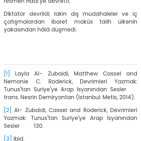
resmen Hadi’ye devretti.
Diktatör devrildi; lakin dış müdahaleler ve iç
çatışmalardan ibaret makûs talih ülkenin
yakasından hâlâ düşmedi.
[1]
Layla Al- Zubaidi, Matthew Cassel and
Nemonie C. Roderick, Devrimleri Yazmak:
Tunus'tan Suriye'ye Arap İsyanından Sesler
trans. Nesrin Demiryontan (Istanbul: Metis, 2014).
[2]
Al- Zubaidi, Cassel and Roderick, Devrimleri
Yazmak: Tunus'tan Suriye'ye Arap İsyanından
Sesler 130.
[3]
Ibid.