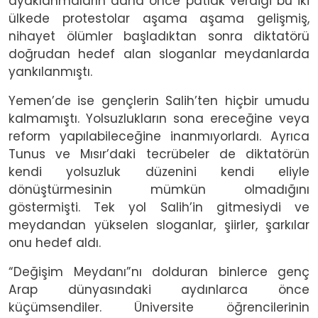
ayaklanmaların daha önce patlak verdiği bu iki
ülkede protestolar aşama aşama gelişmiş,
nihayet ölümler başladıktan sonra diktatörü
doğrudan hedef alan sloganlar meydanlarda
yankılanmıştı.
Yemen’de ise gençlerin Salih’ten hiçbir umudu
kalmamıştı. Yolsuzlukların sona ereceğine veya
reform yapılabileceğine inanmıyorlardı. Ayrıca
Tunus ve Mısır’daki tecrübeler de diktatörün
kendi yolsuzluk düzenini kendi eliyle
dönüştürmesinin mümkün olmadığını
göstermişti. Tek yol Salih’in gitmesiydi ve
meydandan yükselen sloganlar, şiirler, şarkılar
onu hedef aldı.
“Değişim Meydanı”nı dolduran binlerce genç
Arap dünyasındaki aydınlarca önce
küçümsendiler. Üniversite öğrencilerinin