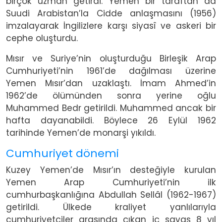
birçok uzman getirdi. Yemen bir taraftan da
Suudi Arabistan’la Cidde anlaşmasını (1956)
imzalayarak İngilizlere karşı siyasî ve askeri bir
cephe oluşturdu.
Mısır ve Suriye’nin oluşturduğu Birleşik Arap
Cumhuriyeti’nin 1961’de dağılması üzerine
Yemen Mısır’dan uzaklaştı. İmam Ahmed’in
1962’de ölümünden sonra yerine oğlu
Muhammed Bedr getirildi. Muhammed ancak bir
hafta dayanabildi. Böylece 26 Eylül 1962
tarihinde Yemen’de monarşi yıkıldı.
Cumhuriyet dönemi
Kuzey Yemen’de Mısır’ın desteğiyle kurulan
Yemen Arap Cumhuriyeti’nin ilk
cumhurbaşkanlığına Abdullah Sellâl (1962-1967)
getirildi. Ülkede kraliyet yanlılarıyla
cumhuriyetçiler arasında çıkan iç savaş 8 yıl