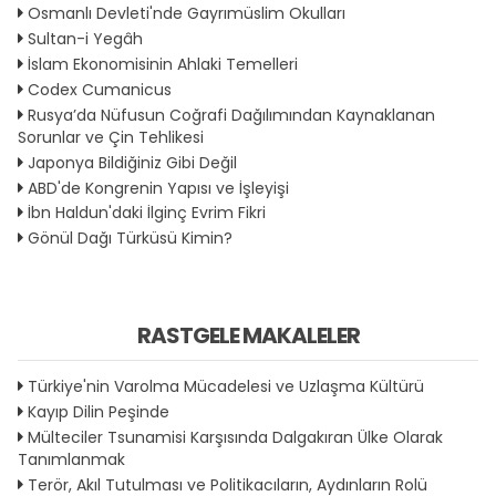
Osmanlı Devleti'nde Gayrımüslim Okulları
Sultan-i Yegâh
İslam Ekonomisinin Ahlaki Temelleri
Codex Cumanicus
Rusya’da Nüfusun Coğrafi Dağılımından Kaynaklanan
Sorunlar ve Çin Tehlikesi
Japonya Bildiğiniz Gibi Değil
ABD'de Kongrenin Yapısı ve İşleyişi
İbn Haldun'daki İlginç Evrim Fikri
Gönül Dağı Türküsü Kimin?
RASTGELE MAKALELER
Türkiye'nin Varolma Mücadelesi ve Uzlaşma Kültürü
Kayıp Dilin Peşinde
Mülteciler Tsunamisi Karşısında Dalgakıran Ülke Olarak
Tanımlanmak
Terör, Akıl Tutulması ve Politikacıların, Aydınların Rolü