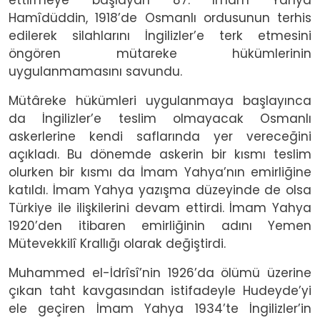
Hamîdüddin, 1918’de Osmanlı ordusunun terhis
edilerek silahlarını İngilizler’e terk etmesini
öngören mütareke hükümlerinin
uygulanmamasını savundu.
Mütâreke hükümleri uygulanmaya başlayınca
da İngilizler’e teslim olmayacak Osmanlı
askerlerine kendi saflarında yer vereceğini
açıkladı. Bu dönemde askerin bir kısmı teslim
olurken bir kısmı da İmam Yahya’nın emirliğine
katıldı. İmam Yahya yazışma düzeyinde de olsa
Türkiye ile ilişkilerini devam ettirdi. İmam Yahya
1920’den itibaren emirliğinin adını Yemen
Mütevekkilî Krallığı olarak değiştirdi.
Muhammed el-İdrîsî’nin 1926’da ölümü üzerine
çıkan taht kavgasından istifadeyle Hudeyde’yi
ele geçiren İmam Yahya 1934’te İngilizler’in