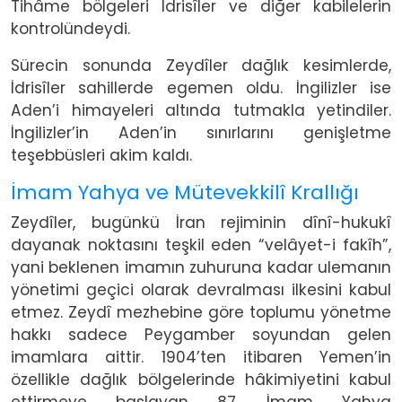
Tihâme bölgeleri İdrisîler ve diğer kabilelerin
kontrolündeydi.
Sürecin sonunda Zeydîler dağlık kesimlerde,
İdrisîler sahillerde egemen oldu. İngilizler ise
Aden’i himayeleri altında tutmakla yetindiler.
İngilizler’in Aden’in sınırlarını genişletme
teşebbüsleri akim kaldı.
İmam Yahya ve Mütevekkilî Krallığı
Zeydîler, bugünkü İran rejiminin dînî-hukukî
dayanak noktasını teşkil eden “velâyet-i fakîh”,
yani beklenen imamın zuhuruna kadar ulemanın
yönetimi geçici olarak devralması ilkesini kabul
etmez. Zeydî mezhebine göre toplumu yönetme
hakkı sadece Peygamber soyundan gelen
imamlara aittir. 1904’ten itibaren Yemen’in
özellikle dağlık bölgelerinde hâkimiyetini kabul
ettirmeye başlayan 87. İmam Yahya