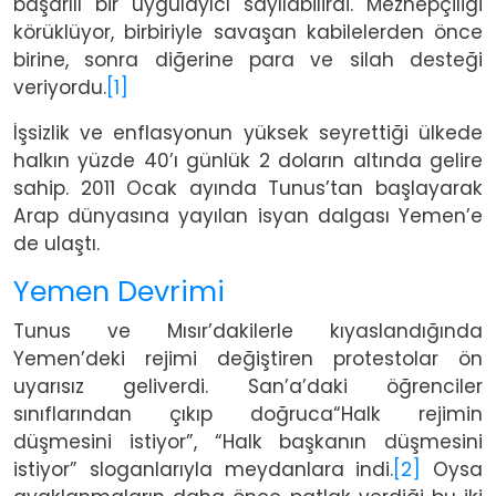
başarılı bir uygulayıcı sayılabilirdi. Mezhepçiliği
körüklüyor, birbiriyle savaşan kabilelerden önce
birine, sonra diğerine para ve silah desteği
veriyordu.
[1]
İşsizlik ve enflasyonun yüksek seyrettiği ülkede
halkın yüzde 40’ı günlük 2 doların altında gelire
sahip. 2011 Ocak ayında Tunus’tan başlayarak
Arap dünyasına yayılan isyan dalgası Yemen’e
de ulaştı.
Yemen Devrimi
Tunus ve Mısır’dakilerle kıyaslandığında
Yemen’deki rejimi değiştiren protestolar ön
uyarısız geliverdi. San’a’daki öğrenciler
sınıflarından çıkıp doğruca“Halk rejimin
düşmesini istiyor”, “Halk başkanın düşmesini
istiyor” sloganlarıyla meydanlara indi.
[2]
Oysa