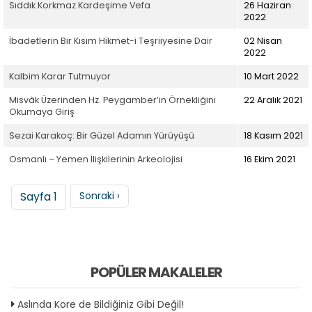
Sıddık Korkmaz Kardeşime Vefa
26 Haziran
2022
İbadetlerin Bir Kısım Hikmet-i Teşriiyesine Dair
02 Nisan
2022
Kalbim Karar Tutmuyor
10 Mart 2022
Misvâk Üzerinden Hz. Peygamber’in Örnekliğini
22 Aralık 2021
Okumaya Giriş
Sezai Karakoç: Bir Güzel Adamın Yürüyüşü
18 Kasım 2021
Osmanlı – Yemen İlişkilerinin Arkeolojisi
16 Ekim 2021
Sayfalama
Sonraki sayfa
Sayfa 1
Sonraki ›
POPÜLER MAKALELER
Aslında Kore de Bildiğiniz Gibi Değil!