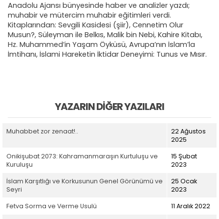
Anadolu Ajansı bünyesinde haber ve analizler yazdı;
muhabir ve mütercim muhabir eğitimleri verdi.
Kitaplarından: Sevgili Kasidesi (şiir), Cennetim Olur
Musun?, Süleyman ile Belkıs, Malik bin Nebi, Kahire Kitabı,
Hz. Muhammed’in Yaşam Öyküsü, Avrupa’nın İslam’la
İmtihanı, İslami Hareketin İktidar Deneyimi: Tunus ve Mısır.
YAZARIN DIĞER YAZILARI
Muhabbet zor zenaat!..
22 Ağustos
2025
Onikişubat 2073: Kahramanmaraşın Kurtuluşu ve
15 Şubat
Kuruluşu
2023
İslam Karşıtlığı ve Korkusunun Genel Görünümü ve
25 Ocak
Seyri
2023
Fetva Sorma ve Verme Usulü
11 Aralık 2022