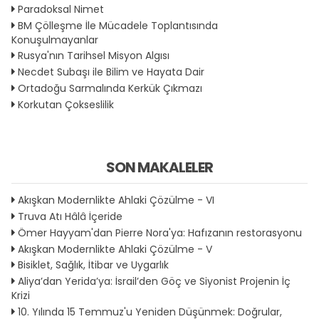
Paradoksal Nimet
BM Çölleşme İle Mücadele Toplantısında
Konuşulmayanlar
Rusya'nın Tarihsel Misyon Algısı
Necdet Subaşı ile Bilim ve Hayata Dair
Ortadoğu Sarmalında Kerkük Çıkmazı
Korkutan Çokseslilik
SON MAKALELER
Akışkan Modernlikte Ahlaki Çözülme - VI
Truva Atı Hâlâ İçeride
Ömer Hayyam'dan Pierre Nora'ya: Hafızanın restorasyonu
Akışkan Modernlikte Ahlaki Çözülme - V
Bisiklet, Sağlık, İtibar ve Uygarlık
Aliya’dan Yerida’ya: İsrail’den Göç ve Siyonist Projenin İç
Krizi
10. Yılında 15 Temmuz'u Yeniden Düşünmek: Doğrular,