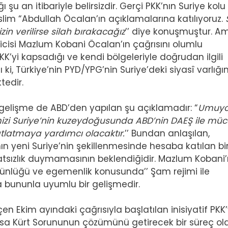
 an itibariyle belirsizdir. Gerçi PKK’nın Suriye kolu
Müslim “Abdullah Öcalan’ın açıklamalarına katılıyoruz.
in verilirse silah bırakacağız
’’ diye konuşmuştur. A
icisi Mazlum Kobani Öcalan’ın çağrısını olumlu
’yi kapsadığı ve kendi bölgeleriyle doğrudan ilgili
i, Türkiye’nin PYD/YPG’nin Suriye’deki siyasî varlığı
tedir.
r gelişme de ABD’den yapılan şu açıklamadır: “
Umuyor
rimizi Suriye’nin kuzeydoğusunda ABD’nin DAEŞ ile mü
tlatmaya yardımcı olacaktır.
’’ Bundan anlaşılan,
ının yeni Suriye’nin şekillenmesinde hesaba katılan bi
atsızlık duymamasının beklendiğidir. Mazlum Kobani’
ünlüğü ve egemenlik konusunda’’ Şam rejimi ile
a bununla uyumlu bir gelişmedir.
eçen Ekim ayındaki çağrısıyla başlatılan inisiyatif PKK
ksa Kürt Sorununun çözümünü getirecek bir süreç ol