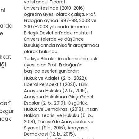
ve İstanbul Ticaret
Üniversitesi'nde (2010-2016)
ni
öğretim üyesi olarak çalıştı. Prof.
Erdoğan ayrıca 1997-98, 2003 ve
ularda
2007-2008 yıllarında Amerika
Birleşik Devletleri’ndeki muhtelif
de
üniversitelerde ve düşünce
kuruluşlarında misafir araştırmacı
olarak bulundu.
ikkat
Türkiye Bilimler Akademisi’nin aslî
iği
üyesi olan Prof. Erdoğan’ın
başlıca eserleri şunlardır:
Hukuk ve Adalet (2. b., 2022),
Liberal Perspektif (2021), Türk
Anayasa Hukuku (2. b., 2019),
Anayasa Hukukuna Giriş: Genel
idarî
Esaslar (2. b., 2019), Özgürlük,
Hukuk ve Demokrasi (2018), İnsan
 özgür
Hakları: Teorisi ve Hukuku (5. b.,
lacak
2018), Türkiye’de Anayasalar ve
Siyaset (9.b., 2016), Anayasal
Demokrasi (12. b., 2015),