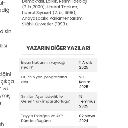
Demokrasi, Laiklik, Resmi İdeoloji
al-
(2. b.,2000); Liberal Toplum,
ediği
Liberal Siyaset (2. b., 1998);
Anayasacılık, Parlamentarizm,
Silâhlı Kuvvetler (1993).
disini
kisi
YAZARIN DIĞER YAZILARI
İnsan haklarının kaynağı
11 Aralık
nedir?
2025
iğini
CHP'nin yeni programına
28
açıkça
dair
Kasım
2025
t ve
iymiş
Sınırları Aşan Liderlik’’le
19
Gelen ’Türk İmparatorluğu’
Temmuz
n
2025
Tayyip Erdoğan Ve AKP:
02 Mayıs
Dünden Bugüne
2024
ah