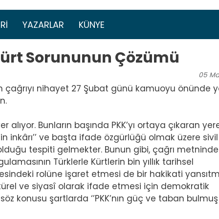
Ana içeriğe atla
menüsü
RI
YAZARLAR
KÜNYE
 Kürt Sorununun Çözümü
05
Ma
n çağrıyı nihayet 27 Şubat günü kamuoyu önünde ya
n.
er alıyor. Bunların başında PKK’yı ortaya çıkaran yere
in inkârı’’ ve başta ifade özgürlüğü olmak üzere sivil
 olduğu tespiti gelmekter. Bunun gibi, çağrı metninde
ulamasının Türklerle Kürtlerin bin yıllık tarihsel
lmesindeki rolüne işaret etmesi de bir hakikati yansıt
ültürel ve siyasî olarak ifade etmesi için demokratik
 söz konusu şartlarda ‘’PKK’nın güç ve taban bulmuş