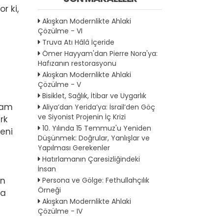
r ki,
Akışkan Modernlikte Ahlaki
Çözülme - VI
Truva Atı Hâlâ İçeride
Ömer Hayyam'dan Pierre Nora'ya:
Hafızanın restorasyonu
Akışkan Modernlikte Ahlaki
Çözülme - V
Bisiklet, Sağlık, İtibar ve Uygarlık
tam
Aliya’dan Yerida’ya: İsrail’den Göç
ve Siyonist Projenin İç Krizi
rk
10. Yılında 15 Temmuz'u Yeniden
yeni
Düşünmek: Doğrular, Yanlışlar ve
Yapılması Gerekenler
Hatırlamanın Çaresizliğindeki
İnsan
an
Persona ve Gölge: Fethullahçılık
Örneği
na
Akışkan Modernlikte Ahlaki
Çözülme - IV