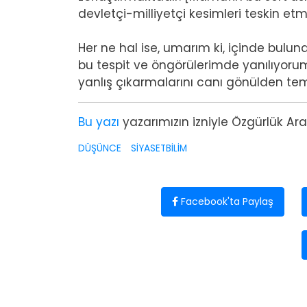
devletçi-milliyetçi kesimleri teskin 
Her ne hal ise, umarım ki, içinde bulu
bu tespit ve öngörülerimde yanılıyorumdu
yanlış çıkarmalarını canı gönülden te
Bu yazı
yazarımızın izniyle Özgürlük Araş
DÜŞÜNCE
SİYASETBİLİM
Facebook'ta Paylaş