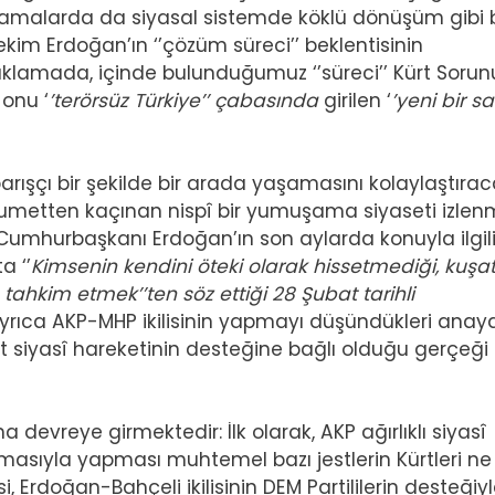
klamalarda da siyasal sistemde köklü dönüşüm gibi b
ekim Erdoğan’ın ‘’çözüm süreci’’ beklentisinin
açıklamada, içinde bulunduğumuz ‘’süreci’’ Kürt Soru
 onu ‘
’terörsüz Türkiye’’ çabasında
girilen ‘
’yeni bir sa
barışçı bir şekilde bir arada yaşamasını kolaylaştıra
umetten kaçınan nispî bir yumuşama siyaseti izlen
m Cumhurbaşkanı Erdoğan’ın son aylarda konuyla ilgil
a ‘’
Kimsenin kendini öteki olarak hissetmediği, kuşat
e tahkim etmek’’ten söz ettiği 28 Şubat tarihli
Ayrıca AKP-MHP ikilisinin yapmayı düşündükleri anay
t siyasî hareketinin desteğine bağlı olduğu gerçeği
a devreye girmektedir: İlk olarak, AKP ağırlıklı siyasî
rlamasıyla yapması muhtemel bazı jestlerin Kürtleri ne
i, Erdoğan-Bahçeli ikilisinin DEM Partililerin desteğiy