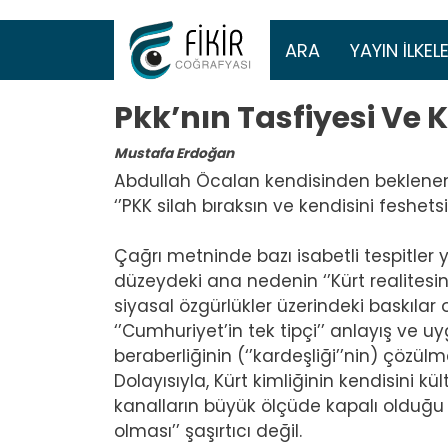
Ana gezinti 
ARA
YAYIN İLKELE
Pkk’nın Tasfiyesi Ve
Mustafa Erdoğan
Abdullah Öcalan kendisinden beklene
‘’PKK silah bıraksın ve kendisini feshetsi
Çağrı metninde bazı isabetli tespitler y
düzeydeki ana nedenin ‘’Kürt realitesin
siyasal özgürlükler üzerindeki baskılar
‘’Cumhuriyet’in tek tipçi’’ anlayış ve uyg
beraberliğinin (‘’kardeşliği’’nin) çözü
Dolayısıyla, Kürt kimliğinin kendisini k
kanalların büyük ölçüde kapalı olduğu
olması’’ şaşırtıcı değil.