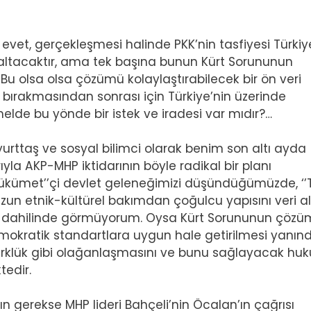
 evet, gerçekleşmesi halinde PKK’nin tasfiyesi Türkiy
zaltacaktır, ama tek başına bunun Kürt Sorununun
Bu olsa olsa çözümü kolaylaştırabilecek bir ön veri
ah bırakmasından sonrası için Türkiye’nin üzerinde
lde bu yönde bir istek ve iradesi var mıdır?…
 yurttaş ve sosyal bilimci olarak benim son altı ayda
yla AKP-MHP iktidarının böyle radikal bir planı
ükümet’’çi devlet geleneğimizi düşündüğümüzde, ‘’
uzun etnik-kültürel bakımdan çoğulcu yapısını veri al
l dahilinde görmüyorum. Oysa Kürt Sorununun çözü
emokratik standartlara uygun hale getirilmesi yanınd
ürklük gibi olağanlaşmasını ve bunu sağlayacak huk
tedir.
 gerekse MHP lideri Bahçeli’nin Öcalan’ın çağrısı