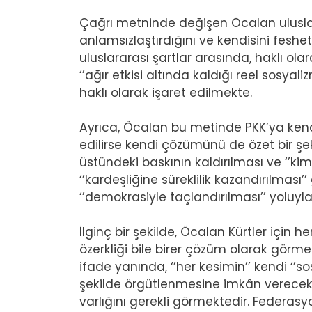
Çağrı metninde değişen Öcalan uluslara
anlamsızlaştırdığını ve kendisini feshe
uluslararası şartlar arasında, haklı olar
‘’ağır etkisi altında kaldığı reel sosy
haklı olarak işaret edilmekte.
Ayrıca, Öcalan bu metinde PKK’ya kendis
edilirse kendi çözümünü de özet bir şek
üstündeki baskının kaldırılması ve ‘’kiml
‘’kardeşliğine süreklilik kazandırılmas
‘’demokrasiyle taçlandırılması’’ yoluyla
İlginç bir şekilde, Öcalan Kürtler için
özerkliği bile birer çözüm olarak görme
ifade yanında, ‘’her kesimin’’ kendi ‘
şekilde örgütlenmesine imkân verecek b
varlığını gerekli görmektedir. Federasy