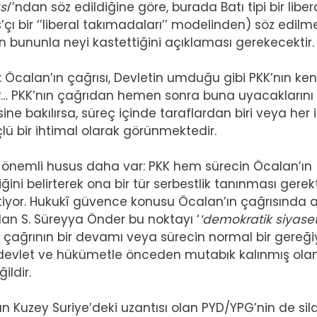
sı
’’ndan söz edildiğine göre, burada Batı tipi bir liber
 bir ‘’liberal takımadaları’’ modelinden) söz edilm
 bununla neyi kastettiğini açıklaması gerekecektir.
: Öcalan’ın çağrısı, Devletin umduğu gibi PKK’nın ken
r?… PKK’nın çağrıdan hemen sonra buna uyacaklarını
ine bakılırsa, süreç içinde taraflardan biri veya her i
ü bir ihtimal olarak görünmektedir.
 önemli husus daha var: PKK hem sürecin Öcalan’ın
ini belirterek ona bir tür serbestlik tanınması gerekt
tiyor. Hukukî güvence konusu Öcalan’ın çağrısında 
an S. Süreyya Önder bu noktayı ‘
’demokratik siyase
e çağrının bir devamı veya sürecin normal bir gereğ
in devlet ve hükümetle önceden mutabık kalınmış ola
ildir.
nın Kuzey Suriye’deki uzantısı olan PYD/YPG’nin de sil