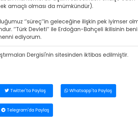
etmek amaçlı olması da mümkündür).
nduğumuz ‘’süreç’’in geleceğine ilişkin pek iyimser o
r. ‘’Türk Devleti’’ ile Erdoğan-Bahçeli ikilisinin beni
menni ediyorum.
tırmaları Dergisi'nin sitesinden iktibas edilmiştir.
Twitter'ta Paylaş
Whatsapp'ta Paylaş
Telegram'da Paylaş