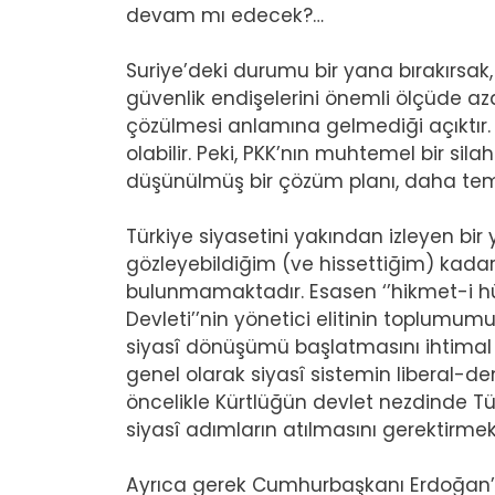
devam mı edecek?…
Suriye’deki durumu bir yana bırakırsak,
güvenlik endişelerini önemli ölçüde a
çözülmesi anlamına gelmediği açıktır. 
olabilir. Peki, PKK’nın muhtemel bir sil
düşünülmüş bir çözüm planı, daha teme
Türkiye siyasetini yakından izleyen bir
gözleyebildiğim (ve hissettiğim) kadarı
bulunmamaktadır. Esasen ‘’hikmet-i h
Devleti’’nin yönetici elitinin toplumum
siyasî dönüşümü başlatmasını ihtima
genel olarak siyasî sistemin liberal-d
öncelikle Kürtlüğün devlet nezdinde T
siyasî adımların atılmasını gerektirmek
Ayrıca gerek Cumhurbaşkanı Erdoğan’ın