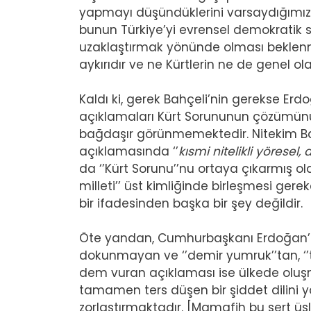
yapmayı düşündüklerini varsaydığımız 
bunun Türkiye’yi evrensel demokratik
uzaklaştırmak yönünde olması beklenme
aykırıdır ve ne Kürtlerin ne de genel o
Kaldı ki, gerek Bahçeli’nin gerekse Erd
açıklamaları Kürt Sorununun çözümünü 
bağdaşır görünmemektedir. Nitekim Bahçel
açıklamasında ‘’
kısmi nitelikli yöresel, d
da ‘’Kürt Sorunu’’nu ortaya çıkarmış olan
milleti’’ üst kimliğinde birleşmesi gere
bir ifadesinden başka bir şey değildir.
Öte yandan, Cumhurbaşkanı Erdoğan’ın b
dokunmayan ve ‘’demir yumruk’’tan, ‘
dem vuran açıklaması ise ülkede oluşm
tamamen ters düşen bir şiddet dilini 
zorlaştırmaktadır. [Mamafih bu sert ü