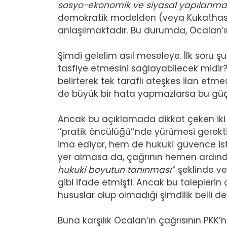
sosyo-ekonomik ve siyasal yapılanma
demokratik modelden (veya Kukathas’çı
anlaşılmaktadır. Bu durumda, Öcalan’ın
Şimdi gelelim asıl meseleye. İlk soru şu
tasfiye etmesini sağlayabilecek midi
belirterek tek taraflı ateşkes ilan etmes
de büyük bir hata yapmazlarsa bu güçl
Ancak bu açıklamada dikkat çeken iki
‘’pratik öncülüğü’’nde yürümesi gerektiğ
ima ediyor, hem de hukukî güvence is
yer almasa da, çağrının hemen ardınd
hukuki boyutun tanınması’
’ şeklinde v
gibi ifade etmişti. Ancak bu talepler
hususlar olup olmadığı şimdilik belli değ
Buna karşılık Öcalan’ın çağrısının PKK’