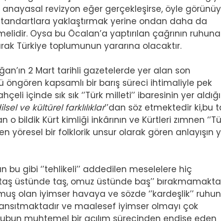
anayasal revizyon eğer gerçekleşirse, öyle görünüyo
 standartlara yaklaştırmak yerine ondan daha da
lidir. Oysa bu Öcalan’a yaptırılan çağrının ruhuna
larak Türkiye toplumunun yararına olacaktır.
oğan’ın 2 Mart tarihli gazetelerde yer alan son
öngören kapsamlı bir barış süreci ihtimaliyle pek
i içinde sık sık ‘’Türk milleti’’ ibaresinin yer aldığı
ilsel ve kültürel farklılıklar
’’dan söz etmektedir ki,bu 
 o bildik Kürt kimliği inkârının ve Kürtleri zımnen ‘’Tü
ken yöresel bir folklorik unsur olarak gören anlayışın 
u gibi ‘’tehlikeli’’ addedilen meselelere hiç
’taş üstünde taş, omuz üstünde baş’’ bırakmamakt
uş olan iyimser havaya ve sözde ‘’kardeşlik’’ ruhu
yansıtmaktadır ve maalesef iyimser olmayı çok
slubun muhtemel bir açılım sürecinden endişe eden