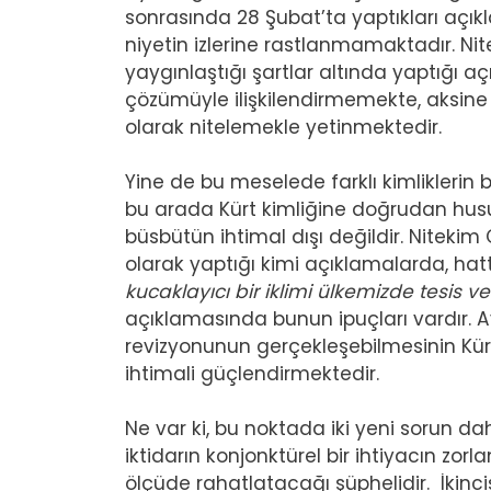
sonrasında 28 Şubat’ta yaptıkları açı
niyetin izlerine rastlanmamaktadır. Nit
yaygınlaştığı şartlar altında yaptığı 
çözümüyle ilişkilendirmemekte, aksine
olarak nitelemekle yetinmektedir.
Yine de bu meselede farklı kimliklerin 
bu arada Kürt kimliğine doğrudan hus
büsbütün ihtimal dışı değildir. Niteki
olarak yaptığı kimi açıklamalarda, hatt
kucaklayıcı bir iklimi ülkemizde tesis v
açıklamasında bunun ipuçları vardır. 
revizyonunun gerçekleşebilmesinin Kür
ihtimali güçlendirmektedir.
Ne var ki, bu noktada iki yeni sorun dah
iktidarın konjonktürel bir ihtiyacın zo
ölçüde rahatlatacağı şüphelidir. İkincis