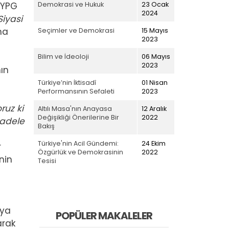
Demokrasi ve Hukuk
23 Ocak
 YPG
2024
Siyasi
ma
Seçimler ve Demokrasi
15 Mayıs
2023
Bilim ve İdeoloji
06 Mayıs
2023
nın
Türkiye’nin İktisadî
01 Nisan
Performansının Sefaleti
2023
uz ki
Altılı Masa'nın Anayasa
12 Aralık
Değişikliği Önerilerine Bir
2022
cadele
Bakış
Türkiye'nin Acil Gündemi:
24 Ekim
r
Özgürlük ve Demokrasinin
2022
nin
Tesisi
’ya
POPÜLER MAKALELER
arak