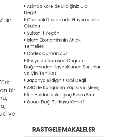
Aslında Kore de Bildiğiniz Gibi
Değil!
e’nin
Osmanlı Devleti'nde Gayrımüslim
Okulları
Sultan-i Yegâh
İslam Ekonomisinin Ahlaki
Temelleri
Codex Cumanicus
Rusya’da Nüfusun Coğrafi
Dağılımından Kaynaklanan Sorunlar
ve Çin Tehlikesi
Japonya Bildiğiniz Gibi Değil
Türk
ABD'de Kongrenin Yapısı ve İşleyişi
an bir
İbn Haldun'daki İlginç Evrim Fikri
mü,
Gönül Dağı Türküsü Kimin?
a,
ukî ve
RASTGELE MAKALELER