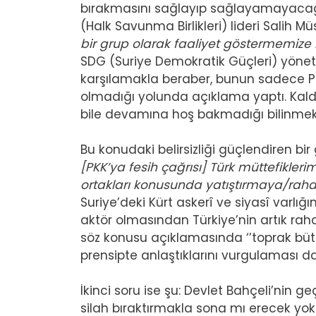
bırakmasını sağlayıp sağlayamayacağı şu
(Halk Savunma Birlikleri) lideri Salih 
bir grup olarak faaliyet göstermemize iz
SDG (Suriye Demokratik Güçleri) yönet
karşılamakla beraber, bunun sadece PKK
olmadığı yolunda açıklama yaptı. Kaldı k
bile devamına hoş bakmadığı bilinmek
Bu konudaki belirsizliği güçlendiren bi
[PKK’ya fesih çağrısı] Türk müttefikle
ortakları konusunda yatıştırmaya/raha
Suriye’deki Kürt askerî ve siyasî varlığ
aktör olmasından Türkiye’nin artık rah
söz konusu açıklamasında ‘’toprak büt
prensipte anlaştıklarını vurgulaması d
İkinci soru ise şu: Devlet Bahçeli’nin g
silah bıraktırmakla sona mı erecek yo