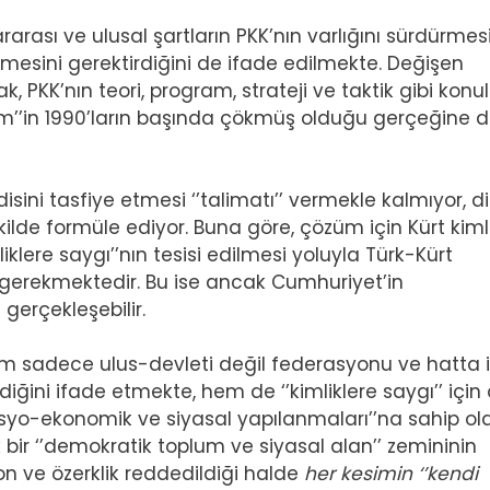
rası ve ulusal şartların PKK’nın varlığını sürdürmesi
tmesini gerektirdiğini de ifade edilmekte. Değişen
ak, PKK’nın teori, program, strateji ve taktik gibi kon
alizm’’in 1990’ların başında çökmüş olduğu gerçeğine 
ini tasfiye etmesi ‘’talimatı’’ vermekle kalmıyor, d
ilde formüle ediyor. Buna göre, çözüm için Kürt kiml
iklere saygı’’nın tesisi edilmesi yoluyla Türk-Kürt
ı’’ gerekmektedir. Bu ise ancak Cumhuriyet’in
 gerçekleşebilir.
 hem sadece ulus-devleti değil federasyonu ve hatta 
diğini ifade etmekte, hem de ‘’kimliklere saygı’’ için
’sosyo-ekonomik ve siyasal yapılanmaları’’na sahip o
ir ‘’demokratik toplum ve siyasal alan’’ zemininin
on ve özerklik reddedildiği halde
her kesimin ‘’kendi