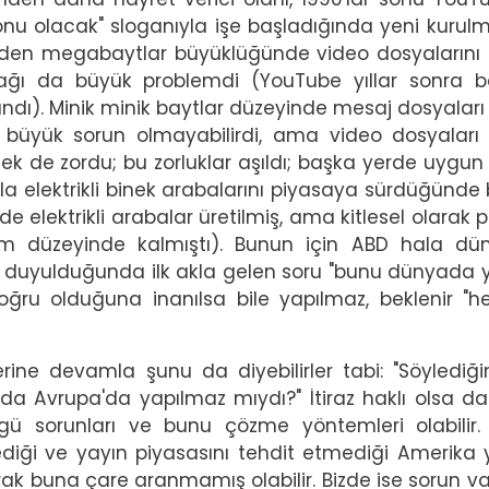
onu olacak" sloganıyla işe başladığında yeni kurulm
tmeden megabaytlar büyüklüğünde video dosyalarını
ağı da büyük problemdi (YouTube yıllar sonra ba
dı). Minik minik baytlar düzeyinde mesaj dosyaları 
 büyük sorun olmayabilirdi, ama video dosyaları
mek de zordu; bu zorluklar aşıldı; başka yerde uygun
a elektrikli binek arabalarını piyasaya sürdüğünde
de elektrikli arabalar üretilmiş, ama kitlesel olarak 
nım düzeyinde kalmıştı). Bunun için ABD hala d
eyler duyulduğunda ilk akla gelen soru "bunu dünyada
doğru olduğuna inanılsa bile yapılmaz, beklenir "he
zlerine devamla şunu da diyebilirler tabi: "Söylediği
a'da Avrupa'da yapılmaz mıydı?" İtiraz haklı olsa d
zgü sorunları ve bunu çözme yöntemleri olabilir.
mediği ve yayın piyasasını tehdit etmediği Amerika
k buna çare aranmamış olabilir. Bizde ise sorun var