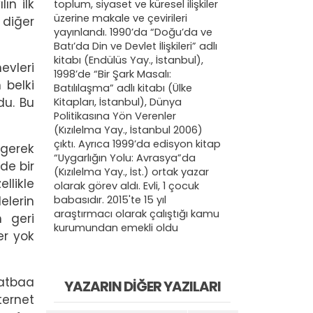
ın ilk
toplum, siyaset ve küresel ilişkiler
üzerine makale ve çevirileri
 diğer
yayınlandı. 1990’da “Doğu’da ve
Batı’da Din ve Devlet İlişkileri” adlı
kitabı (Endülüs Yay., İstanbul),
evleri
1998’de “Bir Şark Masalı:
 belki
Batılılaşma” adlı kitabı (Ülke
du. Bu
Kitapları, İstanbul), Dünya
Politikasına Yön Verenler
(Kızılelma Yay., İstanbul 2006)
çıktı. Ayrıca 1999’da edisyon kitap
 gerek
“Uygarlığın Yolu: Avrasya”da
de bir
(Kızılelma Yay., İst.) ortak yazar
ellikle
olarak görev aldı. Evli, 1 çocuk
babasıdır. 2015'te 15 yıl
elerin
araştırmacı olarak çalıştığı kamu
n geri
kurumundan emekli oldu
er yok
matbaa
YAZARIN DIĞER YAZILARI
ternet