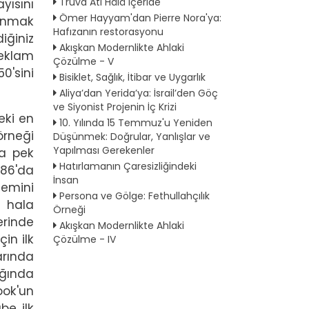
Truva Atı Hâlâ İçeride
yısını
Ömer Hayyam'dan Pierre Nora'ya:
çınmak
Hafızanın restorasyonu
iğiniz
Akışkan Modernlikte Ahlaki
reklam
Çözülme - V
'sini
Bisiklet, Sağlık, İtibar ve Uygarlık
Aliya’dan Yerida’ya: İsrail’den Göç
ve Siyonist Projenin İç Krizi
eki en
10. Yılında 15 Temmuz'u Yeniden
örneği
Düşünmek: Doğrular, Yanlışlar ve
Yapılması Gerekenler
na pek
Hatırlamanın Çaresizliğindeki
986'da
İnsan
temini
Persona ve Gölge: Fethullahçılık
 hala
Örneği
erinde
Akışkan Modernlikte Ahlaki
çin ilk
Çözülme - IV
rında
ığında
ook'un
be ilk