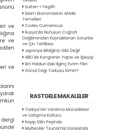
rününü
Sultan-i Yegâh
İslam Ekonomisinin Ahlaki
Temelleri
eri ve
Codex Cumanicus
Rusya’da Nüfusun Coğrafi
lığına
Dağılımından Kaynaklanan Sorunlar
ere ve
ve Çin Tehlikesi
edilen
Japonya Bildiğiniz Gibi Değil
ABD'de Kongrenin Yapısı ve İşleyişi
İbn Haldun'daki İlginç Evrim Fikri
eri ve
Gönül Dağı Türküsü Kimin?
larını
oyarak
RASTGELE MAKALELER
mümkün
Türkiye'nin Varolma Mücadelesi
ve Uzlaşma Kültürü
dergi
Kayıp Dilin Peşinde
ümünde
Mülteciler Tsunamisi Karşısında