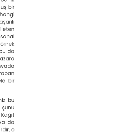
uş bir
 hangi
şarılı
ileten
 sanal
 örnek
 bu da
pazara
ünyada
 yapan
le bir
niz bu
a şunu
 Kağıt
 ya da
dır, o