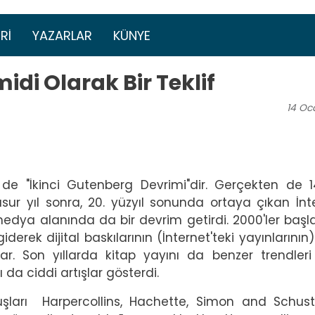
Ana içeriğe atla
menüsü
RI
YAZARLAR
KÜNYE
midi Olarak Bir Teklif
14
Oc
 de "İkinci Gutenberg Devrimi"dir. Gerçekten de 1
ur yıl sonra, 20. yüzyıl sonunda ortaya çıkan İnt
edya alanında da bir devrim getirdi. 2000'ler başl
erek dijital baskılarının (İnternet'teki yayınlarının)
lar. Son yıllarda kitap yayını da benzer trendleri
 da ciddi artışlar gösterdi.
uşları Harpercollins, Hachette, Simon and Schus