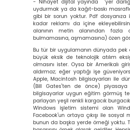
- Nihayet dijital yayında "yer darlı
uydurmak ya da kağıt-baskı masrafl
gibi bir sorun yoktur. Pdf dosyanıza i
kadar reklamı da içine ekleyebilir
alanının metin alanından fazla o
bulmamasına, aşmamasına) özen göste
Bu tür bir uygulamanın dünyada pek ör
büyük eksik de teknolojik atılım eksiğ
olmasını ister. Oysa bir Amerikalı g
aldırmaz; eğer yaptığı işe güveniyors
Apple, Macintosh bilgisayarları ile d
(Bill Gates'ten de önce) piyasay
bilgisayarlar uygun eğitim görmüş te
parlayan yeşil renkli kargacık burgacık 
Windows işletim sistemi olan Wind
Facebook'un ortaya çıkışı ile sosya
bunun da başka yerde örneği yoktu. T
başarısını örnek alarak geldiler. Heps