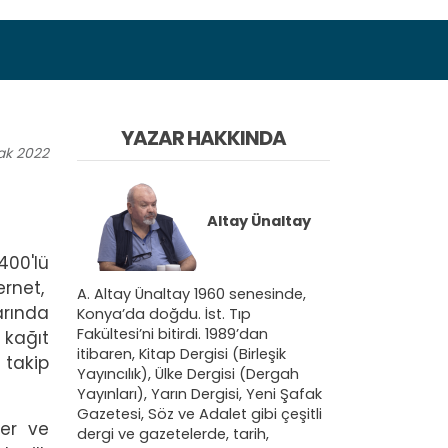
YAZAR HAKKINDA
ak
2022
Altay Ünaltay
400'lü
ernet,
A. Altay Ünaltay 1960 senesinde,
arında
Konya’da doğdu. İst. Tıp
Fakültesi’ni bitirdi. 1989’dan
 kağıt
itibaren, Kitap Dergisi (Birleşik
 takip
Yayıncılık), Ülke Dergisi (Dergah
Yayınları), Yarın Dergisi, Yeni Şafak
Gazetesi, Söz ve Adalet gibi çeşitli
ter ve
dergi ve gazetelerde, tarih,