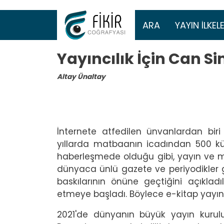
Ana gezinti 
ARA
YAYIN İLKELE
Yayıncılık İçin Can Si
Altay Ünaltay
İnternete atfedilen ünvanlardan biri
yıllarda matbaanın icadından 500 küs
haberleşmede olduğu gibi, yayın ve m
dünyaca ünlü gazete ve periyodikler gid
baskılarının önüne geçtiğini açıkladı
etmeye başladı. Böylece e-kitap yayını
2021'de dünyanın büyük yayın kurul