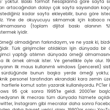
ğı" yoktur. Baskı format hesaplarına göre sayfa sa
arı artacağından dolayı çok sayfa sayısından ka
stediğiniz kadar sayfa ekleyebilir, buna göre isted
siniz. Yine de okuyucuyu sıkmamak için kabaca 
lmamasına (toplam dijital baskı alanının %50
rmek iyidir.
neği olmadığının farkındayım, ve ne yazık ki, bizd
idir. Türk girişimciler atıldıkları işin dünyada bir 
irişimci yaptığı atılımın dünyada örneği olmaması
a ilk örnek olmak ister. Ve genellikle öyle olur. 1
ünyanın ilk maus kullanımlı windows (pencereli) sis
a sürdüğünde bunun başka yerde örneği yoktu;
knik personel tarafından ekrandaki kara zemin üz
harflerle komut satırı yazarak kullanılıyordu. PC'ler i
ows 95 çok sonra 1995'te geldi. 2000'ler başla
l medyanın ilk mecrası tüm dünyada hizmete açıld
witter, İnstagram gibi mecralar daha sonra Faceb
inden daha hayret verici olanı, 1990'lar sonu YouTu