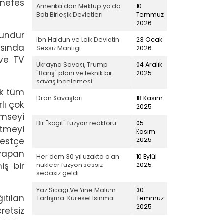
 nefes
Amerika'dan Mektup ya da
10
Batı Birleşik Devletleri
Temmuz
2026
rundur
İbn Haldun ve Laik Devletin
23 Ocak
asında
Sessiz Mantığı
2026
 ve TV
Ukrayna Savaşı, Trump
04 Aralık
"Barış" planı ve teknik bir
2025
savaş incelemesi
ak tüm
Dron Savaşları
18 Kasım
lı çok
2025
imseyi
Bir "kağıt" füzyon reaktörü
05
etmeyi
Kasım
2025
bestçe
yapan
Her dem 30 yıl uzakta olan
10 Eylül
iş bir
nükleer füzyon sessiz
2025
sedasız geldi
Yaz Sıcağı Ve Yine Malum
30
tılan
Tartışma: Küresel Isınma
Temmuz
2025
retsiz