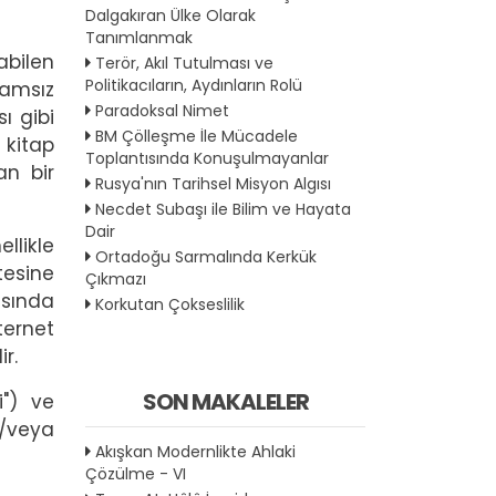
Dalgakıran Ülke Olarak
Tanımlanmak
abilen
Terör, Akıl Tutulması ve
Politikacıların, Aydınların Rolü
lamsız
Paradoksal Nimet
ı gibi
BM Çölleşme İle Mücadele
 kitap
Toplantısında Konuşulmayanlar
an bir
Rusya'nın Tarihsel Misyon Algısı
Necdet Subaşı ile Bilim ve Hayata
Dair
llikle
Ortadoğu Sarmalında Kerkük
tesine
Çıkmazı
masında
Korkutan Çokseslilik
ternet
r.
SON MAKALELER
i") ve
e/veya
Akışkan Modernlikte Ahlaki
Çözülme - VI