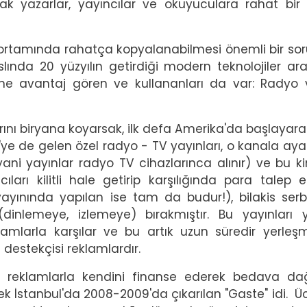
lmak yazarlar, yayıncılar ve okuyuculara rahat bir
t ortamında rahatça kopyalanabilmesi önemli bir so
lında 20 yüzyılın getirdiği modern teknolojiler ar
ine avantaj gören ve kullananları da var: Radyo
rını biryana koyarsak, ilk defa Amerika'da başlayar
ye de gelen özel radyo - TV yayınları, o kanala ayar
ani yayınlar radyo TV cihazlarınca alınır) ve bu k
ıcıları kilitli hale getirip karşılığında para talep 
ayınında yapılan ise tam da budur!), bilakis ser
inlemeye, izlemeye) bırakmıştır. Bu yayınları 
eklamlarla karşılar ve bu artık uzun süredir yerleşm
destekçisi reklamlardır.
reklamlarla kendini finanse ederek bedava dağı
ek İstanbul'da 2008-2009'da çıkarılan "Gaste" idi. Üc