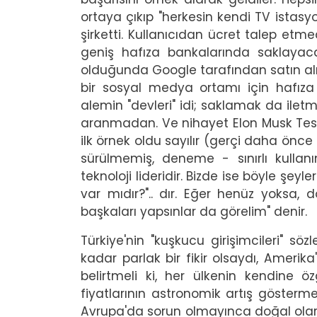
ortaya çıkıp "herkesin kendi TV istasy
şirketti. Kullanıcıdan ücret talep e
geniş hafıza bankalarında saklayac
olduğunda Google tarafından satın alın
bir sosyal medya ortamı için hafıza
alemin "devleri" idi; saklamak da ilet
aranmadan. Ve nihayet Elon Musk Tesl
ilk örnek oldu sayılır (gerçi daha önce 
sürülmemiş, deneme - sınırlı kulla
teknoloji lideridir. Bizde ise böyle ş
var mıdır?".. dır. Eğer henüz yoksa, 
başkaları yapsınlar da görelim" denir.
Türkiye'nin "kuşkucu girişimcileri" sö
kadar parlak bir fikir olsaydı, Amerik
belirtmeli ki, her ülkenin kendine ö
fiyatlarının astronomik artış göster
Avrupa'da sorun olmayınca doğal olara