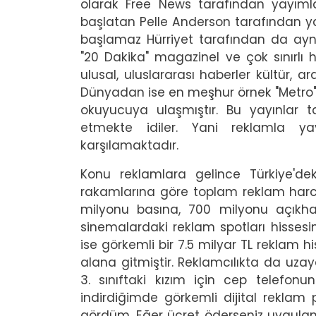
olarak Free News tarafından yayıml
başlatan Pelle Anderson tarafından y
başlamaz Hürriyet tarafından da ayn
"20 Dakika" magazinel ve çok sınırlı
ulusal, uluslararası haberler kültür, a
Dünyadan ise en meşhur örnek "Metro" g
okuyucuya ulaşmıştır. Bu yayınlar 
etmekte idiler. Yani reklamla ya
karşılamaktadır.
Konu reklamlara gelince Türkiye'de
rakamlarına göre toplam reklam harcam
milyonu basına, 700 milyonu açıkha
sinemalardaki reklam spotları hisses
ise görkemli bir 7.5 milyar TL reklam h
alana gitmiştir. Reklamcılıkta da uza
3. sınıftaki kızım için cep telefo
indirdiğimde görkemli dijital rekl
gördüm. Eğer ücret öderseniz uygulama