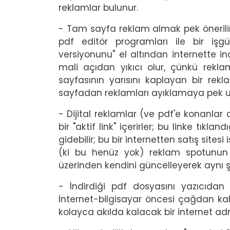
reklamlar bulunur.
- Tam sayfa reklam almak pek önerilir b
pdf editör programları ile bir işg
versiyonunu" el altından internette in
mali açıdan yıkıcı olur, çünkü rekl
sayfasının yarısını kaplayan bir re
sayfadan reklamları ayıklamaya pek 
- Dijital reklamlar (ve pdf'e konanlar 
bir "aktif link" içerirler; bu linke tık
gidebilir; bu bir internetten satış sites
(ki bu henüz yok) reklam spotunun ha
üzerinden kendini güncelleyerek aynı ş
- İndirdiği pdf dosyasını yazıcıda
İnternet-bilgisayar öncesi çağdan kal
kolayca akılda kalacak bir internet adre