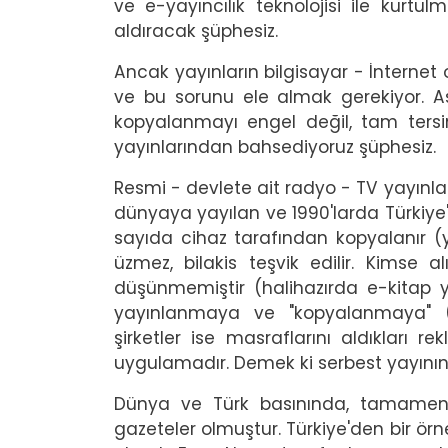
ve e-yayıncılık teknolojisi ile kurtu
aldıracak şüphesiz.
Ancak yayınların bilgisayar - İnterne
ve bu sorunu ele almak gerekiyor. As
kopyalanmayı engel değil, tam ters
yayınlarından bahsediyoruz şüphesiz.
Resmi - devlete ait radyo - TV yayınla
dünyaya yayılan ve 1990'larda Türkiye'
sayıda cihaz tarafından kopyalanır (y
üzmez, bilakis teşvik edilir. Kimse al
düşünmemiştir (halihazırda e-kitap y
yayınlanmaya ve "kopyalanmaya" (d
şirketler ise masraflarını aldıkları r
uygulamadır. Demek ki serbest yayının 
Dünya ve Türk basınında, tamamen 
gazeteler olmuştur. Türkiye'den bir örn