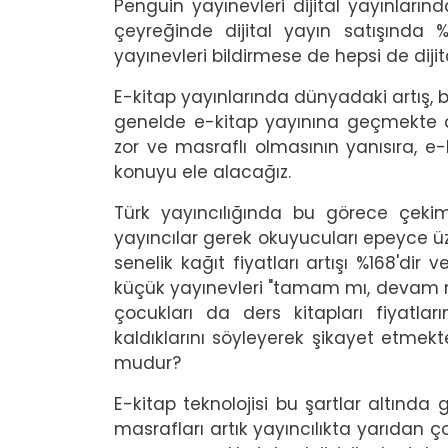
Penguin yayınevleri dijital yayınlarınd
çeyreğinde dijital yayın satışında 
yayınevleri bildirmese de hepsi de dijita
E-kitap yayınlarında dünyadaki artış, bi
genelde e-kitap yayınına geçmekte da
zor ve masraflı olmasının yanısıra, e-
konuyu ele alacağız.
Türk yayıncılığında bu görece çeki
yayıncılar gerek okuyucuları epeyce ü
senelik kağıt fiyatları artışı %168'dir v
küçük yayınevleri "tamam mı, devam mı?
çocukları da ders kitapları fiyatla
kaldıklarını söyleyerek şikayet etmekt
mudur?
E-kitap teknolojisi bu şartlar altında
masrafları artık yayıncılıkta yarıda