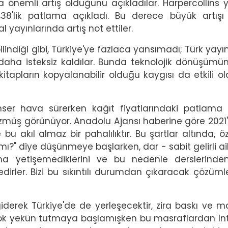
a önemli artış olduğunu açıkladılar. Harpercollins yıl
%38'lik patlama açıkladı. Bu derece büyük artışı
l yayınlarında artış not ettiler.
lindiği gibi, Türkiye'ye fazlaca yansımadı; Türk yayın
ha isteksiz kaldılar. Bunda teknolojik dönüşümün
kitapların kopyalanabilir olduğu kaygısı da etkili ol
mser hava sürerken kağıt fiyatlarındaki patlama
zmüş görünüyor. Anadolu Ajansı haberine göre 2021'
e bu akıl almaz bir pahalılıktır. Bu şartlar altında, öz
" diye düşünmeye başlarken, dar - sabit gelirli ail
rına yetişemediklerini ve bu nedenle derslerinde
edirler. Bizi bu sıkıntılı durumdan çıkaracak çözüml
 giderek Türkiye'de de yerleşecektir, zira baskı ve 
n çok yekün tutmaya başlamışken bu masraflardan İn