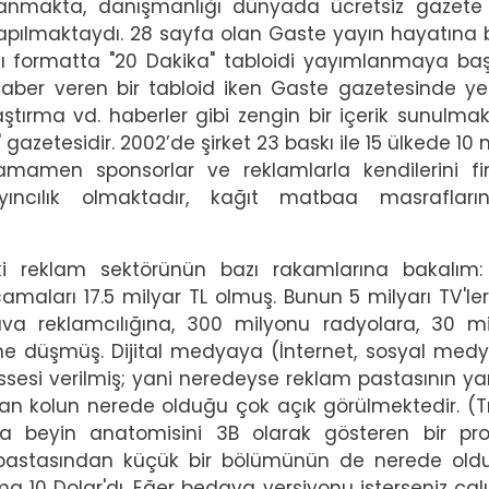
anmakta, danışmanlığı dünyada ücretsiz gazete f
apılmaktaydı. 28 sayfa olan Gaste yayın hayatına 
ı formatta "20 Dakika" tabloidi yayımlanmaya baş
 haber veren bir tabloid iken Gaste gazetesinde ye
raştırma vd. haberler gibi zengin bir içerik sunulmak
azetesidir. 2002’de şirket 23 baskı ile 15 ülkede 10 
tamamen sponsorlar ve reklamlarla kendilerini f
yıncılık olmaktadır, kağıt matbaa masrafları
ki reklam sektörünün bazı rakamlarına bakalım
aları 17.5 milyar TL olmuş. Bunun 5 milyarı TV'ler
va reklamcılığına, 300 milyonu radyolara, 30 m
ine düşmüş. Dijital medyaya (İnternet, sosyal medy
issesi verilmiş; yani neredeyse reklam pastasının yar
yan kolun nerede olduğu çok açık görülmektedir. (T
nuna beyin anatomisini 3B olarak gösteren bir p
am pastasından küçük bir bölümünün de nerede ol
 10 Dolar'dı. Eğer bedava versiyonu isterseniz çalı