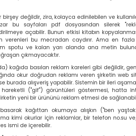
irşey değildir, zira, kolayca edinilebilen ve kullanıl
üzar bu sayfaları pdf dosyasından silerek "rek
dirilmeye açabilir. Bunun etkisi kitabın kopyalanmas
am verenleri bu mecradan caydırır. Ama en fazla
klam spotu ve kalan yarı alanda ana metin bulun
uğraşan çıkmayacaktır.
da) kağıda basılan reklam kareleri gibi değildir, gene
landığında okur doğrudan reklamı veren şirketin web si
i ise burada alışveriş yapabilir. Sistemin bir ileri aşa
reketli ("gif") görüntüleri göstermesi, hatta in
irketin yeni bir ürününü reklam etmesi de sağlanabili
n basarak kağıttan okumaya alışkın ("ben yaştak
ma kimi okurlar için reklamlar, bir telefon no.su v
s ismi de içerebilir.