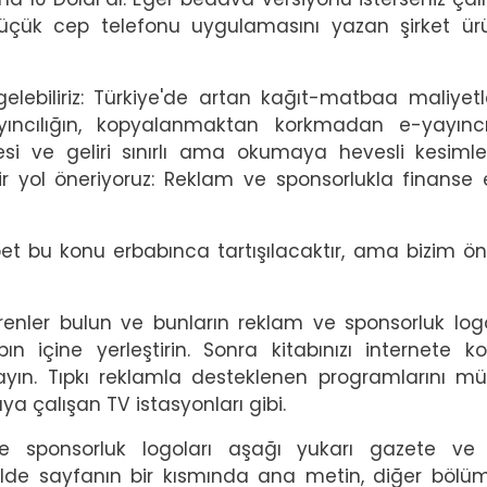
küçük cep telefonu uygulamasını yazan şirket ü
ebiliriz: Türkiye'de artan kağıt-matbaa maliyetl
ayıncılığın, kopyalanmaktan korkmadan e-yayıncı
si ve geliri sınırlı ama okumaya hevesli kesiml
bir yol öneriyoruz: Reklam ve sponsorlukla finanse 
lbet bu konu erbabınca tartışılacaktır, ama bizim ön
renler bulun ve bunların reklam ve sponsorluk logo
ın içine yerleştirin. Sonra kitabınızı internete k
ayın. Tıpkı reklamla desteklenen programlarını 
ya çalışan TV istasyonları gibi.
e sponsorluk logoları aşağı yukarı gazete ve 
elde sayfanın bir kısmında ana metin, diğer böl