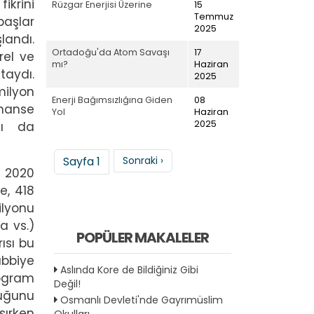
ikrini
Rüzgar Enerjisi Üzerine
15
Temmuz
başlar
2025
landı.
Ortadoğu'da Atom Savaşı
17
rel ve
mı?
Haziran
taydı.
2025
milyon
Enerji Bağımsızlığına Giden
08
inanse
Yol
Haziran
2025
nı da
Sayfalama
Sonraki sayfa
Sayfa 1
Sonraki ›
: 2020
e, 418
ilyonu
a vs.)
POPÜLER MAKALELER
ısı bu
ıbbiye
Aslında Kore de Bildiğiniz Gibi
rogram
Değil!
duğunu
Osmanlı Devleti'nde Gayrımüslim
şırken
Okulları