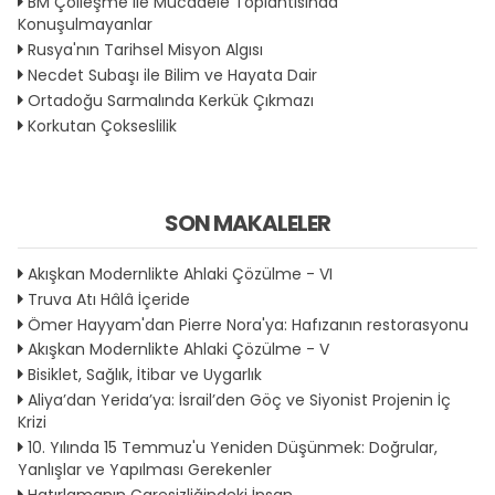
BM Çölleşme İle Mücadele Toplantısında
Konuşulmayanlar
Rusya'nın Tarihsel Misyon Algısı
Necdet Subaşı ile Bilim ve Hayata Dair
Ortadoğu Sarmalında Kerkük Çıkmazı
Korkutan Çokseslilik
SON MAKALELER
Akışkan Modernlikte Ahlaki Çözülme - VI
Truva Atı Hâlâ İçeride
Ömer Hayyam'dan Pierre Nora'ya: Hafızanın restorasyonu
Akışkan Modernlikte Ahlaki Çözülme - V
Bisiklet, Sağlık, İtibar ve Uygarlık
Aliya’dan Yerida’ya: İsrail’den Göç ve Siyonist Projenin İç
Krizi
10. Yılında 15 Temmuz'u Yeniden Düşünmek: Doğrular,
Yanlışlar ve Yapılması Gerekenler