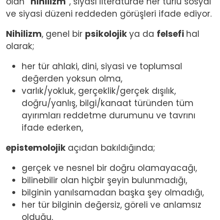
olan “
nihilizm
”, siyasi literatürde her türlü sosyal
ve siyasi düzeni reddeden görüşleri ifade ediyor.
Nihilizm
, genel bir
psikolojik
ya da
felsefi
hal
olarak;
her tür ahlaki, dini, siyasi ve toplumsal
değerden yoksun olma,
varlık/yokluk, gerçeklik/gerçek dışılık,
doğru/yanlış, bilgi/kanaat türünden tüm
ayırımları reddetme durumunu ve tavrını
ifade ederken,
epistemolojik
açıdan bakıldığında;
gerçek ve nesnel bir doğru olamayacağı,
bilinebilir olan hiçbir şeyin bulunmadığı,
bilginin yanılsamadan başka şey olmadığı,
her tür bilginin değersiz, göreli ve anlamsız
olduğu,