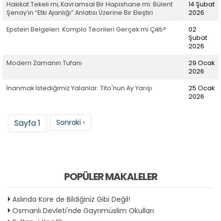
Hakikat Tekeli mi, Kavramsal Bir Hapishane mi: Bülent
14 Şubat
Şenay’ın “Etki Ajanlığı” Anlatısı Üzerine Bir Eleştiri
2026
Epstein Belgeleri: Komplo Teorileri Gerçek mi Çıktı?
02
Şubat
2026
Modern Zamanın Tufanı
29 Ocak
2026
İnanmak İstediğimiz Yalanlar: Tito'nun Ay Yarışı
25 Ocak
2026
Sayfalama
Sonraki sayfa
Sayfa 1
Sonraki ›
POPÜLER MAKALELER
Aslında Kore de Bildiğiniz Gibi Değil!
Osmanlı Devleti'nde Gayrımüslim Okulları