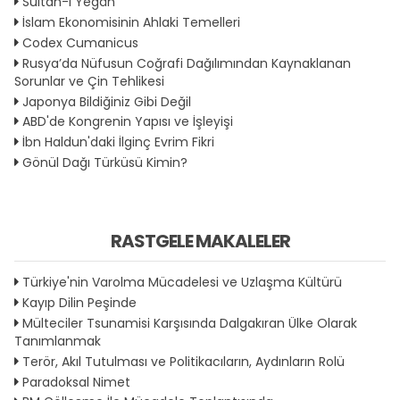
Sultan-i Yegâh
İslam Ekonomisinin Ahlaki Temelleri
Codex Cumanicus
Rusya’da Nüfusun Coğrafi Dağılımından Kaynaklanan
Sorunlar ve Çin Tehlikesi
Japonya Bildiğiniz Gibi Değil
ABD'de Kongrenin Yapısı ve İşleyişi
İbn Haldun'daki İlginç Evrim Fikri
Gönül Dağı Türküsü Kimin?
RASTGELE MAKALELER
Türkiye'nin Varolma Mücadelesi ve Uzlaşma Kültürü
Kayıp Dilin Peşinde
Mülteciler Tsunamisi Karşısında Dalgakıran Ülke Olarak
Tanımlanmak
Terör, Akıl Tutulması ve Politikacıların, Aydınların Rolü
Paradoksal Nimet