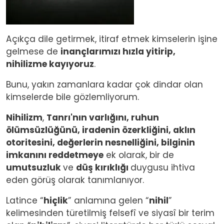
Açıkça dile getirmek, itiraf etmek kimselerin işine
gelmese de
inançlarımızı hızla yitirip,
nihilizme kayıyoruz
.
Bunu, yakın zamanlara kadar çok dindar olan
kimselerde bile gözlemliyorum.
Nihilizm
,
Tanrı'nın varlığını, ruhun
ölümsüzlüğünü, iradenin özerkliğini, aklın
otoritesini, değerlerin nesnelliğini, bilginin
imkanını reddetmeye
ek olarak, bir de
umutsuzluk
ve
düş kırıklığı
duygusu ihtiva
eden görüş olarak tanımlanıyor.
Latince “
hiçlik
” anlamına gelen “
nihil
”
kelimesinden türetilmiş felsefî ve siyasî bir terim