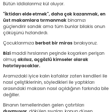
Bütün iddialarımız kül oluyor.
"İktidarı elde etmek", daha çok kazanmak, en
üst makamlara tırmanmak
binamızı
güçlendirir sandık ama tüm bunlar bilakis onun
çöküşünü hızlandırdı.
Çocuklarımıza
berbat bir miras
bırakıyoruz.
Bizi
maddi hırslarının peşinde koşarken perişan
olmuş
akılsız, açgözlü kimseler olarak
hatırlayacaklar.
Aramızdaki iyice kalın kafalılar zaten kendileri ile
nasıl çeliştiklerinin, söyledikleri ile yaptıkları
arasındaki makasın nasıl açıldığının farkında bile
değiller.
Binanın temellerinden gelen çatırtıları
duymuyor
, dökülen sıvaları, kopup düşen