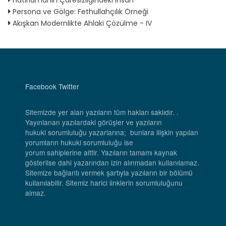
Hatırlamanın Çaresizliğindeki İnsan
Persona ve Gölge: Fethullahçılık Örneği
Akışkan Modernlikte Ahlaki Çözülme - IV
Facebook
Twitter
Sitemizde yer alan yazıların tüm hakları saklıdır. .
Yayınlanan yazılardaki görüşler ve yazıların
hukuki sorumluluğu yazarlarına; bunlara ilişkin yapılan
yorumların hukuki sorumluluğu ise
yorum sahiplerine aittir. Yazıların tamamı kaynak
gösterilse dahi yazarından izin alınmadan kullanılamaz.
Sitemize bağlantı vermek şartıyla yazıların bir bölümü
kullanılabilir. Sitemiz harici linklerin sorumluluğunu
almaz.