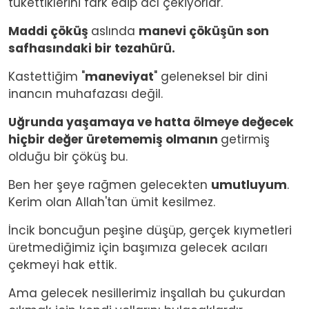
tükettiklerini fark edip acı çekiyorlar.
Maddi çöküş
aslında
manevi çöküşün son
safhasındaki bir tezahürü.
Kastettiğim "
maneviyat
" geleneksel bir dini
inancın muhafazası değil.
Uğrunda yaşamaya ve hatta ölmeye değecek
hiçbir değer üretememiş olmanın
getirmiş
olduğu bir çöküş bu.
Ben her şeye rağmen gelecekten
umutluyum
.
Kerim olan Allah'tan ümit kesilmez.
İncik boncuğun peşine düşüp, gerçek kıymetleri
üretmediğimiz için başımıza gelecek acıları
çekmeyi hak ettik.
Ama gelecek nesillerimiz inşallah bu çukurdan