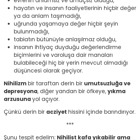
evrenin anlamsız ve amaçsız olduğu,
hayatın ve insanın faaliyetlerinin hiçbir değer
ya da anlam taşımadığı,
uğrunda yaşamaya değer hiçbir şeyin
bulunmadığı,
tabiatın bütünüyle anlaşılmaz olduğu,
insanın ihtiyaç duyduğu değerlendirme
biçimlerini ve varoluşa dair manaları
bulabileceği hiç bir yerin mevcut olmadığı
düşüncesi olarak geçiyor.
Nihilizm
bir taraftan derin bir
umutsuzluğa ve
depresyona
, diğer yandan bir öfkeye,
yıkma
arzusuna
yol açıyor.
Çünkü derin bir
acziyet
hissini içinde barındırıyor.
***
Şunu tespit edelim:
Nihilist kafa yıkabilir ama