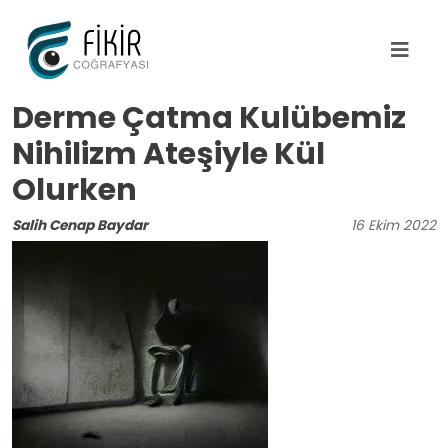
Ana içeriğe atla
Derme Çatma Kulübemiz
Nihilizm Ateşiyle Kül
Olurken
Salih Cenap Baydar
16
Ekim
2022
Image