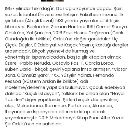
1957 yılında Tekirdağ'ın Gazioğlu köyünde doğdu. Şair,
yazar. İstanbul Üniversitesi İletişim Fakültesi mezunu. İlk
şiir kitabı (Ateşli Kaval) 1981 yılında yayımlandı. Altı şiir
kitabı var. Bunlardan Zaman Haritası, 1991 Cemal Süreya
Ödülü'ne, Yol Şarkıları, 2016 Fazıl Hüsnü Dağlarca (Cenk
Gündoğdu ile birlikte) Ödülü'ne değer görüldüler. Üç
Çiçek, Düşler, E Edebiyat ve Kaçak Yayın çıkarttığı dergiler
arasındadır. Birçok yayınevi de kurmuş ve
yönetmiştir. İspanyolcadan, başta şiir kitapları olmak
üzere -Pablo Neruda, Octavio Paz, F. Garcia Lorca,
Ruben Dario- birçok çeviri yapıtına imza atmıştır. “Victor
Jara, Ölümsüz Şarkı”, “XX. Yüzyılın Yalnızı, Fernando
Pessoa (Rüstem Arslan ile birlikte) adlı
inceleme/derleme yapıtları bulunuyor. Çocuk edebiyatı
dalında “Küçük İstasyon”, folklorik bir anlatı olan “Hayal
Tabirleri” diğer yapıtlarıdır. Şiirleri birçok dile çevrilmiş
olup, Makedonca, Romence, Portekizce, Almanca,
İtalyanca ve İspanyolca dillerinde kitap olarak
yayımlanmıştır. 2015 Makedonya Kitap Fuarı Altın Yüzük
Şiir Ödülü'nün de sahibidir.