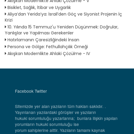
Akışkan Modernlikte Ahlaki Çözülme - V
Bisiklet, Sağlık, İtibar ve Uygarlık
Aliya’dan Yerida’ya: İsrail’den Göç ve Siyonist Projenin İç
Krizi
10. Yılında 15 Temmuz'u Yeniden Düşünmek: Doğrular,
Yanlışlar ve Yapılması Gerekenler
Hatırlamanın Çaresizliğindeki İnsan
Persona ve Gölge: Fethullahçılık Örneği
Akışkan Modernlikte Ahlaki Çözülme - IV
Facebook
Twitter
Sitemizde yer alan yazıların tüm hakları saklıdır. .
Yayınlanan yazılardaki görüşler ve yazıların
hukuki sorumluluğu yazarlarına; bunlara ilişkin yapılan
yorumların hukuki sorumluluğu ise
yorum sahiplerine aittir. Yazıların tamamı kaynak