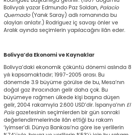
Bolivyalı yazar Edmundo Paz Soldan,
Palacio
Quemado
(Yanık Saray) adlı romanında bu
olayları anlatır.) Rodriguez iç savaşı önler ve
Aralık ayında seçimlerin yapılacağını ilân eder.
Bolivya’da Ekonomi ve Kaynaklar
Bolivya’daki ekonomik çöküntü dönemi aslında 8
yılı kapsamaktadır; 1997-2005 arası. Bu
dönemde 3.9 büyüme görülse de bu, Mesa’nın
doğal gaz ihracından gelir daha çok. Bu
büyümeye rağmen ülkede kişi başına düşen
gelir, 2004 rakamıyla 2.600 USD’dir. İspanya’nın
El
Pais
gazetesinin seçimlerden bir gün sonraki
değerlendirmelerinde ilân ettiği bu rakam
‘iyimser’di. Dünya Bankası’na göre ise yerlilerin
%74’üyle, beyaz ve yerlilerin %53’ü için bu rakam