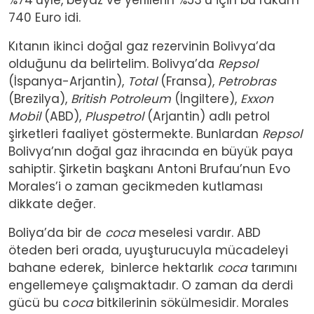
740 Euro idi.
Kıtanın ikinci doğal gaz rezervinin Bolivya’da
olduğunu da belirtelim. Bolivya’da
Repsol
(İspanya-Arjantin),
Total
(Fransa),
Petrobras
(Brezilya),
British Potroleum
(İngiltere),
Exxon
Mobil
(ABD),
Pluspetrol
(Arjantin) adlı petrol
şirketleri faaliyet göstermekte. Bunlardan
Repsol
Bolivya’nın doğal gaz ihracında en büyük paya
sahiptir. Şirketin başkanı Antoni Brufau’nun Evo
Morales’i o zaman gecikmeden kutlaması
dikkate değer.
Boliya’da bir de
coca
meselesi vardır. ABD
öteden beri orada, uyuşturucuyla mücadeleyi
bahane ederek, binlerce hektarlık
coca
tarımını
engellemeye çalışmaktadır. O zaman da derdi
gücü bu c
oca
bitkilerinin sökülmesidir. Morales