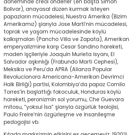
döneminde creol önderler (en başta Simon
Bolivar), anayasal düzen kurmak isteyen
papazların mücadelesi, Nuestra Amerika (Bizim
Amerikamız) şiarıyla Jose Marti’nin mücadelesi,
toprak ve yaşam mücadelesinde köylü
kalkışmaları (Pancho Villa ve Zapata), Amerikan
emperyalizmine karşı Cesar Sandino hareketi,
maden işçileriyle Joaquin Murieta isyanı, El
Salvador aşkınlığı (Frabundo Marti Cephesi),
Meksika ve Peru’da APRA (Alianza Popular
Revolucionora Americana-Amerikan Devrimci
Halk Birliği) partisi, Kolombiya’da papaz Comilo
Torres’in başlattığı fokoculuk, Honduras köylü
hareketi, peronizmin sol yorumu, Che Guevara
mitosu, “yoksul İsa” şiarıyla özgürlük teolojisi,
Paulo Freire’nin özgürleşme ve insanileşme
pedogojisi vb.
Kıtada marksizmin etkisini es geçemeyiz; 1920’li