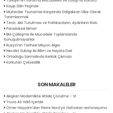
Türkiye'nin Varolma Mücadelesi ve Uzlaşma Kültürü
Kayıp Dilin Peşinde
Mülteciler Tsunamisi Karşısında Dalgakıran Ülke Olarak
Tanımlanmak
Terör, Akıl Tutulması ve Politikacıların, Aydınların Rolü
Paradoksal Nimet
BM Çölleşme İle Mücadele Toplantısında
Konuşulmayanlar
Rusya'nın Tarihsel Misyon Algısı
Necdet Subaşı ile Bilim ve Hayata Dair
Ortadoğu Sarmalında Kerkük Çıkmazı
Korkutan Çokseslilik
SON MAKALELER
Akışkan Modernlikte Ahlaki Çözülme - VI
Truva Atı Hâlâ İçeride
Ömer Hayyam'dan Pierre Nora'ya: Hafızanın restorasyonu