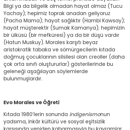
Bilgi ya da bilgelik olmadan hayat olmaz (Tucu
Yachay); hepimiz toprak anadan geliyoruz
(Pacha Mama); hayat sağlıktır (Hambi Kawsay);
hayat müşterektir (Sumak Kamanya); hepimizin
bir ülküsü (bir mefküresi) ya da bir düşü vardır
(Hatun Muskuy). Morales karşıtı beyaz
aristokratik tabaka ve sömürgecilerin kıtada
doğmuş çocuklarının silsilesi olan creoller (daha
çok orta sınıfı oluştururlar) gösterilerinde bu
geleneği aşağılayan söylemlerde
bulunmuşlardır.
Evo Morales ve Öğreti
Kıtada 1980’lerin sonunda
indigenismo
nun
yadsıma, inkâr kültürü ve sosyal eşitsizlik
karşısında yeniden kabarmasıyla bu kavramlar