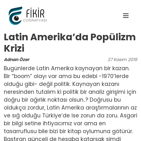
Ana içeriğe atla
Latin Amerika’da Popülizm
Krizi
Adnan Özer
27
Kasım
2019
Bugünlerde Latin Amerika kaynayan bir kazan.
Bir “boom” olayı var ama bu edebi -1970’lerde
olduğu gibi- değil politik. Kaynayan kazanı
neresinden tutalım ki politik bir analiz girişimi için
doğru bir ağırlık noktası olsun..? Doğrusu bu
oldukça zordur, Latin Amerika araştırmalarının az
ve sığ olduğu Türkiye’de ise zorun da zoru. Asgari
bir bilgi setine ihtiyacımız var ama en
tasarruflusu bile bizi bir kitap oylumuna götürür.
Bastıran günceli de hesaba katarsak şimdi