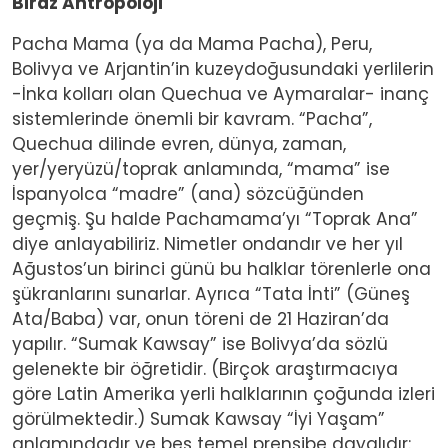
Biraz Antropoloji
Pacha Mama (ya da Mama Pacha), Peru,
Bolivya ve Arjantin’in kuzeydoğusundaki yerlilerin
-İnka kolları olan Quechua ve Aymaralar- inanç
sistemlerinde önemli bir kavram. “Pacha”,
Quechua dilinde evren, dünya, zaman,
yer/yeryüzü/toprak anlamında, “mama” ise
İspanyolca “madre” (ana) sözcüğünden
geçmiş. Şu halde Pachamama’yı “Toprak Ana”
diye anlayabiliriz. Nimetler ondandır ve her yıl
Ağustos’un birinci günü bu halklar törenlerle ona
şükranlarını sunarlar. Ayrıca “Tata İnti” (Güneş
Ata/Baba) var, onun töreni de 21 Haziran’da
yapılır. “Sumak Kawsay” ise Bolivya’da sözlü
gelenekte bir öğretidir. (Birçok araştırmacıya
göre Latin Amerika yerli halklarının çoğunda izleri
görülmektedir.) Sumak Kawsay “İyi Yaşam”
anlamındadır ve beş temel prensibe dayalıdır: