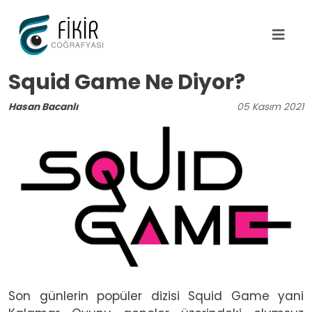
Ana içeriğe atla
Squid Game Ne Diyor?
Hasan Bacanlı
05
Kasım
2021
Image
Son günlerin popüler dizisi Squid Game yani