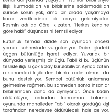
kendi dünyasında yaşayan insanlar birbirleriyle
ilişki kurmadıkları ve birbirlerine saldırmadıkları
sürece sorun yok, ama bir arada yaşamaya
karar verdiklerinde bir araya gelemiyorlar.
Resmin adı da Görelilik zaten. “Herkes kendine
göre haklı” düşüncesini temsil ediyor.
Bütünlük teması dizide son oyundan önceki
yemek sahnesinde vurgulanıyor. Daire içindeki
üçgen bütünlüğe işaret ediyor. Yuvarlak bir
dünyada yerleşmiş bir üçlü. Tabii ki bu üçlünün
teslisle ilişkisi çok kolay kurulabiliyor. Ayrıca zaten
o sahnedeki kişilerden birinin kadın olması da
bunu destekliyor. Sembol bütünlük anlamına
gelmesine rağmen, bu sahneden sonra insanlar
birbirlerinden daha da ayrılıyorlar. Önce kadın
öldürülüyor, ardından kahraman kalamar
oyununda mahalleden “abi” olarak gördüğü kişi
tarafından neredeyse öldürülecek hale geliyor.