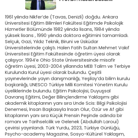
1961 yılında Nikfer’de (Tavas, Denizli) doğdu. Ankara
Üniversitesi Eğitim Bilimleri Fakültesi Eğitimde Psikolojik
Hizmetler Bölümünde 1982 yılında lisans, 1984 yılında
yüksek lisans , 1990 yılında doktora eğitimini tamamladı.
Selçuk, Gazi, Yıldız Teknik, Biruni ve Üsküdar
Üniversitelerinde çalıştı. Halen Fatih Sultan Mehmet Vakıf
Üniversitesi Eğitim Fakültesinde öğretim üyesi olarak
çalışıyor. 1994’e Ohio State Üniversitesinde misafir
öğretim üyesi, 2003-2004 yıllarında MEB Talim ve Terbiye
Kurulunda Kurul üyesi olarak bulundu. Çeşitli
yayınevlerinde yayın danışmanlığı, Yeşilay’da bilim kurulu
başkanlığı, UNESCO Türkiye Milli Komitesi Yönetim Kurulu
üyeliklerinde bulundu. Eğitim Psikolojisi, Duyuşsal
Davranış Eğitimi, Değer Bilinçlendirme Yaklaşımı gibi
akademik kitaplarının yanı sıra Unde Scis: Bilgi Psikolojisi
Denemesi, İnsan Başkasıyla İnsan Olur, Özür ve Af gibi
kitaplarının yanı sıra Küçük Prensin Peşinde adında bir
romanı ve Tarihselcilik ve Gelenek (Abdullah Laroui)
çevirisi yayınlandı. Türk Yurdu, 2023, Türkiye Günlüğü,
Psycho-academy Magazine, Sosyo-Kültürel Yaklaşım,