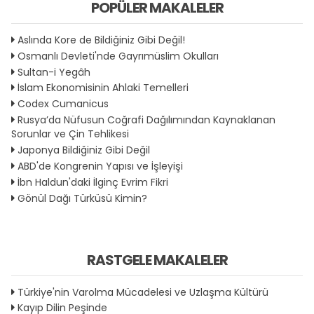
POPÜLER MAKALELER
Aslında Kore de Bildiğiniz Gibi Değil!
Osmanlı Devleti'nde Gayrımüslim Okulları
Sultan-i Yegâh
İslam Ekonomisinin Ahlaki Temelleri
Codex Cumanicus
Rusya’da Nüfusun Coğrafi Dağılımından Kaynaklanan
Sorunlar ve Çin Tehlikesi
Japonya Bildiğiniz Gibi Değil
ABD'de Kongrenin Yapısı ve İşleyişi
İbn Haldun'daki İlginç Evrim Fikri
Gönül Dağı Türküsü Kimin?
RASTGELE MAKALELER
Türkiye'nin Varolma Mücadelesi ve Uzlaşma Kültürü
Kayıp Dilin Peşinde