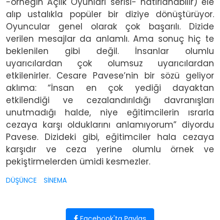
-örneğin Açlık Oyunları serisi- hatırlanabilir) ele
alıp ustalıkla popüler bir diziye dönüştürüyor.
Oyuncular genel olarak çok başarılı. Dizide
verilen mesajlar da anlamlı. Ama sonuç hiç te
beklenilen gibi değil. İnsanlar olumlu
uyarıcılardan çok olumsuz uyarıcılardan
etkilenirler. Cesare Pavese’nin bir sözü geliyor
aklıma: “İnsan en çok yediği dayaktan
etkilendiği ve cezalandırıldığı davranışları
unutmadığı halde, niye eğitimcilerin ısrarla
cezaya karşı olduklarını anlamıyorum” diyordu
Pavese. Dizideki gibi, eğitimciler hala cezaya
karşıdır ve ceza yerine olumlu örnek ve
pekiştirmelerden ümidi kesmezler.
DÜŞÜNCE
SİNEMA
Facebook'ta Paylaş