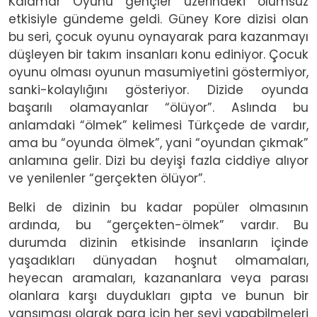
Kalamar Oyunu gençler üzerindeki olumsuz
etkisiyle gündeme geldi. Güney Kore dizisi olan
bu seri, çocuk oyunu oynayarak para kazanmayı
düşleyen bir takım insanları konu ediniyor. Çocuk
oyunu olması oyunun masumiyetini göstermiyor,
sanki-kolaylığını gösteriyor. Dizide oyunda
başarılı olamayanlar “ölüyor”. Aslında bu
anlamdaki “ölmek” kelimesi Türkçede de vardır,
ama bu “oyunda ölmek”, yani “oyundan çıkmak”
anlamına gelir. Dizi bu deyişi fazla ciddiye alıyor
ve yenilenler “gerçekten ölüyor”.
Belki de dizinin bu kadar popüler olmasının
ardında, bu “gerçekten-ölmek” vardır. Bu
durumda dizinin etkisinde insanların içinde
yaşadıkları dünyadan hoşnut olmamaları,
heyecan aramaları, kazananlara veya parası
olanlara karşı duydukları gıpta ve bunun bir
yansıması olarak para için her şeyi yapabilmeleri