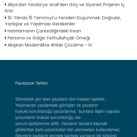
Aliya’dan Yerida’ya: İsrail’den Göç ve Siyonist Projenin İç
Krizi
10. Yılında 15 Temmuz'u Yeniden Düşünmek: Doğrular,
Yanlışlar ve Yapılması Gerekenler
Hatırlamanın Çaresizliğindeki İnsan
Persona ve Gölge: Fethullahçılık Örneği
Akışkan Modernlikte Ahlaki Çözülme - IV
Facebook
Twitter
Sitemizde yer alan yazıların tüm hakları saklıdır. .
Yayınlanan yazılardaki görüşler ve yazıların
hukuki sorumluluğu yazarlarına; bunlara ilişkin yapılan
yorumların hukuki sorumluluğu ise
yorum sahiplerine aittir. Yazıların tamamı kaynak
gösterilse dahi yazarından izin alınmadan kullanılamaz.
Sitemize bağlantı vermek şartıyla yazıların bir bölümü