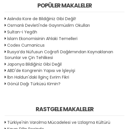
POPÜLER MAKALELER
Aslında Kore de Bildiğiniz Gibi Değil!
Osmanlı Devleti'nde Gayrımüslim Okulları
Sultan-i Yegâh
İslam Ekonomisinin Ahlaki Temelleri
Codex Cumanicus
Rusya’da Nüfusun Coğrafi Dağılımından Kaynaklanan
Sorunlar ve Çin Tehlikesi
Japonya Bildiğiniz Gibi Değil
ABD'de Kongrenin Yapısı ve İşleyişi
İbn Haldun'daki İlginç Evrim Fikri
Gönül Dağı Türküsü Kimin?
RASTGELE MAKALELER
Türkiye'nin Varolma Mücadelesi ve Uzlaşma Kültürü
Kayıp Dilin Peşinde