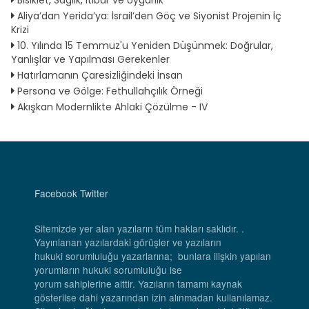
Bisiklet, Sağlık, İtibar ve Uygarlık
Aliya’dan Yerida’ya: İsrail’den Göç ve Siyonist Projenin İç
Krizi
10. Yılında 15 Temmuz'u Yeniden Düşünmek: Doğrular,
Yanlışlar ve Yapılması Gerekenler
Hatırlamanın Çaresizliğindeki İnsan
Persona ve Gölge: Fethullahçılık Örneği
Akışkan Modernlikte Ahlaki Çözülme - IV
Facebook
Twitter
Sitemizde yer alan yazıların tüm hakları saklıdır. .
Yayınlanan yazılardaki görüşler ve yazıların
hukuki sorumluluğu yazarlarına; bunlara ilişkin yapılan
yorumların hukuki sorumluluğu ise
yorum sahiplerine aittir. Yazıların tamamı kaynak
gösterilse dahi yazarından izin alınmadan kullanılamaz.