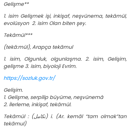
Gelişme**
1. isim Gelişmek işi, inkişaf, neşvünema, tekâmül,
evolüsyon 2. isim Olan biten şey.
Tekâmül***
(tekâ:mül), Arapça tekāmul
1. isim, Olgunluk, olgunlaşma. 2. isim, Gelişim,
gelişme 3. isim, biyoloji Evrim.
https://sozluk.gov.tr/
Gelişim.
1. Gelişme, serpilip büyüme, neşvünemâ
2. İlerleme, inkişaf, tekâmül.
Tekâmül : (ﺗﻜﺎﻣﻞ) i. (Ar. kemāl “tam olmak”tan
tekāmul)