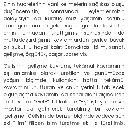
Zihin hücrelerinin yani kelimelerin sağlıksız oluşu
düşüncemizin, sonrasında eylemlerimizin
dolayısıyla da kurduğumuz yaşamın sorunlu
olacağı anlamına gelir. Doğruluğundan kesinlikle
emin olmadan ürettiğimiz sonrasında da
mutlaklaştırdığımız kavramlardan geriye büyük
bir sukut-u hayal kalır: Demokrasi, bilim, sanat,
gelişme, özgürlük, başarı, zafer vb.
Gelişim- gelişme kavramı, tekâmül kavramının
eş anlamlısı olarak üretilen ve günümüzde
yoğun biçimde kullanılan hatta tekâmül
kavramını unutturan ve onun yerini tutabilecek
olgunlaşma kavramını da kendi alanı dışına iten
bir kavram. “Gel-“ fiil köküne “-ş” işteşlik eki ve
mastar eki getirilerek türetilmiş bir kavram
‘gelişme’. Gelişim de benzer biçimde sadece son
eki “-im” fiilden isim türetme eki ile türetilmiş.