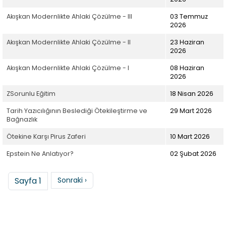
Akışkan Modernlikte Ahlaki Çözülme - III
03 Temmuz
2026
Akışkan Modernlikte Ahlaki Çözülme - II
23 Haziran
2026
Akışkan Modernlikte Ahlaki Çözülme - I
08 Haziran
2026
ZSorunlu Eğitim
18 Nisan 2026
Tarih Yazıcılığının Beslediği Ötekileştirme ve
29 Mart 2026
Bağnazlık
Ötekine Karşı Pirus Zaferi
10 Mart 2026
Epstein Ne Anlatıyor?
02 Şubat 2026
Sayfalama
Sonraki sayfa
Sayfa 1
Sonraki ›