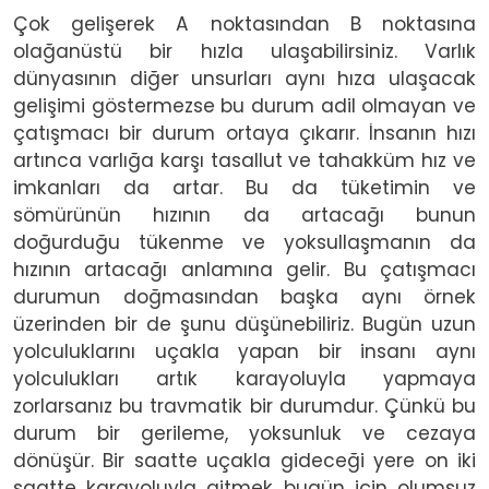
Çok gelişerek A noktasından B noktasına
olağanüstü bir hızla ulaşabilirsiniz. Varlık
dünyasının diğer unsurları aynı hıza ulaşacak
gelişimi göstermezse bu durum adil olmayan ve
çatışmacı bir durum ortaya çıkarır. İnsanın hızı
artınca varlığa karşı tasallut ve tahakküm hız ve
imkanları da artar. Bu da tüketimin ve
sömürünün hızının da artacağı bunun
doğurduğu tükenme ve yoksullaşmanın da
hızının artacağı anlamına gelir. Bu çatışmacı
durumun doğmasından başka aynı örnek
üzerinden bir de şunu düşünebiliriz. Bugün uzun
yolculuklarını uçakla yapan bir insanı aynı
yolculukları artık karayoluyla yapmaya
zorlarsanız bu travmatik bir durumdur. Çünkü bu
durum bir gerileme, yoksunluk ve cezaya
dönüşür. Bir saatte uçakla gideceği yere on iki
saatte karayoluyla gitmek bugün için olumsuz