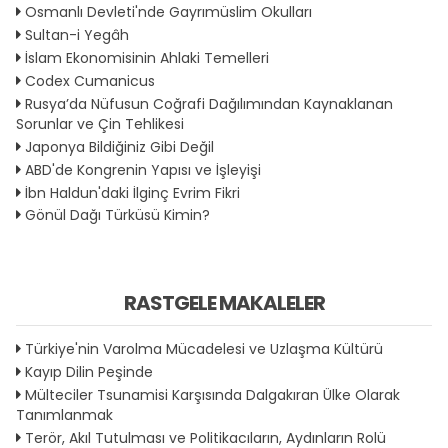
Osmanlı Devleti'nde Gayrımüslim Okulları
Sultan-i Yegâh
İslam Ekonomisinin Ahlaki Temelleri
Codex Cumanicus
Rusya’da Nüfusun Coğrafi Dağılımından Kaynaklanan
Sorunlar ve Çin Tehlikesi
Japonya Bildiğiniz Gibi Değil
ABD'de Kongrenin Yapısı ve İşleyişi
İbn Haldun'daki İlginç Evrim Fikri
Gönül Dağı Türküsü Kimin?
RASTGELE MAKALELER
Türkiye'nin Varolma Mücadelesi ve Uzlaşma Kültürü
Kayıp Dilin Peşinde
Mülteciler Tsunamisi Karşısında Dalgakıran Ülke Olarak
Tanımlanmak
Terör, Akıl Tutulması ve Politikacıların, Aydınların Rolü