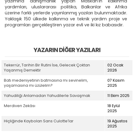
yazımına danışmanlık yapan Maskan’ın kalkınma
yardımları, uluslararası politika, Balkanlar ve Afrika
üzerine farklı yerlerde yayınlanmış yazıları bulunmaktadır.
Yaklaşık 150 ülkede kalkınma ve teknik yardım proje ve
programları gerçekleştiren yazar evli ve iki kız babasıdır.
YAZARIN DIĞER YAZILARI
Tekerrür, Tarihin Bir Rutini İse, Gelecek Çoktan
02 Ocak
Yaşanmış Demektir
2026
Batı medeniyetinin batmasına mı sevinelim,
07 Kasım
yaşamasına mı üzülelim?
2025
Yahudiliği Anlamadan Yahudilerle Savaşmak
11 Ekim 2025
Merdiven Zekâsı
18 Eylül
2025
Hiçliğinde Kaybolan Sans Culotte’lar
19 Ağustos
2025