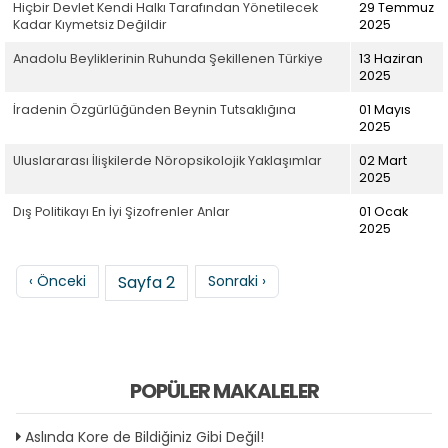
Hiçbir Devlet Kendi Halkı Tarafından Yönetilecek
29 Temmuz
Kadar Kıymetsiz Değildir
2025
Anadolu Beyliklerinin Ruhunda Şekillenen Türkiye
13 Haziran
2025
İradenin Özgürlüğünden Beynin Tutsaklığına
01 Mayıs
2025
Uluslararası İlişkilerde Nöropsikolojik Yaklaşımlar
02 Mart
2025
Dış Politikayı En İyi Şizofrenler Anlar
01 Ocak
2025
Sayfalama
Önceki sayfa
Sonraki sayfa
‹ Önceki
Sayfa 2
Sonraki ›
POPÜLER MAKALELER
Aslında Kore de Bildiğiniz Gibi Değil!