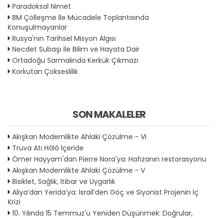
Paradoksal Nimet
BM Çölleşme İle Mücadele Toplantısında
Konuşulmayanlar
Rusya'nın Tarihsel Misyon Algısı
Necdet Subaşı ile Bilim ve Hayata Dair
Ortadoğu Sarmalında Kerkük Çıkmazı
Korkutan Çokseslilik
SON MAKALELER
Akışkan Modernlikte Ahlaki Çözülme - VI
Truva Atı Hâlâ İçeride
Ömer Hayyam'dan Pierre Nora'ya: Hafızanın restorasyonu
Akışkan Modernlikte Ahlaki Çözülme - V
Bisiklet, Sağlık, İtibar ve Uygarlık
Aliya’dan Yerida’ya: İsrail’den Göç ve Siyonist Projenin İç
Krizi
10. Yılında 15 Temmuz'u Yeniden Düşünmek: Doğrular,