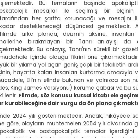
işlemektedir. Bu temaların başında apokalipt
eskatolojik mesajlar ile seçilmiş bir elçinin
tarafından her şartta korunacağı ve mesajını i
kadar destekleneceği düşüncesi gelmektedir. A
filmde arka planda, deizmin aksine, insanları
hallerine bırakmayan bir Tanrı anlayışı da d
çekmektedir. Bu anlayış, Tanrı'nın sürekli bir göze
müdahale içinde olduğu fikrini öne çıkarmaktadır.
yük bir yıkıma yol açan geniş çaplı bir felaketin ard
kişinin, hayatta kalan insanları kurtarma amacıyla v
cadele, Eli’nin elinde bulunan ve yalnızca son n
addes, King James Versiyonu) koruma çabası ve bu s
illenir.
Filmde, söz konusu kutsal kitabı ele geçire
dar kurabileceğine dair vurgu da ön plana çıkmakt
imde 2024 yılı gösterilmektedir. Ancak, hikâyede s
ine göre, olayların muhtemelen 2054 yılı civarında g
okaliptik ve postapokaliptik temalar içerdiğini 