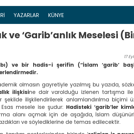
Ana içeriğe atla
menüsü
RI
YAZARLAR
KÜNYE
uk ve ‘Garib’anlık Meselesi (Bi
17
Eyl
abı) ve bir hadis-i şerifin (“İslam ‘garib’ baş
erlendirmedir.
demik olmasın gayretiyle yazılmış bu yazıda, söz
ık ilişkisi
ne dair varolduğu izlenen tartışma il
r şekilde ilişkilendirilerek anlamlandırılma biçimi ü
r. Esas mesele ise şudur:
Hadisteki ‘garib’ler kiml
ma alanı açmak için de aşağıda, İslam düşünürl
azdıkları ve söylediklerine de temas edilecektir.