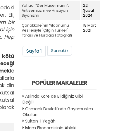
Yahudi “Der Muselmann”,
22
yodaki
Antisemitizm ve Hristiyan
Şubat
. Eli,
Siyonizmi
2024
am bir
Çanakkale'nin Yıldönümü
18 Mart
ol için
Vesilesiyle 'Çılgın Türkler'
2021
İftirası ve Hurdacı Fotoğrafı
z. Hep
Sayfalama
Sonraki sayfa
Sayfa 1
Sonraki ›
n kötü
eceği
rmek
le
llarla
POPÜLER MAKALELER
ok din
kutsal
Aslında Kore de Bildiğiniz Gibi
kutsal
Değil!
olarak
Osmanlı Devleti'nde Gayrımüslim
Okulları
Sultan-i Yegâh
İslam Ekonomisinin Ahlaki