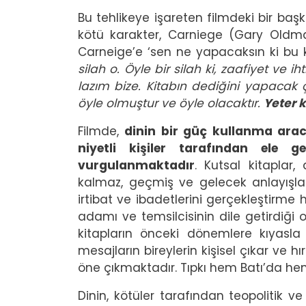
Bu tehlikeye işareten filmdeki bir baş
kötü karakter, Carniege (Gary Oldman
Carneige’e ‘sen ne yapacaksın ki bu ki
silah o. Öyle bir silah ki, zaafiyet ve iht
lazım bize. Kitabın dediğini yapacak ç
öyle olmuştur ve öyle olacaktır.
Yeter k
Filmde,
dinin bir güç kullanma aracı
niyetli kişiler tarafından ele g
vurgulanmaktadır
. Kutsal kitaplar,
kalmaz, geçmiş ve gelecek anlayışların
irtibat ve ibadetlerini gerçekleştirm
adamı ve temsilcisinin dile getirdiği o
kitapların önceki dönemlere kıyasla
mesajların bireylerin kişisel çıkar ve 
öne çıkmaktadır. Tıpkı hem Batı’da h
Dinin, kötüler tarafından teopolitik ve