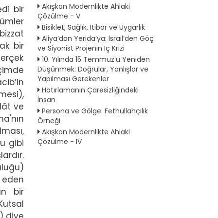
Akışkan Modernlikte Ahlaki
di bir
Çözülme - V
lümler
Bisiklet, Sağlık, İtibar ve Uygarlık
bizzat
Aliya’dan Yerida’ya: İsrail’den Göç
ak bir
ve Siyonist Projenin İç Krizi
gerçek
10. Yılında 15 Temmuz'u Yeniden
Düşünmek: Doğrular, Yanlışlar ve
içimde
Yapılması Gerekenler
cib’in
Hatırlamanın Çaresizliğindeki
mesi),
İnsan
dât ve
Persona ve Gölge: Fethullahçılık
na'nın
Örneği
lması,
Akışkan Modernlikte Ahlaki
Çözülme - IV
u gibi
ardır.
luğu)
e eden
ün bir
Kutsal
) diye