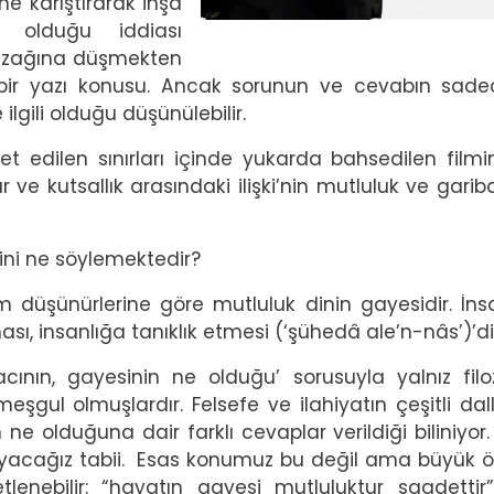
ne karıştırarak inşa
ık olduğu iddiası
 tuzağına düşmekten
 bir yazı konusu. Ancak sorunun ve cevabın sade
lgili olduğu düşünülebilir.
ret edilen sınırları içinde yukarda bahsedilen film
e kutsallık arasındaki ilişki’nin mutluluk ve gariba
m dini ne söylemektedir?
m düşünürlerine göre mutluluk dinin gayesidir. İns
, insanlığa tanıklık etmesi (‘şühedâ ale’n-nâs’)’di
nın, gayesinin ne olduğu’ sorusuyla yalnız filoz
meşgul olmuşlardır. Felsefe ve ilahiyatın çeşitli dall
ne olduğuna dair farklı cevaplar verildiği biliniyor.
şmayacağız tabii. Esas konumuz bu değil ama büyük 
tlenebilir: “hayatın gayesi mutluluktur saadetti