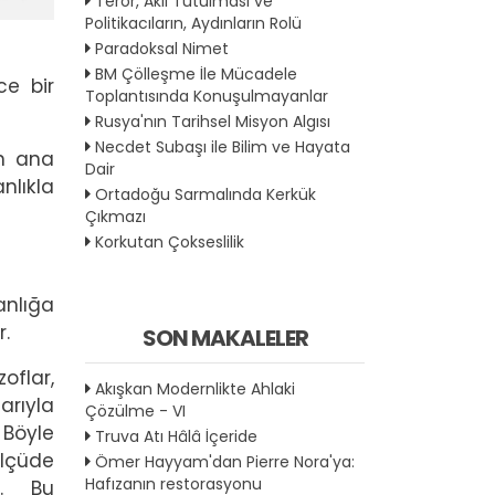
Terör, Akıl Tutulması ve
Politikacıların, Aydınların Rolü
Paradoksal Nimet
BM Çölleşme İle Mücadele
ce bir
Toplantısında Konuşulmayanlar
Rusya'nın Tarihsel Misyon Algısı
Necdet Subaşı ile Bilim ve Hayata
in ana
Dair
nlıkla
Ortadoğu Sarmalında Kerkük
Çıkmazı
Korkutan Çokseslilik
anlığa
r.
SON MAKALELER
oflar,
Akışkan Modernlikte Ahlaki
arıyla
Çözülme - VI
 Böyle
Truva Atı Hâlâ İçeride
ölçüde
Ömer Hayyam'dan Pierre Nora'ya:
Hafızanın restorasyonu
r”. Bu