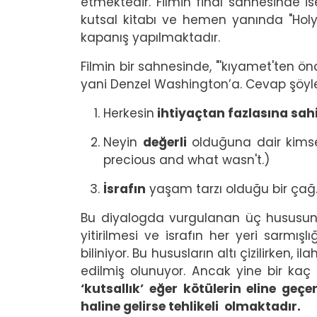
etmektedir. Filmin final sahnesinde is
kutsal kitabı ve hemen yanında "Holy
kapanış yapılmaktadır.
Filmin bir sahnesinde, "'kıyamet'ten ö
yani Denzel Washington’a. Cevap şöyle
Herkesin
ihtiyaçtan fazlasına sahi
Neyin
değerli
olduğuna dair kimse
precious and what wasn't.)
İsrafın
yaşam tarzı olduğu bir çağ.
Bu diyalogda vurgulanan üç hususun d
yitirilmesi ve israfın her yeri sarmı
biliniyor. Bu hususların altı çizilirken, 
edilmiş olunuyor. Ancak yine bir kaç
‘kutsallık’ eğer kötülerin eline geçe
haline gelirse tehlikeli olmaktadır.