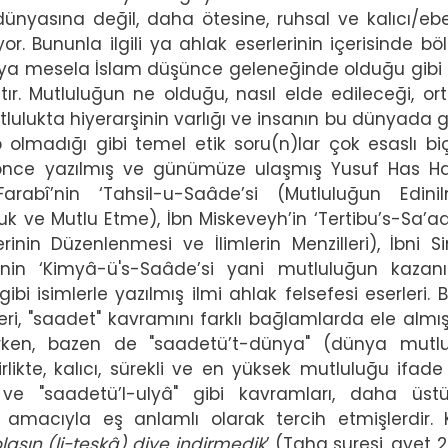
dünyasına değil, daha ötesine, ruhsal ve kalıcı/ebe
or. Bununla ilgili ya ahlak eserlerinin içerisinde bö
veya mesela İslam düşünce geleneğinde olduğu gibi 
ır. Mutluluğun ne olduğu, nasıl elde edileceği, ort
tlulukta hiyerarşinin varlığı ve insanın bu dünyada 
lmadığı gibi temel etik soru(n)lar çok esaslı b
ne önce yazılmış ve günümüze ulaşmış Yusuf Has Ha
Farabî’nin ‘Tahsil-u-Saâde’si (Mutluluğun Edinil
uluk ve Mutlu Etme), İbn Miskeveyh’in ‘Tertibu’s-Sa’a
inin Düzenlenmesi ve İlimlerin Menzilleri), İbni Si
i'nin ‘Kimyâ-ü's-Saâde’si yani mutluluğun kazanı
bi isimlerle yazılmış ilmi ahlak felsefesi eserleri. B
leri, "saadet" kavramını farklı bağlamlarda ele almışl
ırken, bazen de "saadetü’t-dünya" (dünya mutlu
rlikte, kalıcı, sürekli ve en yüksek mutluluğu ifad
" ve "saadetü’l-ulyâ" gibi kavramları, daha üst
 amacıyla eş anlamlı olarak tercih etmişlerdir. 
lasın (li-teşkâ) diye indirmedik
’ (Taha suresi, ayet 2