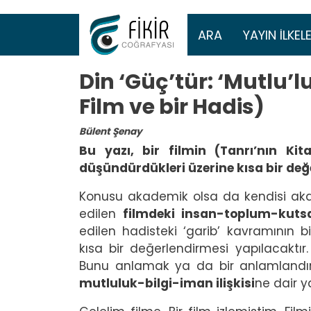
Ana gezinti 
ARA
YAYIN İLKELE
Din ‘Güç’tür: ‘Mutlu’l
Film ve bir Hadis)
Bülent Şenay
Bu yazı, bir filmin (Tanrı’nın Kit
düşündürdükleri üzerine kısa bir değ
Konusu akademik olsa da kendisi aka
edilen
filmdeki insan-toplum-kutsall
edilen hadisteki ‘garib’ kavramının bi
kısa bir değerlendirmesi yapılacaktı
Bunu anlamak ya da bir anlamlandır
mutluluk-bilgi-iman ilişkisi
ne dair y