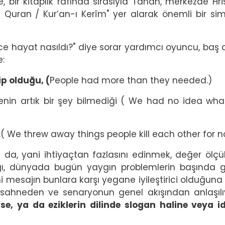
e, bir kitaplık rafında sırasıyla Tanah, merkezde Hri
 Quran / Kur’an-ı Kerîm" yer alarak önemli bir si
nce hayat nasıldı?" diye sorar yardımcı oyuncu, baş 
:
p olduğu, (
People had more than they needed.)
nin artık bir şey bilmediği ( We had no idea wh
( We threw away things people kill each other for 
a, yani ihtiyaçtan fazlasını edinmek, değer ölçül
şlığı, dünyada bugün yaygın problemlerin başında g
ilahi mesajın bunlara karşı yegane iyileştirici olduğuna
 sahneden ve senaryonun genel akışından anlaşılıy
rse, ya da eziklerin dilinde slogan haline veya id