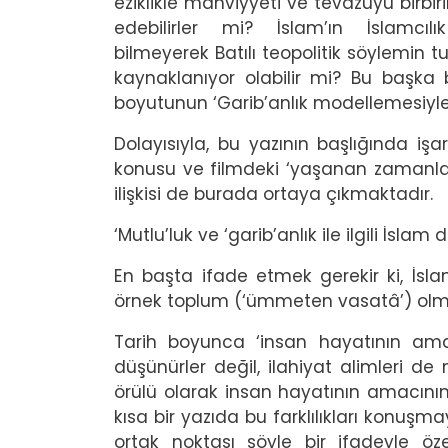
eziklikle mahviyyeti ve tevazuyu birbiri
edebilirler mi? İslam’ın İslamcıl
bilmeyerek Batılı teopolitik söylemin
kaynaklanıyor olabilir mi? Bu başka
boyutunun ‘Garib’anlık modellemesiyle i
Dolayısıyla, bu yazının başlığında işa
konusu ve filmdeki ‘yaşanan zamanlar v
ilişkisi de burada ortaya çıkmaktadır.
‘Mutlu’luk ve ‘garib’anlık ile ilgili İsla
En başta ifade etmek gerekir ki, İsla
örnek toplum (‘ümmeten vasatâ’) olması
Tarih boyunca ‘insan hayatının amacı
düşünürler değil, ilahiyat alimleri de 
örülü olarak insan hayatının amacının 
kısa bir yazıda bu farklılıkları konu
ortak noktası şöyle bir ifadeyle öze