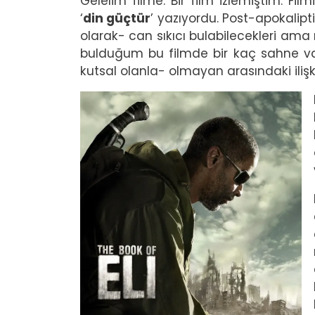
Gelelim filme. Bir film izlemiştim. Fil
‘
din güçtür
’ yazıyordu. Post-apokaliptik
olarak- can sıkıcı bulabilecekleri ama
bulduğum bu filmde bir kaç sahne var
kutsal olanla- olmayan arasındaki ilişk
Image