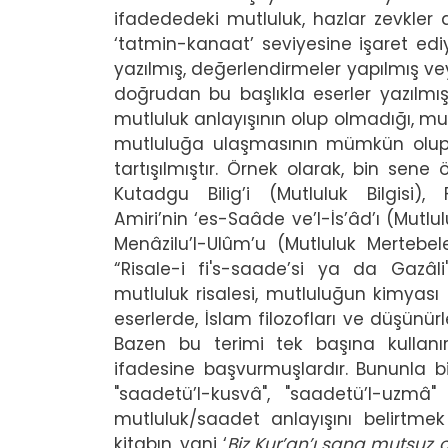
ifadededeki mutluluk, hazlar zevkler 
‘tatmin-kanaat’ seviyesine işaret ediy
yazılmış, değerlendirmeler yapılmış 
doğrudan bu başlıkla eserler yazılmışt
mutluluk anlayışının olup olmadığı, mu
mutluluğa ulaşmasının mümkün olup o
tartışılmıştır. Örnek olarak, bin se
Kutadgu Bilig’i (Mutluluk Bilgisi), 
Amiri’nin ‘es-Saâde ve’l-İs’âd’ı (Mutl
Menâzilu’l-Ulûm’u (Mutluluk Mertebeler
“Risale-i fi's-saade’si ya da Gazâl
mutluluk risalesi, mutluluğun kimyası gi
eserlerde, İslam filozofları ve düşünür
Bazen bu terimi tek başına kullan
ifadesine başvurmuşlardır. Bununla bi
"saadetü’l-kusvâ", "saadetü’l-uzmâ
mutluluk/saadet anlayışını belirtmek
kitabın, yani ‘
Biz Kur’an’ı sana mutsuz o