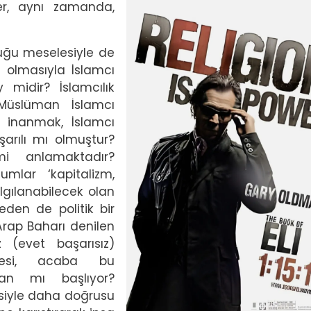
ler, aynı zamanda,
duğu meselesiyle de
n olmasıyla İslamcı
 midir? İslamcılık
 Müslüman İslamcı
a inanmak, İslamcı
şarılı mı olmuştur?
i anlamaktadır?
mlar ‘kapitalizm,
algılanabilecek olan
eden de politik bir
Arap Baharı denilen
z (evet başarısız)
mesi, acaba bu
rdan mı başlıyor?
jisiyle daha doğrusu