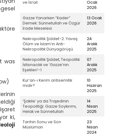
stiyan
ve İsrail
Ocak
2026
mgesel
Gazze Yanarken “Kader”
13 Ocak
Demek: Sünnetullah ve Özgür
2026
aktöre
İrade Meselesi
Nekropolitik Şiddet-2: Yavaş
24
Ölüm ve İslam’ın Anti-
Aralık
Nekropolitik Dünyagörüşü
2025
Nekropolitik Şiddet, Teopolitik
07
at was
İstisnacılık ve ‘Gazze’nin
Aralık
Eşekleri’-1
2025
Kur’an-ı Kerim antisemitik
10
now)
midir?
Haziran
2025
erinin
eldiği
‘Şakile’ ya da Trajedinin
14
Teopolitiği: Gazze Soykırımı,
Nisan
 işaret
Helak ve Sünnetullah
2025
or ki,
Tarihin Sonu ve Son
23
eoloji
Müslüman
Nisan
2024