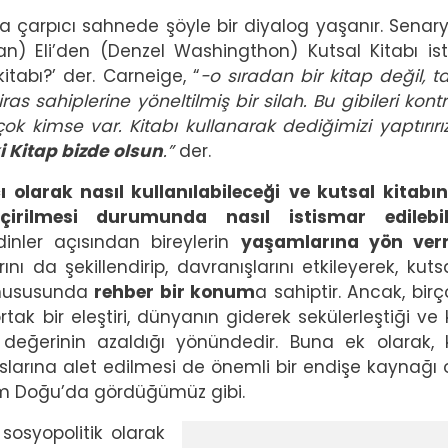
ka çarpıcı sahnede şöyle bir diyalog yaşanır. Senar
) Eli’den (Denzel Washingthon) Kutsal Kitabı ister
tabı?’ der. Carneige, “
-o sıradan bir kitap değil, t
iras sahiplerine yöneltilmiş bir silah. Bu gibileri kontr
ok kimse var. Kitabı kullanarak dediğimizi yaptırırı
i Kitap bizde olsun
.”
der.
 olarak nasıl kullanılabileceği
ve kutsal kitabı
eçirilmesi durumunda nasıl istismar edilebil
 dinler açısından bireylerin
yaşamlarına yön ve
ı da şekillendirip, davranışlarını etkileyerek, kutsa
e hususunda
rehber bir konum
a sahiptir. Ancak, birç
rtak bir eleştiri, dünyanın giderek sekülerleştiği ve 
 değerinin azaldığı yönündedir. Buna ek olarak, 
hırslarına alet edilmesi de önemli bir endişe kaynağı 
em Doğu’da gördüğümüz gibi.
Image
 sosyopolitik olarak