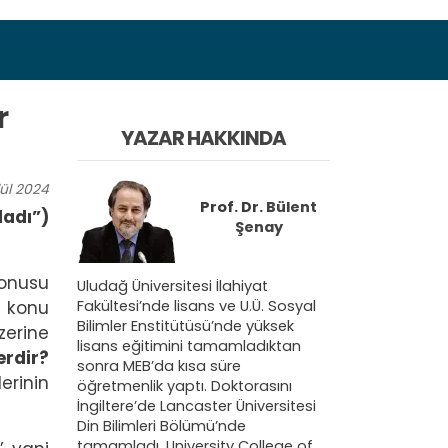
r
YAZAR HAKKINDA
ül
2024
Prof. Dr.
Bülent
ladı”)
Şenay
konusu
Uludağ Üniversitesi İlahiyat
Fakültesi’nde lisans ve U.Ü. Sosyal
e konu
Bilimler Enstitütüsü’nde yüksek
zerine
lisans eğitimini tamamladıktan
erdir?
sonra MEB’da kısa süre
erinin
öğretmenlik yaptı. Doktorasını
İngiltere’de Lancaster Üniversitesi
Din Bilimleri Bölümü’nde
tamamladı. University College of