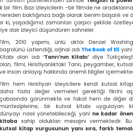
min tanıtım posterlerinden birinde ‘
religion is power
 bir film. Bazı izleyicilerin –bir filmde ne aradıkların
 nereden baktığınıza bağlı olarak benim başarılı ve 
 ki, yaşadığımız zamanları çarpıcı şekilde özetley
iye dair izleyici düşündüren sahneler.
Film, 2010 yapımı, ünlü aktör Denzel Washingt
başrolünü üstlendiği, orjinal adı
The Book of Eli
yani 
Kitabı olan adı
‘Tanrı’nın Kitabı’
diye Türkçeleşti
olan, filmi, Hıristiyanlıktaki Tanrı, peygamber, kutsal
ve insan anlayışı hakkında önemli bilgiler içermekte
Film hem Hıristiyan izleyicilere kendi kutsal kitap
daha fazla değer vermeleri gerektiği fikrini a
çabasında görünmekte ve fakat hem de diğer di
müntesiplerine, bir kutsal kitabı uygulayan kiş
dünyayı nasıl yönetebileceği, yani
ne kadar önem
kitaba
sahip oldukları mesajını vermektedir. B
kutsal kitap vurgusunun yanı sıra, farklı temal