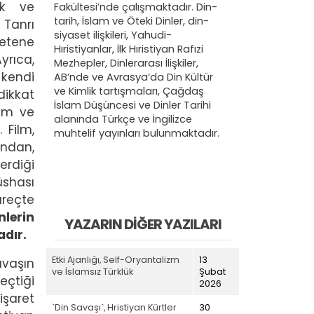
ik ve
Fakültesi’nde çalışmaktadır. Din-
tarih, İslam ve Öteki Dinler, din-
 Tanrı
siyaset ilişkileri, Yahudi-
letene
Hıristiyanlar, İlk Hıristiyan Rafızi
yrıca,
Mezhepler, Dinlerarası İlişkiler,
 kendi
AB’nde ve Avrasya‘da Din Kültür
ve Kimlik tartışmaları, Çağdaş
ikkat
İslam Düşüncesi ve Dinler Tarihi
tim ve
alanında Türkçe ve İngilizce
 Film,
muhtelif yayınları bulunmaktadır.
ından,
erdiği
üshası
üreçte
nlerin
YAZARIN DIĞER YAZILARI
adır.
Etki Ajanlığı, Self-Oryantalizm
13
avaşın
ve İslamsız Türklük
Şubat
eçtiği
2026
işaret
`Din Savaşı`, Hristiyan Kürtler
30