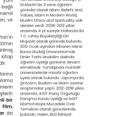
’ yani
St.Martin’de 3 sene öğretim
a bağlı
görevlisi olarak Islam: Beliefs and
önemli
Values, Islam in Modern World,
en, ve
Muslim Ethics and Spirituality adlı
dersleri verdi. 2008-2012 yılları
arasında 4 yıl süreyle Hollanda’da
T.C. Lahey Büyükelçiliği Din
on’ın
Müşaviri olarak görevde bulundu.
Eli’nin
2012 Ocak ayından itibaren tekrar
rilmiş
Bursa Uludağ Üniversitesi’nde
 kitap
Dinler Tarihi anabilim dalında
öğretim üyeliği görevine devam
dir.
etmektedir. Yurtdışında muhtelif
üniversitelerde misafir öğretim
larına
üyesi olarak bulundu. Japonya’da
şılama
Şintoizm, Budizm ve İslam üzerine
nlerin
araştırmalar yaptı. 2012-2018 yılları
ilerin
arasında, AGİT İnanç Özgürlüğü
Danışma Kurulu üyeliği ve AGİT
li bir
İslamofobiyle Mücadele Özel
u
film
,
Temsilcisi olarak görevlerinde
ar
da
bulundu. Halen, BUÜ İlahiyat