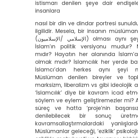
istismarı denilen şeye dair endişe
insanlara
nasıl bir din ve dindar portresi sunul
ilgilidir. Mesela, bir insanın müslüma
(
الإسلاميون
/
الإسلامي
) olması aynı şey
İslam’ın politik versiyonu mudur?
mıdır? Hayatın her alanında İslam’
olmak mıdır? İslamcılık her yerde ba
İslamcı’dan herkes aynı şeyi m
Müslüman denilen bireyler ve toplu
marksizm, liberalizm vs gibi ideolojik 
‘İslamcılık’ diye bir kavram icad etm
söylem ve eylem geliştiremezler mi? 
süreç ve hatta ‘proje’nin başarısı
denilebilecek bir sonuç üret
kavramsallaştırmalardaki yanlışla
Müslümanlar geleceği, ‘eziklik’ psikolo