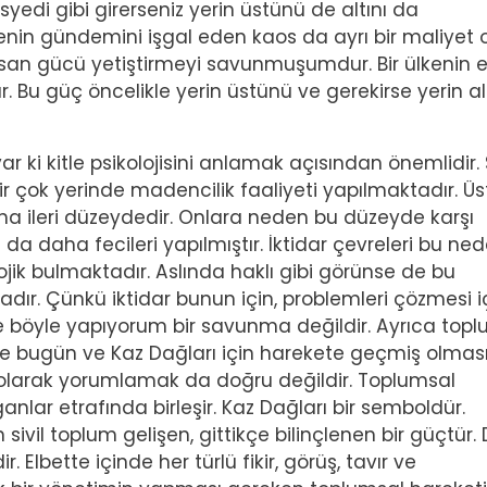
asyedi gibi girerseniz yerin üstünü de altını da
kenin gündemini işgal eden kaos da ayrı bir maliyet o
insan gücü yetiştirmeyi savunmuşumdur. Bir ülkenin 
 Bu güç öncelikle yerin üstünü ve gerekirse yerin alt
ar ki kitle psikolojisini anlamak açısından önemlidir.
r çok yerinde madencilik faaliyeti yapılmaktadır. Üst
ha ileri düzeydedir. Onlara neden bu düzeyde karşı
 da daha fecileri yapılmıştır. İktidar çevreleri bu ne
lojik bulmaktadır. Aslında haklı gibi görünse de bu
r. Çünkü iktidar bunun için, problemleri çözmesi i
n de böyle yapıyorum bir savunma değildir. Ayrıca top
de bugün ve Kaz Dağları için harekete geçmiş olması
i olarak yorumlamak da doğru değildir. Toplumsal
lar etrafında birleşir. Kaz Dağları bir semboldür.
sivil toplum gelişen, gittikçe bilinçlenen bir güçtür.
. Elbette içinde her türlü fikir, görüş, tavır ve