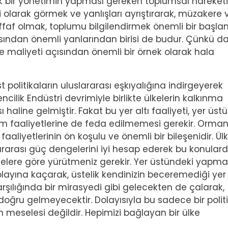
k bir yönetimin yapması gereken toplumsal hareketi 
 olarak görmek ve yanlışları ayrıştırarak, müzakere 
effaf olmak, toplumu bilgilendirmek önemli bir başla
ısından önemli yanlarından birisi de budur. Çünkü d
 maliyeti açısından önemli bir örnek olarak hala
 politikaların uluslararası eşkıyalığına indirgeyerek
ilik Endüstri devrimiyle birlikte ülkelerin kalkınma
haline gelmiştir. Fakat bu yer altı faaliyeti, yer üst
m faaliyetlerine de feda edilmemesi gerekir. Ormanc
aliyetlerinin ön koşulu ve önemli bir bileşenidir. Ülk
lararası güç dengelerini iyi hesap ederek bu konulard
 ilkelere göre yürütmeniz gerekir. Yer üstündeki yapma
olayına kaçarak, üstelik kendinizin beceremediği yer
arşılığında bir mirasyedi gibi gelecekten de çalarak,
ğru gelmeyecektir. Dolayısıyla bu sadece bir polit
 meselesi değildir. Hepimizi bağlayan bir ülke