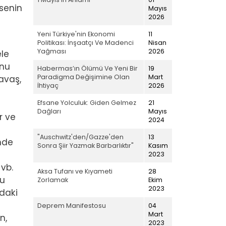
senin
Mayıs
2026
Yeni Türkiye'nin Ekonomi
11
e
Politikası: İnşaatçı Ve Madenci
Nisan
Yağması
2026
ele
onu
Habermas’ın Ölümü Ve Yeni Bir
19
Paradigma Değişimine Olan
Mart
avaş,
İhtiyaç
2026
Efsane Yolculuk: Giden Gelmez
21
Dağları
Mayıs
r ve
2024
"Auschwitz'den/Gazze'den
13
inde
Sonra Şiir Yazmak Barbarlıktır"
Kasım
2023
 vb.
Aksa Tufanı ve Kıyameti
28
Bu
Zorlamak
Ekim
2023
ndaki
Deprem Manifestosu
04
Mart
n,
2023