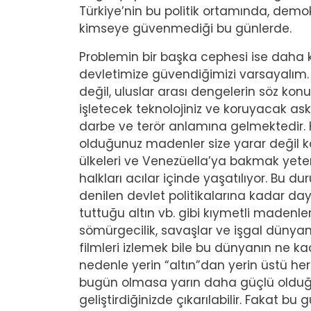
Türkiye’nin bu politik ortamında, dem
kimseye güvenmediği bu günlerde.
Problemin bir başka cephesi ise daha k
devletimize güvendiğimizi varsayalım. 
değil, uluslar arası dengelerin söz kon
işletecek teknolojiniz ve koruyacak ask
darbe ve terör anlamına gelmektedir. 
olduğunuz madenler size yarar değil ko
ülkeleri ve Venezüella’ya bakmak yeter
halkları acılar içinde yaşatılıyor. Bu 
denilen devlet politikalarına kadar day
tuttuğu altın vb. gibi kıymetli madenler
sömürgecilik, savaşlar ve işgal dünyanı
filmleri izlemek bile bu dünyanın ne 
nedenle yerin “altın”dan yerin üstü he
bugün olmasa yarın daha güçlü olduğu
geliştirdiğinizde çıkarılabilir. Fakat b