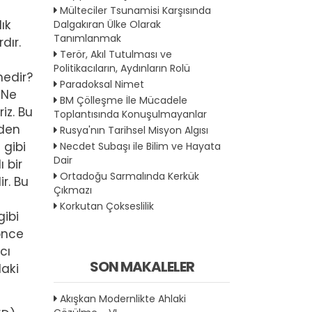
Mülteciler Tsunamisi Karşısında
ık
Dalgakıran Ülke Olarak
Tanımlanmak
dır.
Terör, Akıl Tutulması ve
Politikacıların, Aydınların Rolü
nedir?
Paradoksal Nimet
 Ne
BM Çölleşme İle Mücadele
iz. Bu
Toplantısında Konuşulmayanlar
eden
Rusya'nın Tarihsel Misyon Algısı
 gibi
Necdet Subaşı ile Bilim ve Hayata
Dair
 bir
Ortadoğu Sarmalında Kerkük
r. Bu
Çıkmazı
Korkutan Çokseslilik
gibi
 önce
cı
SON MAKALELER
daki
Akışkan Modernlikte Ahlaki