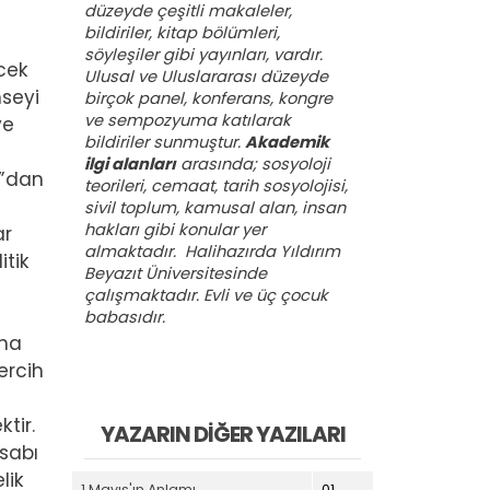
düzeyde çeşitli makaleler,
bildiriler, kitap bölümleri,
söyleşiler gibi yayınları, vardır.
cek
Ulusal ve Uluslararası düzeyde
mseyi
birçok panel, konferans, kongre
ve sempozyuma katılarak
ve
bildiriler sunmuştur.
Akademik
ilgi alanları
arasında; sosyoloji
n”dan
teorileri, cemaat, tarih sosyolojisi,
sivil toplum, kamusal alan, insan
hakları gibi konular yer
ar
almaktadır. Halihazırda Yıldırım
itik
Beyazıt Üniversitesinde
çalışmaktadır. Evli ve üç çocuk
babasıdır.
aha
ercih
tir.
YAZARIN DIĞER YAZILARI
esabı
lik
1 Mayıs'ın Anlamı
01