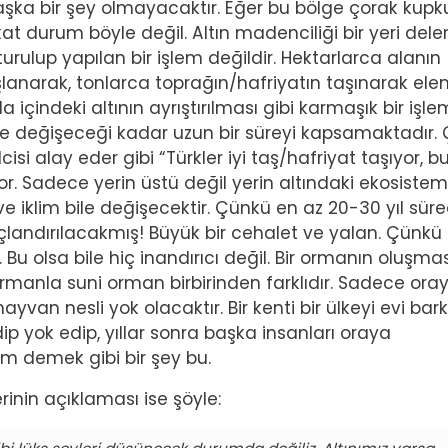
şka bir şey olmayacaktır. Eğer bu bölge çorak kupku
akat durum böyle değil. Altın madenciliği bir yeri dele
şturulup yapılan bir işlem değildir. Hektarlarca alanın
şlanarak, tonlarca toprağın/hafriyatın taşınarak elen
içindeki altının ayrıştırılması gibi karmaşık bir işlem
 bile değişeceği kadar uzun bir süreyi kapsamaktadır.
cisi alay eder gibi “Türkler iyi taş/hafriyat taşıyor, 
yor. Sadece yerin üstü değil yerin altındaki ekosiste
e iklim bile değişecektir. Çünkü en az 20-30 yıl sür
çlandırılacakmış! Büyük bir cehalet ve yalan. Çünkü
u olsa bile hiç inandırıcı değil. Bir ormanın oluşmas
 ormanla suni orman birbirinden farklıdır. Sadece ora
yvan nesli yok olacaktır. Bir kenti bir ülkeyi evi barkı
ip yok edip, yıllar sonra başka insanları oraya
dim demek gibi bir şey bu.
rinin açıklaması ise şöyle: