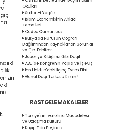
iyi
Osmanlı Devleti'nde Gayrımüslim
Okulları
ve
Sultan-i Yegâh
ngıç
İslam Ekonomisinin Ahlaki
aha
Temelleri
Codex Cumanicus
Rusya’da Nüfusun Coğrafi
Dağılımından Kaynaklanan Sorunlar
ve Çin Tehlikesi
Japonya Bildiğiniz Gibi Değil
ündeki
ABD'de Kongrenin Yapısı ve İşleyişi
ılık
İbn Haldun'daki İlginç Evrim Fikri
Gönül Dağı Türküsü Kimin?
enizin
aki
nız
RASTGELE MAKALELER
ik
Türkiye'nin Varolma Mücadelesi
ve Uzlaşma Kültürü
Kayıp Dilin Peşinde