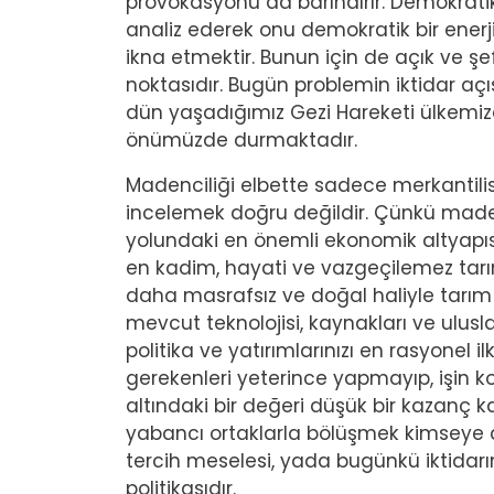
provokasyonu da barındırır. Demokrati
analiz ederek onu demokratik bir enerji
ikna etmektir. Bunun için de açık ve ş
noktasıdır. Bugün problemin iktidar aç
dün yaşadığımız Gezi Hareketi ülkemize
önümüzde durmaktadır.
Madenciliği elbette sadece merkantilist
incelemek doğru değildir. Çünkü madenc
yolundaki en önemli ekonomik altyapısı 
en kadim, hayati ve vazgeçilemez tarı
daha masrafsız ve doğal haliyle tarım fa
mevcut teknolojisi, kaynakları ve ulus
politika ve yatırımlarınızı en rasyonel
gerekenleri yeterince yapmayıp, işin k
altındaki bir değeri düşük bir kazanç k
yabancı ortaklarla bölüşmek kimseye do
tercih meselesi, yada bugünkü iktidarın
politikasıdır.