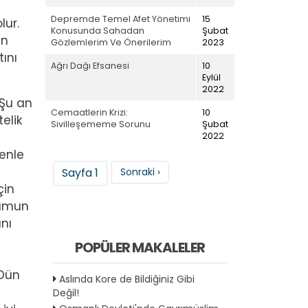
Depremde Temel Afet Yönetimi
15
lur.
Konusunda Sahadan
Şubat
en
Gözlemlerim Ve Önerilerim
2023
ını
Ağrı Dağı Efsanesi
10
Eylül
2022
 Şu an
Cemaatlerin Krizi:
10
elik
Sivilleşememe Sorunu
Şubat
2022
denle
Sayfalama
Sonraki sayfa
Sayfa 1
Sonraki ›
çin
lumun
nı
POPÜLER MAKALELER
 Dün
Aslında Kore de Bildiğiniz Gibi
Değil!