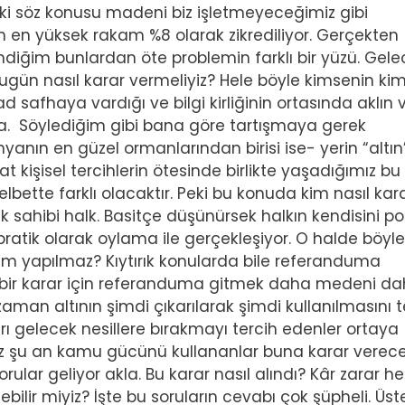
 ki söz konusu madeni biz işletmeyeceğimiz gibi
 en yüksek rakam %8 olarak zikrediliyor. Gerçekten
ndiğim bunlardan öte problemin farklı bir yüzü. Gele
bugün nasıl karar vermeliyiz? Hele böyle kimsenin ki
ad safhaya vardığı ve bilgi kirliğinin ortasında aklın 
a. Söylediğim gibi bana göre tartışmaya gerek
nın en güzel ormanlarından birisi ise- yerin “altı
kişisel tercihlerin ötesinde birlikte yaşadığımız bu
 elbette farklı olacaktır. Peki bu konuda kim nasıl kar
sahibi halk. Basitçe düşünürsek halkın kendisini pol
atik olarak oylama ile gerçekleşiyor. O halde böyle
m yapılmaz? Kıytırık konularda bile referanduma
i bir karar için referanduma gitmek daha medeni d
man altının şimdi çıkarılarak şimdi kullanılmasını t
ı gelecek nesillere bırakmayı tercih edenler ortaya
iz şu an kamu gücünü kullananlar buna karar verecek
orular geliyor akla. Bu karar nasıl alındı? Kâr zarar h
bilir miyiz? İşte bu soruların cevabı çok şüpheli. Üste