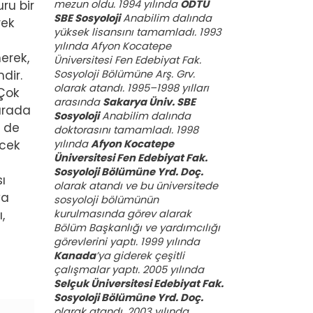
mezun oldu. 1994 yılında
ODTÜ
ru bir
SBE Sosyoloji
Anabilim dalında
rek
yüksek lisansını tamamladı. 1993
yılında Afyon Kocatepe
erek,
Üniversitesi Fen Edebiyat Fak.
Sosyoloji Bölümüne Arş. Grv.
dir.
olarak atandı. 1995–1998 yılları
 Çok
arasında
Sakarya Üniv. SBE
burada
Sosyoloji
Anabilim dalında
m de
doktorasını tamamladı. 1998
yılında
Afyon Kocatepe
ecek
Üniversitesi Fen Edebiyat Fak.
Sosyoloji Bölümüne Yrd. Doç.
ı
olarak atandı ve bu üniversitede
ya
sosyoloji bölümünün
kurulmasında görev alarak
,
Bölüm Başkanlığı ve yardımcılığı
görevlerini yaptı. 1999 yılında
Kanada
’ya giderek çeşitli
çalışmalar yaptı. 2005 yılında
Selçuk Üniversitesi Edebiyat Fak.
Sosyoloji Bölümüne Yrd. Doç.
olarak atandı. 2003 yılında