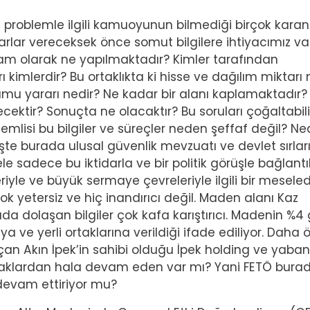
roblemle ilgili kamuoyunun bilmediği birçok karanl
rarlar vereceksek önce somut bilgilere ihtiyacımız var
tam olarak ne yapılmaktadır? Kimler tarafından
ı kimlerdir? Bu ortaklıkta ki hisse ve dağılım miktarı 
amu yararı nedir? Ne kadar bir alanı kaplamaktadır?
ektir? Sonuçta ne olacaktır? Bu soruları çoğaltabilir
mlisi bu bilgiler ve süreçler neden şeffaf değil? N
şte burada ulusal güvenlik mevzuatı ve devlet sırları
 sadece bu iktidarla ve bir politik görüşle bağlantılı
iyle ve büyük sermaye çevreleriyle ilgili bir meseledi
k yetersiz ve hiç inandırıcı değil. Maden alanı Kaz
ada dolaşan bilgiler çok kafa karıştırıcı. Madenin %4 
a ve yerli ortaklarına verildiği ifade ediliyor. Daha
an Akın İpek’in sahibi olduğu İpek holding ve yaban
 ortaklardan hala devam eden var mı? Yani FETÖ bura
 devam ettiriyor mu?