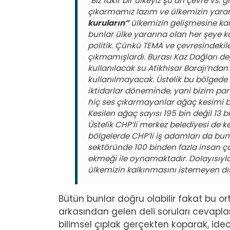
“Biz fakir bir ülkeyiz şu an çevre vs.
çıkarmamız lazım ve ülkemizin yarar
kuruların”
ülkemizin gelişmesine karş
bunlar ülke yararına olan her şeye karş
politik. Çünkü TEMA ve çevresindekil
çıkmamışlardı. Burası Kaz Dağları de
kullanılacak su Atikhisar Barajı’ndan
kullanılmayacak. Üstelik bu bölgede a
iktidarlar döneminde, yani bizim par
hiç ses çıkarmayanlar ağaç kesimi b
Kesilen ağaç sayısı 195 bin değil 13 bi
Üstelik CHP’li merkez belediyesi de k
bölgelerde CHP’li iş adamları da bun
sektöründe 100 binden fazla insan ç
ekmeği ile oynamaktadır. Dolayısıyla
ülkemizin kalkınmasını istemeyen dış
Bütün bunlar doğru olabilir fakat bu or
arkasından gelen deli soruları cevapl
bilimsel çıplak gerçekten koparak, ideolo