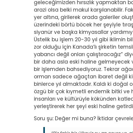
geleceğimizden hırsızlık yapmaktan ba
arazi olsa belki makul karşılanabilir. F
yer altına, girilerek orada galeriler olu
üzerindeki börtü böcek her şeyiyle tıra
siyanür ve başka kimyasallar yardımıyla 
Üstelik bu işlem 20-30 yıl gibi iklimin
zor olduğu için Kanada’lı şirketin temsil
yabancı değil onları çalıştıracağız” di
bir daha asla eski haline gelmeyecek v
bir işlemden bahsediyoruz. Tekrar ağa
orman sadece ağaçtan ibaret değil ki. B
binlerce yıl almaktadır. Kaldı ki doğal
özgü bir çok kıymetli endemik bitki ve ha
insanları ve kültürüyle kökünden katled
yerleştirerek her şeyi eski haline getir
Soru şu: Değer mi buna? İktidar çevrele