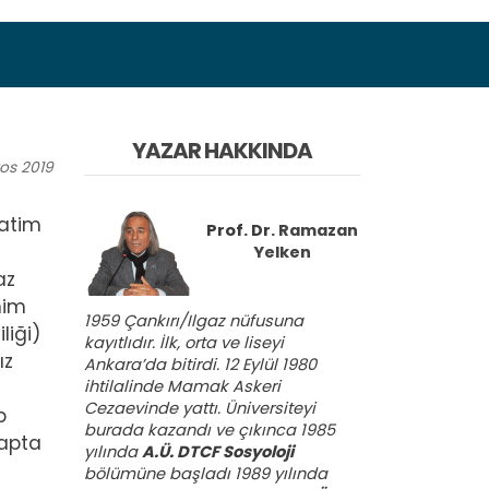
YAZAR HAKKINDA
os
2019
aatim
Prof. Dr.
Ramazan
Yelken
az
him
1959 Çankırı/Ilgaz nüfusuna
liği)
kayıtlıdır. İlk, orta ve liseyi
ız
Ankara’da bitirdi. 12 Eylül 1980
ihtilalinde Mamak Askeri
Cezaevinde yattı. Üniversiteyi
p
burada kazandı ve çıkınca 1985
çapta
yılında
A.Ü. DTCF Sosyoloji
bölümüne başladı 1989 yılında