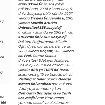
Pamukkale Üniv. Sosyoloji
bölümünde, 2004 yılında Selçuk
Üniv. Sosyoloji bölümünde, 2007
yılında
Erciyes Üniversitesi,
2012
rşı
yılında
Mardin Artuklu
Üniversitesi SBE sosyoloji
anabilim dalında ve 2012 yılında
Kırıkkale Üniv. SBE Sosyoloji
en
Doktora Proğramında Misafir
Öğrt. Üyesi olarak dersler verdi.
2008 yılında
Doçent
, 2013 yılında
ise
Prof.
Olarak Selçuk
klı
Üniversitesi Edebiyat Fakültesi
Sosyoloji Bölümüne atandı. 2013
yılında
ABD
’ye
TÜBİTAK
bursu
lar
kazanarak gitti ve burada bir yıl
Visiting Scholar
olarak
George
Mason Üniversitesi
’nde bulundu.
Vadi yayınlarından çıkan
Cemaatin Dönüşümü
ve
Tarih
iz
Sosyolojisi
adlı kitaplarının
sele
yanında ulusal ve uluslararası