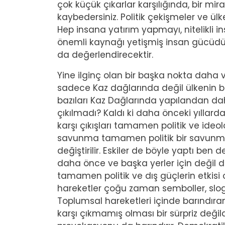
çok küçük çıkarlar karşılığında, bir mir
kaybedersiniz. Politik çekişmeler ve ül
Hep insana yatırım yapmayı, nitelikli 
önemli kaynağı yetişmiş insan gücüdür.
da değerlendirecektir.
Yine ilginç olan bir başka nokta daha v
sadece Kaz dağlarında değil ülkenin bi
bazıları Kaz Dağlarında yapılandan da
çıkılmadı? Kaldı ki daha önceki yıllarda
karşı çıkışları tamamen politik ve ideo
savunma tamamen politik bir savunmadı
değiştirilir. Eskiler de böyle yaptı be
daha önce ve başka yerler için değil 
tamamen politik ve dış güçlerin etkis
hareketler çoğu zaman semboller, slogan
Toplumsal hareketleri içinde barındıran 
karşı çıkmamış olması bir sürpriz değildir