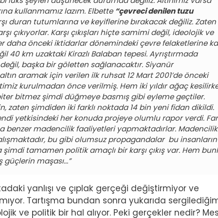
 gibi lüks şeyleri düşünecek durumda değiliz. Altınımız varsa
ına kullanmamız lazım. Elbette
“çevreci denilen tuzu
ı duran tutumlarına ve keyiflerine bırakacak değiliz. Zaten
ı çıkıyorlar. Karşı çıkışları hiçte samimi değil, ideolojik ve
er daha önceki iktidarlar dönemindeki çevre felaketlerine ka
ğil 40 km uzaktaki Kirazlı Balaban tepesi. Ayrıştırmada
 değil, başka bir göletten sağlanacaktır. Siyanür
ltın aramak için verilen ilk ruhsat 12 Mart 2001’de önceki
timiz kurulmadan önce verilmiş. Hem iki yıldır ağaç kesilirk
iter bitmez şimdi düğmeye basmış gibi eyleme geçtiler.
n, zaten şimdiden iki farklı noktada 14 bin yeni fidan dikildi.
endi yetkisindeki her konuda projeye olumlu rapor verdi. Far
a benzer madencilik faaliyetleri yapmaktadırlar. Madencilik
alışmaktadır, bu gibi olumsuz propagandalar bu insanların
 şimdi tamamen politik amaçlı bir karşı çıkış var. Hem bun
 güçlerin maşası...”
tadaki yanlışı ve çıplak gerçeği değiştirmiyor ve
amıyor. Tartışma bundan sonra yukarıda sergilediğim
jik ve politik bir hal alıyor. Peki gerçekler nedir? Me