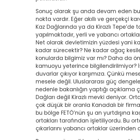
Sonuç olarak şu anda devam eden bu p
nokta vardır. Eğer akıllı ve gerçekçi ka
Kaz Dağlarında ya da Kirazlı Tepe’de 
yapılmaktadır, yerli ve yabancı ortaklar
Net olarak devletimizin yüzdesi yani k
kadar sürecektir? Ne kadar ağaç kesilec
konularda bilgimiz var mı? Daha da öne
kamuoyu yeterince bilgilendirilmiyor? İ
duvarlar çıkıyor karşımıza. Çünkü mesele
mesele değil. Uluslararası güç dengeler
nedenle bakanlığın yaptığı açıklama ço
Dağları değil Kirazlı mevki deniyor. Ort
çok düşük bir oranla Kanadalı bir firmay
bu bölge FETÖ’nün şu an yurtdışına kaç
ortakları tarafından işletiliyordu. Bu
çıkarlarını yabancı ortaklar üzerinden