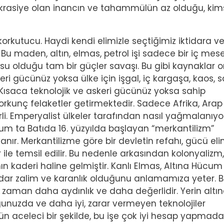
okrasiye olan inancın ve tahammülün az olduğu, kim
orkutucu. Haydi kendi elimizle seçtiğimiz iktidara v
Bu maden, altın, elmas, petrol işi sadece bir iç mes
usu olduğu tam bir güçler savaşı. Bu gibi kaynaklar 
eri gücünüz yoksa ülke için işgal, iç kargaşa, kaos, s
Kısaca teknolojik ve askeri gücünüz yoksa sahip
rkunç felaketler getirmektedir. Sadece Afrika, Arap
li. Emperyalist ülkeler tarafından nasıl yağmalanıyo
durum ta Batıda 16. yüzyılda başlayan “merkantilizm”
anır. Merkantilizme göre bir devletin refahı, gücü el
 ile temsil edilir. Bu nedenle arkasından kolonyalizm,
n kaderi haline gelmiştir. Kanlı Elmas, Altına Hücum
kadar zalim ve karanlık olduğunu anlamamıza yeter. 
r zaman daha aydınlık ve daha değerlidir. Yerin altı
nuzda ve daha iyi, zarar vermeyen teknolojiler
u gün aceleci bir şekilde, bu işe çok iyi hesap yapmada