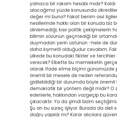
yalnızca bir rakam hesabı mıdır? Kaldı
alacağımız yüzde konusunda zikredilen
değer mi buna? Fakat benim asıl ilgile
nesillerinde hakkı olan bir konuda biz 
dinlemediği, kısır politik çekişmelerin h
bilimin sözünün geçmediği bir ortamd
duymadan yerin üstünün -hele de dünya
daha kıymetli olduğudur cevabım. Fakat 
ülkede bu konudaki fikirler ve tercihler
verecek? Elbette bu memleketin gerçek 
olarak ifade etme biçimi günümüzde pr
önemli bir mesele de neden referandu
gidilebildiği bir durumda böyle öneml
demokratik bir yöntem değil midir? O za
edenlerle, hakkından vazgeçip bu karar
çıkacaktır. Ya da şimdi bizim seçtiğim
Şu an bu süreç işliyor. Burada da deli s
doğru yapıldı mı? Karar alıcılara güvene