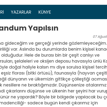
Ana içeriğe atla
menüsü
RI
YAZARLAR
KÜNYE
erandum Yapılsın
07
Ağust
a gideceğim ve gerçeği yerinde gözlemleyeceğim.
rliliği var. Aslında bu durumlarda benim kişisel kan
olduğudur. Hele de burası bin bir çeşit canlıyı ve
uları, şelaleleri ve oksijen deposu havasıyla ünlü K
böyle doğal haliyle kalsın mı diye sorulsa kişisel terci
eşsiz florası (bitki örtüsü), faunasıyla (hayvan çeşitli
eğil dünyanın ve ülkemizin gittikçe çölleştiği acımas
nesillere ne bıraktığımızdır. Düşünsenize atalarımız
i çıkarlarını düşünse ve ülkenin her şeyini har vuru
ünür ne yapardık? Böyle bir bölgede yapılacak bu 
tın madenciliği- sadece bugün kendi çıkarımız için