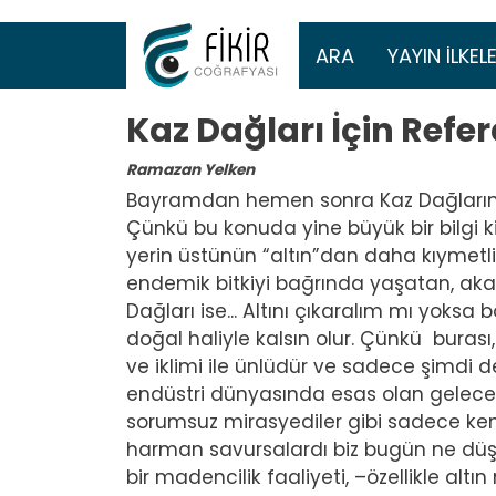
Ana gezinti 
ARA
YAYIN İLKELE
Kaz Dağları İçin Ref
Ramazan Yelken
Bayramdan hemen sonra Kaz Dağların
Çünkü bu konuda yine büyük bir bilgi ki
yerin üstünün “altın”dan daha kıymetli 
endemik bitkiyi bağrında yaşatan, akars
Dağları ise... Altını çıkaralım mı yoksa 
doğal haliyle kalsın olur. Çünkü burası, 
ve iklimi ile ünlüdür ve sadece şimdi d
endüstri dünyasında esas olan gelecek 
sorumsuz mirasyediler gibi sadece kend
harman savursalardı biz bugün ne düş
bir madencilik faaliyeti, –özellikle al